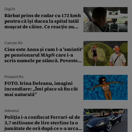
Digi24
Bărbat prins de radar cu 172 kmh
pentru că își ducea la spital tatăl
muşcat de câine. Ce reacție au
avut polițiștii
Cancan.ro
Cine este Anna și cum l-a 'smintit'
pe pensionarul MApN care i-a
scris numele pe stâncă. Povestea
'interzisă' care se ascunde în
spatele graffitiului de pe
Transfăgărășan
Prosport.ro
FOTO. Irina Deleanu, imagini
incendiare: „Îmi place să fiu cât
mai naturală”
Adevarul
Poliția i-a confiscat Ferrari-ul de
3,7 milioane de lire sterline la o
jumătate de oră după ce s-a urcat