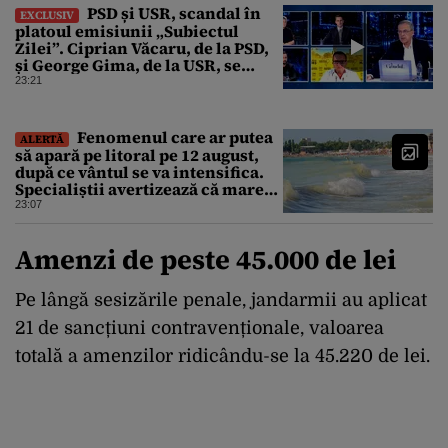
PSD și USR, scandal în
EXCLUSIV
platoul emisiunii „Subiectul
Zilei”. Ciprian Văcaru, de la PSD,
și George Gima, de la USR, se
ceartă din cauza centralelor pe
23:21
cărbune dezafectate
Fenomenul care ar putea
ALERTĂ
să apară pe litoral pe 12 august,
după ce vântul se va intensifica.
Specialiștii avertizează că marea
va fi agitată
23:07
Amenzi de peste 45.000 de lei
Pe lângă sesizările penale, jandarmii au aplicat
21 de sancțiuni contravenționale, valoarea
totală a amenzilor ridicându-se la 45.220 de lei.