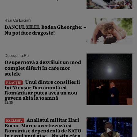
Râzi Cu Lacrimi
BANCUL ZILEI. Badea Gheorghe: –
Nu pot face dragoste!
Descopera.ro
O supernovă a dezvăluit un mod
complet diferit în care mor
stelele
Unul dintre consilierii
REACȚIE
lui Nicușor Dan anunță că
România ar putea avea un nou
guvern abia la toamnă
22:35
Analistul militar Hari
EXCLUSIV
Bucur-Marcu avertizează că
România e dependentă de NATO
în cazul unui atac. „Nu știu cât ar