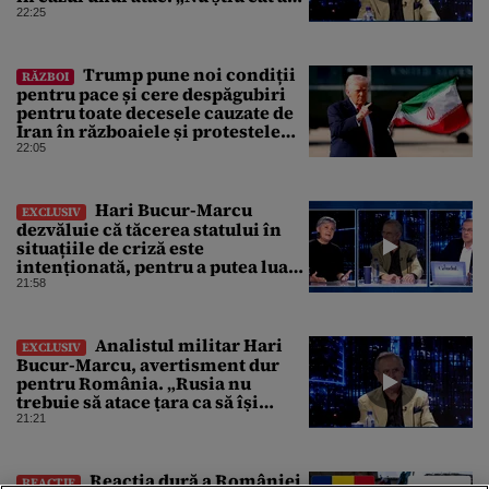
rezista țara fără ajutor ”
22:25
Trump pune noi condiții
RĂZBOI
pentru pace și cere despăgubiri
pentru toate decesele cauzate de
Iran în războaiele și protestele
din ultimii 50 de ani
22:05
Hari Bucur-Marcu
EXCLUSIV
dezvăluie că tăcerea statului în
situațiile de criză este
intenționată, pentru a putea lua
decizii fără să ne spună
21:58
Analistul militar Hari
EXCLUSIV
Bucur-Marcu, avertisment dur
pentru România. „Rusia nu
trebuie să atace țara ca să își
atingă obiectivele de aici”
21:21
Reacția dură a României
REACȚIE