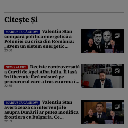
Citește Și
Valentin Stan
MARIUS TUCĂ SHOW
compară politica energetică a
Poloniei cu criza din România:
„Avem un sistem energetic
confecționat într-o piață mafiotă”
23:00
Decizie controversată
NEWS ALERT
a Curții de Apel Alba Iulia. Îl lasă
în libertate fără măsură pe
procurorul care a tras cu arma în
fuga sa de poliție
22:55
Valentin Stan
MARIUS TUCĂ SHOW
avertizează că intervențiile
asupra Dunării ar putea modifica
frontiera cu Bulgaria. Ce
argumente aduce profesorul?
22:39