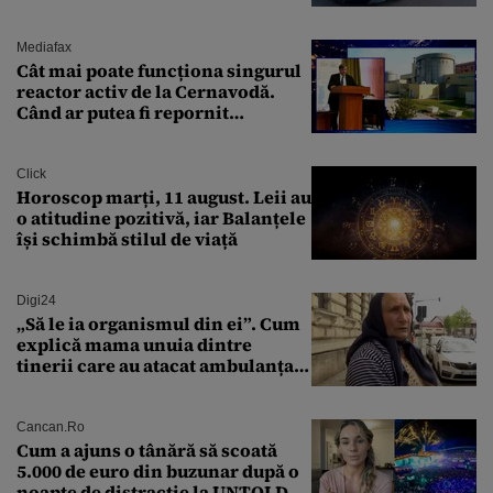
la volan
Mediafax
Cât mai poate funcționa singurul
reactor activ de la Cernavodă.
Când ar putea fi repornit
Reactorul 1
Click
Horoscop marți, 11 august. Leii au
o atitudine pozitivă, iar Balanțele
își schimbă stilul de viață
Digi24
„Să le ia organismul din ei”. Cum
explică mama unuia dintre
tinerii care au atacat ambulanța
agresiunea revoltătoare a
acestora
Cancan.ro
Cum a ajuns o tânără să scoată
5.000 de euro din buzunar după o
noapte de distracție la UNTOLD