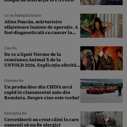
Ce Se Întâmplă Doctore
Alina Pușcău, mărturisire
sfâșietoare înainte de operație. A
fost diagnosticată cu cancer la
sân în metastază: „Este singurul
tratament care o să mă ajute să
îmi salvez viața”
Ciao.ro
De ce a lipsit Vierme de la
reuniunea Animal X de la
UNTOLD 2026. Explicația oferită
de Șerban Copoț
Promotor.ro
Un producător din CHINA urcă
rapid în clasamentul auto din
România. Despre cine este vorba?
Descopera.ro
Cercetătorii au creat câini la care
oamenii să nu fie alergici