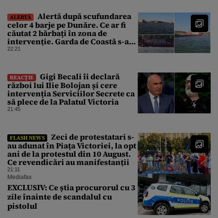
Alertă după scufundarea
ALERTĂ
celor 4 barje pe Dunăre. Ce ar fi
căutat 2 bărbați în zona de
intervenție. Garda de Coastă s-a
deplasat urgent
22:21
Gigi Becali îi declară
REACȚIE
război lui Ilie Bolojan și cere
intervenția Serviciilor Secrete ca
să plece de la Palatul Victoria
21:45
Zeci de protestatari s-
FLASH NEWS
au adunat în Piața Victoriei, la opt
ani de la protestul din 10 August.
Ce revendicări au manifestanții
21:11
Mediafax
EXCLUSIV: Ce știa procurorul cu 3
zile înainte de scandalul cu
pistolul