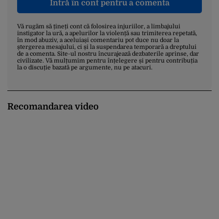
Intră în cont pentru a comenta
Vă rugăm să țineți cont că folosirea injuriilor, a limbajului
instigator la ură, a apelurilor la violență sau trimiterea repetată,
în mod abuziv, a aceluiași comentariu pot duce nu doar la
ștergerea mesajului, ci și la suspendarea temporară a dreptului
de a comenta. Site-ul nostru încurajează dezbaterile aprinse, dar
civilizate. Vă mulțumim pentru înțelegere și pentru contribuția
la o discuție bazată pe argumente, nu pe atacuri.
Recomandarea video