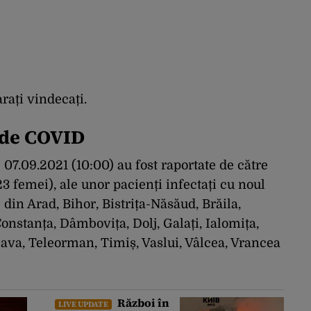
arați vindecați.
 de COVID
 07.09.2021 (10:00) au fost raportate de către
3 femei), ale unor pacienți infectați cu noul
 din Arad, Bihor, Bistrița-Năsăud, Brăila,
onstanța, Dâmbovița, Dolj, Galați, Ialomița,
eava, Teleorman, Timiș, Vaslui, Vâlcea, Vrancea
Război în
LIVE UPDATE