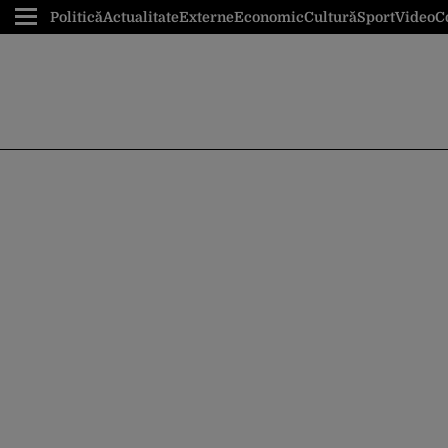
Politică
Actualitate
Externe
Economic
Cultură
Sport
Video
C