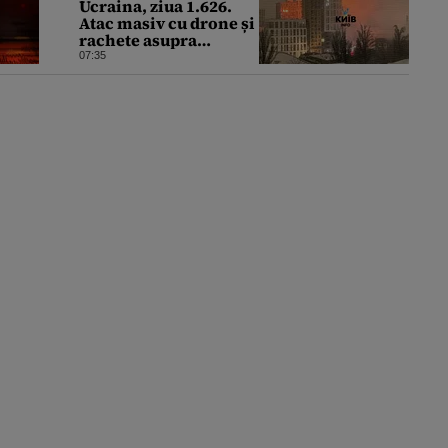
Ucraina, ziua 1.626.
Atac masiv cu drone și
rachete asupra
Kievului. Trei
07:35
persoane au fost ucise