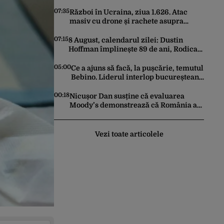
zonă neobișnuită
07:35
Război în Ucraina, ziua 1.626. Atac
masiv cu drone și rachete asupra
Kievului. Trei persoane au fost ucise
07:15
8 August, calendarul zilei: Dustin
Hoffman împlinește 89 de ani, Rodica
Popescu Bitănescu 88. Mădălina
Ghenea face 39 de ani
05:00
Ce a ajuns să facă, la pușcărie, temutul
Bebino. Liderul interlop bucureștean,
trimis la reeducare
00:18
Nicușor Dan susține că evaluarea
Moody’s demonstrează că România a
făcut pașii necesari pentru a menține
încrederea investitorilor: „Totuși,
perspectiva rămâne rezervată”
Vezi toate articolele