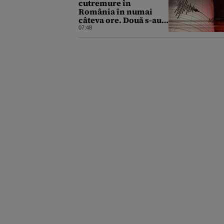
cutremure în
România în numai
câteva ore. Două s-au
produs într-o zonă
07:48
neobișnuită