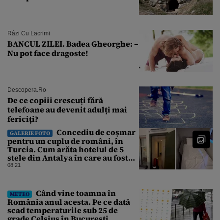
Râzi Cu Lacrimi
BANCUL ZILEI. Badea Gheorghe: –
Nu pot face dragoste!
Descopera.ro
De ce copiii crescuți fără
telefoane au devenit adulți mai
fericiți?
Concediu de coșmar
GALERIE FOTO
pentru un cuplu de români, în
Turcia. Cum arăta hotelul de 5
stele din Antalya în care au fost
cazați
08:21
Când vine toamna în
METEO
România anul acesta. Pe ce dată
scad temperaturile sub 25 de
grade Celsius în București,