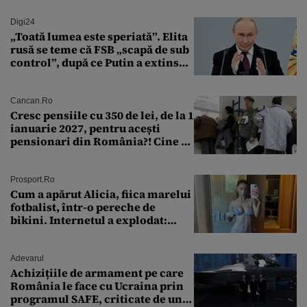
Digi24
„Toată lumea este speriată”. Elita
rusă se teme că FSB „scapă de sub
control”, după ce Putin a extins
puterea serviciului
Cancan.ro
Cresc pensiile cu 350 de lei, de la 1
ianuarie 2027, pentru acești
pensionari din România?! Cine se
încadrează și care este singura
condiție
Prosport.ro
Cum a apărut Alicia, fiica marelui
fotbalist, într-o pereche de
bikini. Internetul a explodat:
„Zeiță superbă!”
Adevarul
Achizițiile de armament pe care
România le face cu Ucraina prin
programul SAFE, criticate de un