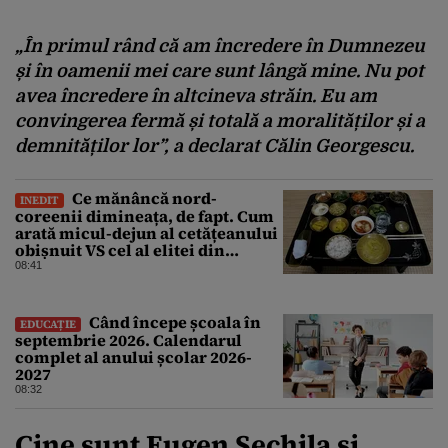
„În primul rând că am încredere în Dumnezeu
și în oamenii mei care sunt lângă mine. Nu pot
avea încredere în altcineva străin. Eu am
convingerea fermă și totală a moralităților și a
demnităților lor”, a declarat Călin Georgescu.
Ce mănâncă nord-
INEDIT
coreenii dimineața, de fapt. Cum
arată micul-dejun al cetățeanului
obișnuit VS cel al elitei din
Phenian
08:41
Când începe școala în
EDUCAȚIE
septembrie 2026. Calendarul
complet al anului școlar 2026-
2027
08:32
Cine sunt Eugen Sechila și