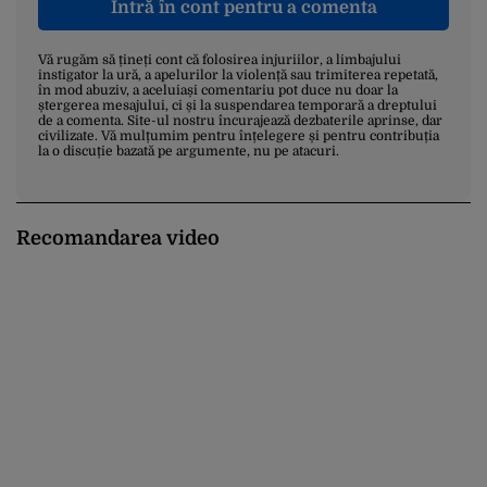
Intră în cont pentru a comenta
Vă rugăm să țineți cont că folosirea injuriilor, a limbajului
instigator la ură, a apelurilor la violență sau trimiterea repetată,
în mod abuziv, a aceluiași comentariu pot duce nu doar la
ștergerea mesajului, ci și la suspendarea temporară a dreptului
de a comenta. Site-ul nostru încurajează dezbaterile aprinse, dar
civilizate. Vă mulțumim pentru înțelegere și pentru contribuția
la o discuție bazată pe argumente, nu pe atacuri.
Recomandarea video