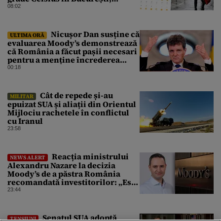
potrivit meteorologilor
08:02
Accuweather
Nicușor Dan susține că
ULTIMA ORĂ
evaluarea Moody’s demonstrează
că România a făcut pașii necesari
pentru a menține încrederea
investitorilor: „Totuși,
00:18
perspectiva rămâne rezervată”
Cât de repede și-au
MILITAR
epuizat SUA și aliații din Orientul
Mijlociu rachetele în conflictul
cu Iranul
23:58
Reacția ministrului
NEWS ALERT
Alexandru Nazare la decizia
Moody’s de a păstra România
recomandată investitorilor: „Este
un răgaz, dar în niciun caz un
23:44
motiv de relaxare”
Senatul SUA adoptă
TENSIUNI