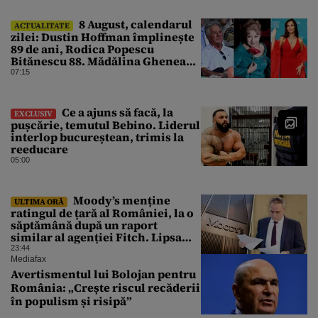
8 August, calendarul
ACTUALITATE
zilei: Dustin Hoffman împlinește
89 de ani, Rodica Popescu
Bitănescu 88. Mădălina Ghenea
face 39 de ani
07:15
Ce a ajuns să facă, la
EXCLUSIV
pușcărie, temutul Bebino. Liderul
interlop bucureștean, trimis la
reeducare
05:00
Moody’s menține
ULTIMA ORĂ
ratingul de țară al României, la o
săptămână după un raport
similar al agenției Fitch. Lipsa
unui guvern cu puteri depline,
23:44
principala vulnerabilitate din
Mediafax
raport
Avertismentul lui Bolojan pentru
România: „Crește riscul recăderii
în populism și risipă”