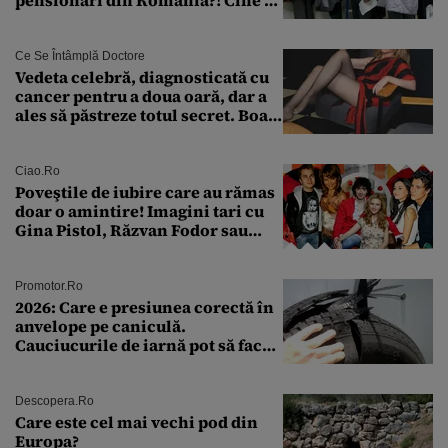
încadrează și care este singura
condiție
Ce Se Întâmplă Doctore
Vedeta celebră, diagnosticată cu
cancer pentru a doua oară, dar a
ales să păstreze totul secret. Boala
a fost descoperită la un control de
rutină
Ciao.ro
Poveştile de iubire care au rămas
doar o amintire! Imagini tari cu
Gina Pistol, Răzvan Fodor sau
Andra Măruţă şi foştii parteneri
Promotor.ro
2026: Care e presiunea corectă în
anvelope pe caniculă.
Cauciucurile de iarnă pot să facă
explozie la peste 40°C?
Descopera.ro
Care este cel mai vechi pod din
Europa?