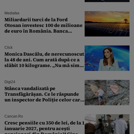
expert în securitate: „Nu știm ce
arme ne trebuie”
Mediafax
Miliardarii turci de la Ford
Otosan investesc 100 de milioane
de euro în România. Banca
Transilvania le acordă o
finanțare uriașă
Click
Monica Dascălu, de nerecunoscut
la 48 de ani. Cum arată după ce a
slăbit 10 kilograme. „Nu mă simt
bine în această perioadă”
Digi24
Stânca vandalizată pe
Transfăgărășan. Ce le răspunde
un inspector de Poliție celor care
întreabă: „Dar ce a făcut?”
Cancan.ro
Cresc pensiile cu 350 de lei, de la 1
ianuarie 2027, pentru acești
pensionari din România?! Cine se