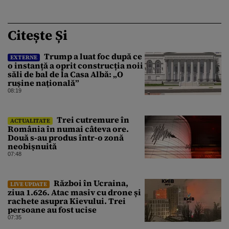
Citește Și
Trump a luat foc după ce
EXTERNE
o instanță a oprit construcția noii
săli de bal de la Casa Albă: „O
rușine națională”
08:19
Trei cutremure în
ACTUALITATE
România în numai câteva ore.
Două s-au produs într-o zonă
neobișnuită
07:48
Război în Ucraina,
LIVE UPDATE
ziua 1.626. Atac masiv cu drone și
rachete asupra Kievului. Trei
persoane au fost ucise
07:35