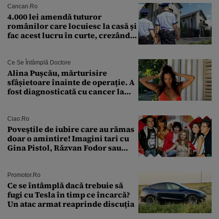
Cancan.ro
4.000 lei amendă tuturor
românilor care locuiesc la casă și
fac acest lucru în curte, crezând
că nu îi vede nimeni
Ce Se Întâmplă Doctore
Alina Pușcău, mărturisire
sfâșietoare înainte de operație. A
fost diagnosticată cu cancer la
sân în metastază: „Este singurul
tratament care o să mă ajute să
îmi salvez viața”
Ciao.ro
Poveştile de iubire care au rămas
doar o amintire! Imagini tari cu
Gina Pistol, Răzvan Fodor sau
Andra Măruţă şi foştii parteneri
Promotor.ro
Ce se întâmplă dacă trebuie să
fugi cu Tesla în timp ce încarcă?
Un atac armat reaprinde discuția