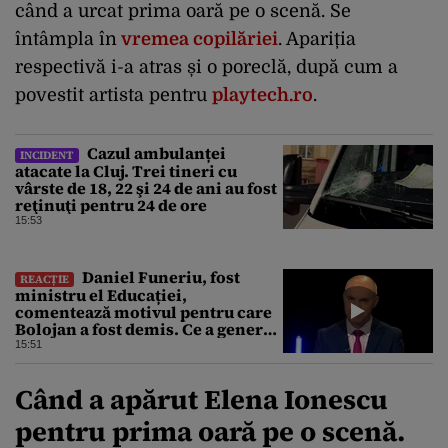
când a urcat prima oară pe o scenă. Se
întâmpla în
vremea copilăriei
. Apariția
respectivă i-a atras și o poreclă, după cum a
povestit artista pentru
playtech.ro
.
Cazul ambulanței
INCIDENT
atacate la Cluj. Trei tineri cu
vârste de 18, 22 şi 24 de ani au fost
reţinuţi pentru 24 de ore
15:53
Daniel Funeriu, fost
REACȚIE
ministru el Educației,
comentează motivul pentru care
Bolojan a fost demis. Ce a generat
eșecul guvernării
15:51
Când a apărut Elena Ionescu
pentru prima oară pe o scenă.