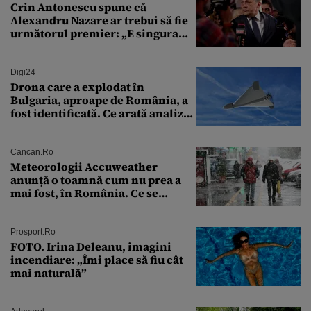
Crin Antonescu spune că
Alexandru Nazare ar trebui să fie
următorul premier: „E singura
soluție”
Digi24
Drona care a explodat în
Bulgaria, aproape de România, a
fost identificată. Ce arată analiza
preliminară a epavei
Cancan.ro
Meteorologii Accuweather
anunță o toamnă cum nu prea a
mai fost, în România. Ce se
întâmplă în septembrie,
octombrie și noiembrie 2026, în
București. Pe ce dată ninge
Prosport.ro
FOTO. Irina Deleanu, imagini
incendiare: „Îmi place să fiu cât
mai naturală”