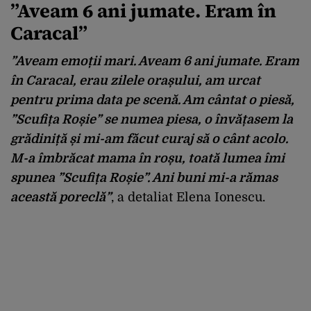
”Aveam 6 ani jumate. Eram în
Caracal”
”Aveam emoții mari. Aveam 6 ani jumate. Eram
în Caracal, erau zilele orașului, am urcat
pentru prima data pe scenă. Am cântat o piesă,
”Scufița Roșie” se numea piesa, o învățasem la
grădiniță și mi-am făcut curaj să o cânt acolo.
M-a îmbrăcat mama în roșu, toată lumea îmi
spunea ”Scufița Roșie”. Ani buni mi-a rămas
această poreclă”
, a detaliat Elena Ionescu.