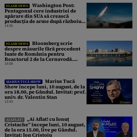
Washington Post:
FLASH NEWS
Pentagonul cere industriei de
apărare din SUA să crească
producția de arme după războiul
cu Iranul
14:55
Bloomberg scrie
FLASH NEWS
despre măsurile fără precedent
luate de România pentru
Reactorul 2 de la Cernavodă.
Operațiunea a mai câștigat nouă
14:08
zile
Marius Tucă
MARIUS TUCĂ SHOW
Show începe luni, 10 august, de la
ora 18.00, pe Gândul. Invitat: prof.
univ. dr. Valentin Stan
13:43
„Ai Aflat! cu Ionuț
AI AFLAT!
Cristache” începe luni, 10 august,
de la ora 15.00, live pe Gândul.
Invitat: Ion Cristoiu