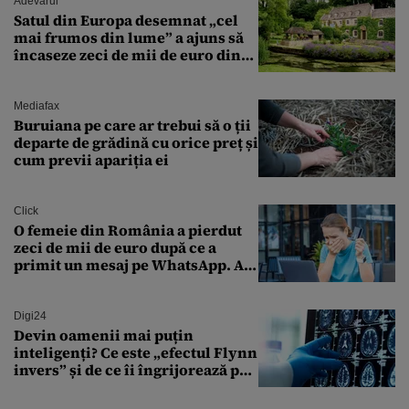
Adevarul
Satul din Europa desemnat „cel
mai frumos din lume” a ajuns să
încaseze zeci de mii de euro din
amenzi pentru parcare. De ce s-au
săturat localnicii de turiști
Mediafax
Buruiana pe care ar trebui să o ții
departe de grădină cu orice preț și
cum previi apariția ei
Click
O femeie din România a pierdut
zeci de mii de euro după ce a
primit un mesaj pe WhatsApp. A
crezut că va moșteni 175.000 de
euro din Franța
Digi24
Devin oamenii mai puțin
inteligenți? Ce este „efectul Flynn
invers” și de ce îi îngrijorează pe
cercetători