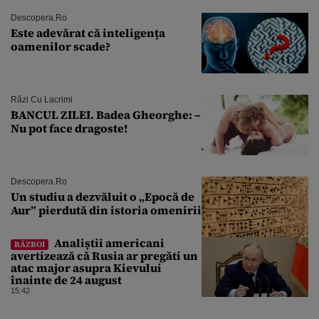
Descopera.ro
Este adevărat că inteligența
oamenilor scade?
Râzi Cu Lacrimi
BANCUL ZILEI. Badea Gheorghe: –
Nu pot face dragoste!
Descopera.ro
Un studiu a dezvăluit o „Epocă de
Aur” pierdută din istoria omenirii
Analiștii americani
RĂZBOI
avertizează că Rusia ar pregăti un
atac major asupra Kievului
înainte de 24 august
15:42