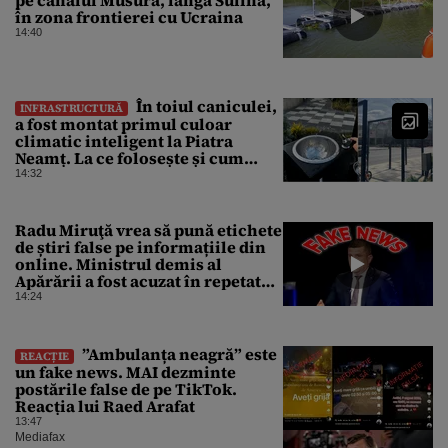
pe canalul Musura, lângă Sulina,
în zona frontierei cu Ucraina
14:40
În toiul caniculei,
INFRASTRUCTURĂ
a fost montat primul culoar
climatic inteligent la Piatra
Neamț. La ce folosește și cum
arată
14:32
Radu Miruţă vrea să pună etichete
de știri false pe informațiile din
online. Ministrul demis al
Apărării a fost acuzat în repetate
rânduri că răspândeşte el însuși
14:24
dezinformări. Gândul trece în
revistă derapajele oficialului
”Ambulanța neagră” este
REACȚIE
un fake news. MAI dezminte
postările false de pe TikTok.
Reacția lui Raed Arafat
13:47
Mediafax