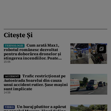
Citește Și
Cum arată Max1,
TEHNOLOGIE
robotul românesc dezvoltat
pentru doborârea dronelor și
stingerea incendiilor. Poate
transporta încărcături de până la
15:06
850 kg
Trafic restricţionat pe
ACCIDENT
Autostrada Soarelui din cauza
unui accident rutier. Șase mașini
sunt implicate
14:58
Un baraj plutitor a apărut
VIDEO