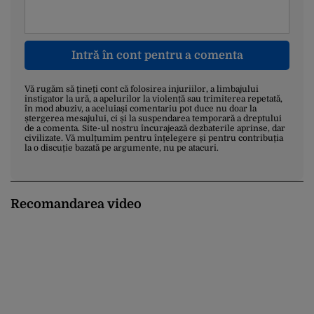
Intră în cont pentru a comenta
Vă rugăm să țineți cont că folosirea injuriilor, a limbajului
instigator la ură, a apelurilor la violență sau trimiterea repetată,
în mod abuziv, a aceluiași comentariu pot duce nu doar la
ștergerea mesajului, ci și la suspendarea temporară a dreptului
de a comenta. Site-ul nostru încurajează dezbaterile aprinse, dar
civilizate. Vă mulțumim pentru înțelegere și pentru contribuția
la o discuție bazată pe argumente, nu pe atacuri.
Recomandarea video