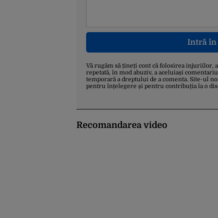
Intră î
Vă rugăm să țineți cont că folosirea injuriilor, 
repetată, în mod abuziv, a aceluiași comentariu
temporară a dreptului de a comenta. Site-ul no
pentru înțelegere și pentru contribuția la o di
Recomandarea video