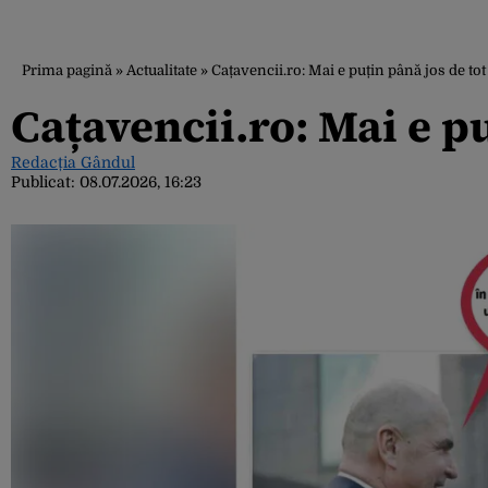
Prima pagină
»
Actualitate
»
Cațavencii.ro: Mai e puțin până jos de tot
Cațavencii.ro: Mai e pu
Redacția Gândul
Publicat:
08.07.2026, 16:23