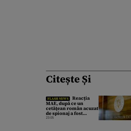
Citește Și
Reacția
FLASH NEWS
MAE, după ce un
cetăţean român acuzat
de spionaj a fost
arestat în Germania.
23:05
Complotase cu un
ucrainean ca să