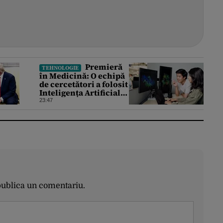
Premieră
TEHNOLOGIE
în Medicină: O echipă
de cercetători a folosit
Inteligența Artificială
pentru a crea primele
23:47
virusuri sintetice la
tratarea de E.coli
publica un comentariu.