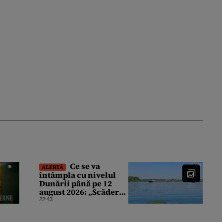
Ce se va
ALERTĂ
întâmpla cu nivelul
Dunării până pe 12
august 2026: „Scăderea
în 7 zile este de 10
22:43
centimetri”