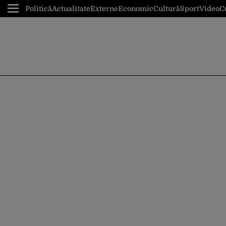
Politică
Actualitate
Externe
Economic
Cultură
Sport
Video
C