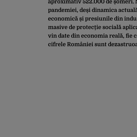
aproximativ 522.000 de șomeri. N
pandemiei, deși dinamica actuală
economică și presiunile din indus
masive de protecție socială aplic
vin date din economia reală, fie 
cifrele României sunt dezastruo