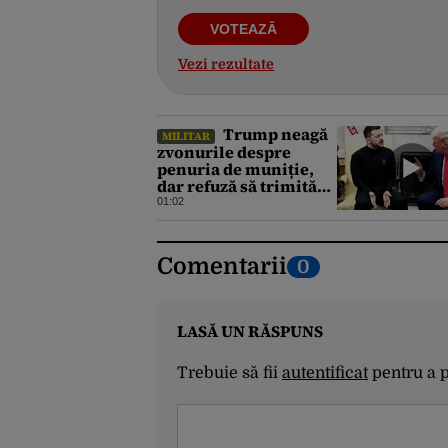
Vezi rezultate
Trump neagă
MILITAR
zvonurile despre
penuria de muniție,
dar refuză să trimită
rachete Ucrainei:
01:02
„Avem și noi nevoie de
rachete”
Comentarii
0
LASĂ UN RĂSPUNS
Trebuie să fii
autentificat
pentru a 