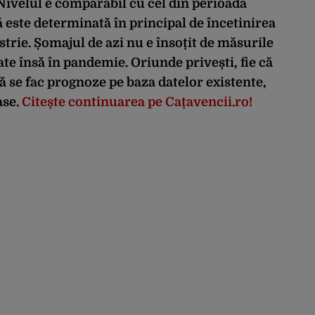
ivelul e comparabil cu cel din perioada
 este determinată în principal de încetinirea
trie. Șomajul de azi nu e însoțit de măsurile
ate însă în pandemie. Oriunde privești, fie că
că se fac prognoze pe baza datelor existente,
ase.
Citește continuarea pe Cațavencii.ro!