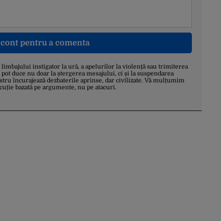
n cont pentru a comenta
a limbajului instigator la ură, a apelurilor la violență sau trimiterea
 pot duce nu doar la ștergerea mesajului, ci și la suspendarea
stru încurajează dezbaterile aprinse, dar civilizate. Vă mulțumim
scuție bazată pe argumente, nu pe atacuri.