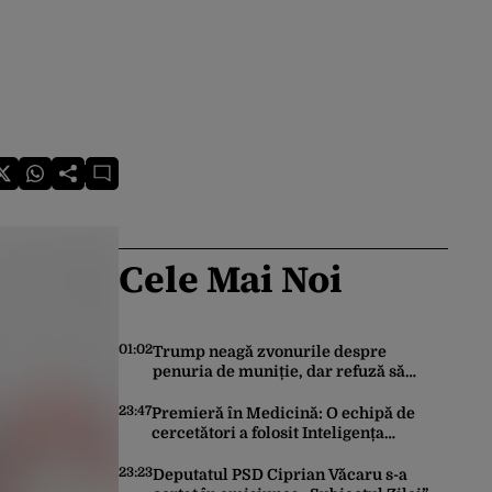
Cele Mai Noi
01:02
Trump neagă zvonurile despre
penuria de muniție, dar refuză să
trimită rachete Ucrainei: „Avem și noi
nevoie de rachete”
23:47
Premieră în Medicină: O echipă de
cercetători a folosit Inteligența
Artificială pentru a crea primele
virusuri sintetice la tratarea de E.coli
23:23
Deputatul PSD Ciprian Văcaru s-a