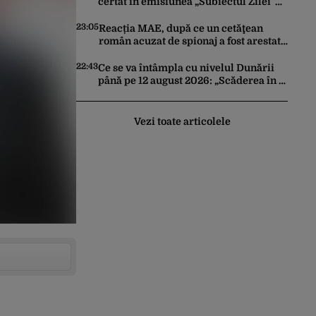
certat în emisiunea „Subiectul Zilei”
cu deputatul USR Cezar Drăgoescu,
deficitul fiind motivul scandalului
23:05
Reacția MAE, după ce un cetăţean
român acuzat de spionaj a fost arestat
în Germania. Complotase cu un
ucrainean ca să asasineze un
22:43
Ce se va întâmpla cu nivelul Dunării
producător de drone
până pe 12 august 2026: „Scăderea în 7
zile este de 10 centimetri”
Vezi toate articolele