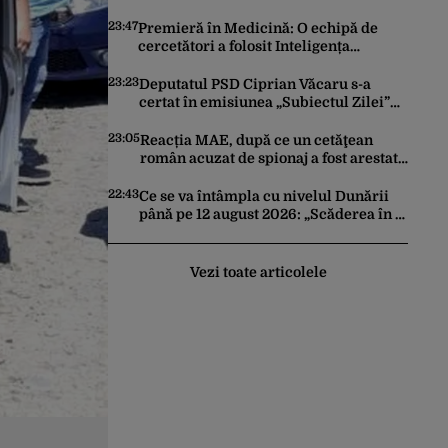
trimită rachete Ucrainei: „Avem și noi
nevoie de rachete”
23:47
Premieră în Medicină: O echipă de
cercetători a folosit Inteligența
Artificială pentru a crea primele
virusuri sintetice la tratarea de E.coli
23:23
Deputatul PSD Ciprian Văcaru s-a
certat în emisiunea „Subiectul Zilei”
cu deputatul USR Cezar Drăgoescu,
deficitul fiind motivul scandalului
23:05
Reacția MAE, după ce un cetăţean
român acuzat de spionaj a fost arestat
în Germania. Complotase cu un
ucrainean ca să asasineze un
22:43
Ce se va întâmpla cu nivelul Dunării
producător de drone
până pe 12 august 2026: „Scăderea în 7
zile este de 10 centimetri”
Vezi toate articolele