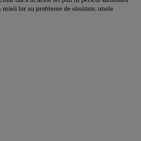
chiar dacă în acest fel pun în pericol sănătatea
ă mieii lor au probleme de sănătate, unele