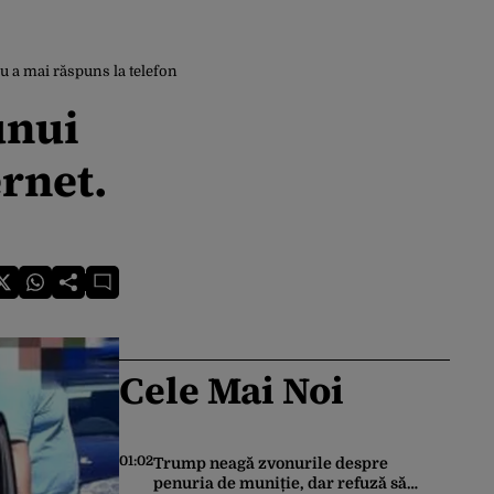
u a mai răspuns la telefon
unui
rnet.
Cele Mai Noi
01:02
Trump neagă zvonurile despre
penuria de muniție, dar refuză să