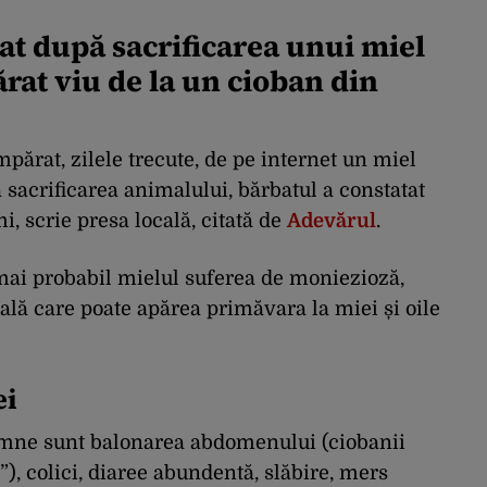
at după sacrificarea unui miel
rat viu de la un cioban din
umpărat, zilele trecute, de pe internet un miel
sacrificarea animalului, bărbatul a constatat
i, scrie presa locală, citată de
Adevărul
.
 mai probabil mielul suferea de moniezioză,
oală care poate apărea primăvara la miei și oile
ei
emne sunt balonarea abdomenului (ciobanii
, colici, diaree abundentă, slăbire, mers