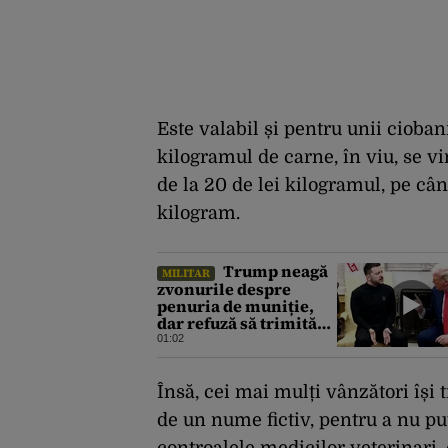
Este valabil și pentru unii cioban
kilogramul de carne, în viu, se vi
de la 20 de lei kilogramul, pe când
kilogram.
Trump neagă
MILITAR
zvonurile despre
penuria de muniție,
dar refuză să trimită
rachete Ucrainei:
01:02
„Avem și noi nevoie de
rachete”
Însă, cei mai mulți vânzători își 
de un nume fictiv, pentru a nu pute