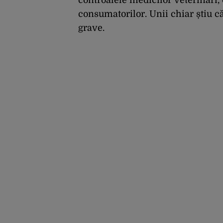
controalele medicilor veterinari, 
consumatorilor. Unii chiar știu c
grave.