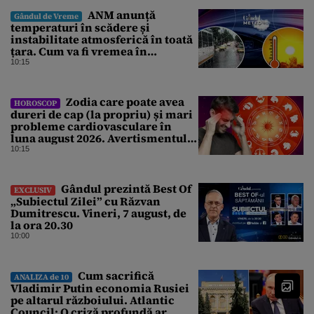
ANM anunță
Gândul de Vreme
temperaturi în scădere și
instabilitate atmosferică în toată
țara. Cum va fi vremea în
București și când vin vijeliile
10:15
Zodia care poate avea
HOROSCOP
dureri de cap (la propriu) și mari
probleme cardiovasculare în
luna august 2026. Avertismentul
experților în astrologie
10:15
Gândul prezintă Best Of
EXCLUSIV
„Subiectul Zilei” cu Răzvan
Dumitrescu. Vineri, 7 august, de
la ora 20.30
10:00
Cum sacrifică
ANALIZA de 10
Vladimir Putin economia Rusiei
pe altarul războiului. Atlantic
Council: O criză profundă ar