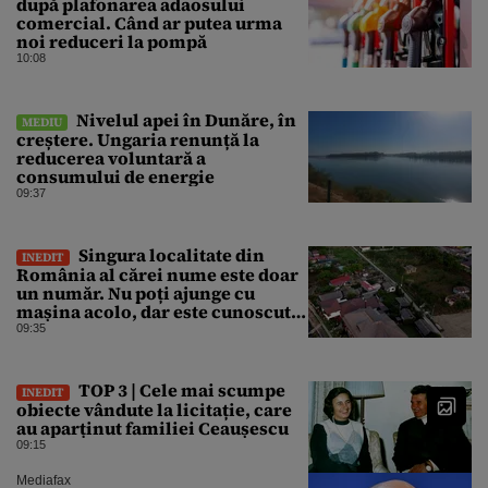
după plafonarea adaosului
comercial. Când ar putea urma
noi reduceri la pompă
10:08
Nivelul apei în Dunăre, în
MEDIU
creștere. Ungaria renunță la
reducerea voluntară a
consumului de energie
09:37
Singura localitate din
INEDIT
România al cărei nume este doar
un număr. Nu poți ajunge cu
mașina acolo, dar este cunoscută
în lumea întreagă
09:35
TOP 3 | Cele mai scumpe
INEDIT
obiecte vândute la licitație, care
au aparținut familiei Ceaușescu
09:15
Mediafax