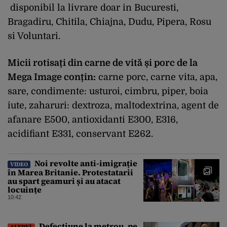
disponibil la livrare doar in Bucuresti,
Bragadiru, Chitila, Chiajna, Dudu, Pipera, Rosu
si Voluntari.
Micii rotisați din carne de vită și porc de la
Mega Image conțin:
carne porc, carne vita, apa,
sare, condimente: usturoi, cimbru, piper, boia
iute, zaharuri: dextroza, maltodextrina, agent de
afanare E500, antioxidanti E300, E316,
acidifiant E331, conservant E262.
Noi revolte anti-imigrație
VIDEO
în Marea Britanie. Protestatarii
au spart geamuri și au atacat
locuințe
10:42
Defecțiune la metrou, pe
ALERTĂ