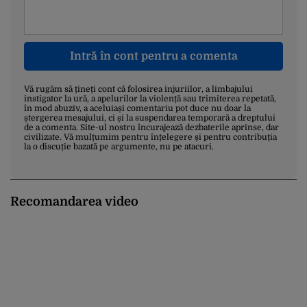
Intră în cont pentru a comenta
Vă rugăm să țineți cont că folosirea injuriilor, a limbajului
instigator la ură, a apelurilor la violență sau trimiterea repetată,
în mod abuziv, a aceluiași comentariu pot duce nu doar la
ștergerea mesajului, ci și la suspendarea temporară a dreptului
de a comenta. Site-ul nostru încurajează dezbaterile aprinse, dar
civilizate. Vă mulțumim pentru înțelegere și pentru contribuția
la o discuție bazată pe argumente, nu pe atacuri.
Recomandarea video