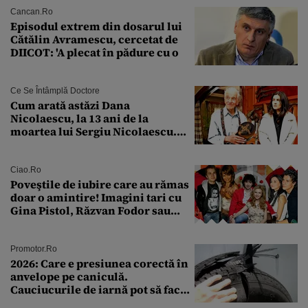
Cancan.ro
Episodul extrem din dosarul lui
Cătălin Avramescu, cercetat de
DIICOT: 'A plecat în pădure cu o
Ce Se Întâmplă Doctore
Cum arată astăzi Dana
Nicolaescu, la 13 ani de la
moartea lui Sergiu Nicolaescu.
Transformarea care i-a surprins
pe toți
Ciao.ro
Poveştile de iubire care au rămas
doar o amintire! Imagini tari cu
Gina Pistol, Răzvan Fodor sau
Andra Măruţă şi foştii parteneri
Promotor.ro
2026: Care e presiunea corectă în
anvelope pe caniculă.
Cauciucurile de iarnă pot să facă
explozie la peste 40°C?