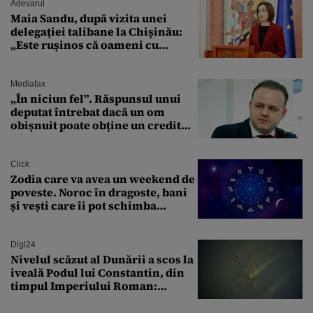
Adevarul
Maia Sandu, după vizita unei
delegației talibane la Chișinău:
„Este rușinos că oameni cu
funcții înalte nu se
documentează”
Mediafax
„În niciun fel”. Răspunsul unui
deputat întrebat dacă un om
obișnuit poate obține un credit
ipotecar
Click
Zodia care va avea un weekend de
poveste. Noroc în dragoste, bani
și vești care îi pot schimba
viitorul
Digi24
Nivelul scăzut al Dunării a scos la
iveală Podul lui Constantin, din
timpul Imperiului Roman:
„Aceste momente sunt extrem de
valoroase”