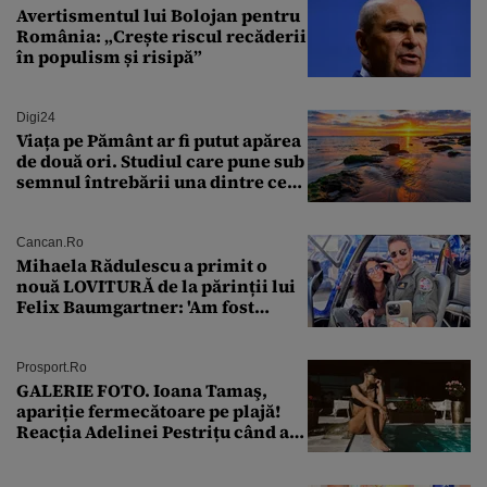
Avertismentul lui Bolojan pentru
România: „Crește riscul recăderii
în populism și risipă”
Digi24
Viața pe Pământ ar fi putut apărea
de două ori. Studiul care pune sub
semnul întrebării una dintre cele
mai vechi teorii din biologie
Cancan.ro
Mihaela Rădulescu a primit o
nouă LOVITURĂ de la părinții lui
Felix Baumgartner: 'Am fost
ȘTEARSĂ complet din
Prosport.ro
GALERIE FOTO. Ioana Tamaş,
apariție fermecătoare pe plajă!
Reacția Adelinei Pestrițu când a
văzut-o