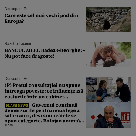
Descopera.ro
Care este cel mai vechi pod din
Europa?
Râzi Cu Lacrimi
BANCUL ZILEI. Badea Gheorghe: –
Nu pot face dragoste!
Descopera.ro
(P) Prețul consultației nu spune
întreaga poveste: ce influențează
costurile într-un cabinet
stomatologic din București
Guvernul continuă
FLASH NEWS
demersurile pentru noua lege a
salarizării, deși sindicatele se
opun categoric. Bolojan anunță
când ar putea fi depusă în
10:38
Parlament