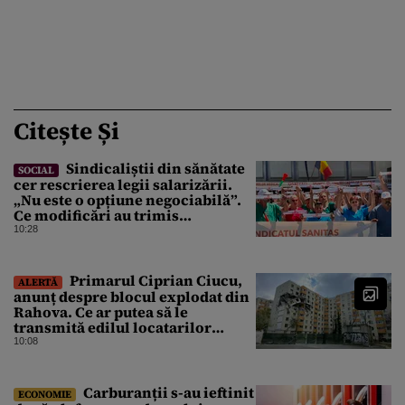
Citește Și
Sindicaliștii din sănătate
SOCIAL
cer rescrierea legii salarizării.
„Nu este o opțiune negociabilă”.
Ce modificări au trimis
Guvernului Bolojan
10:28
Primarul Ciprian Ciucu,
ALERTĂ
anunț despre blocul explodat din
Rahova. Ce ar putea să le
transmită edilul locatarilor
rămași pe drumuri
10:08
Carburanții s-au ieftinit
ECONOMIE