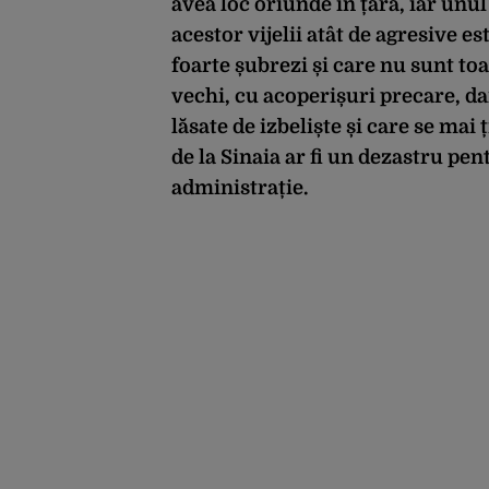
avea loc oriunde în țară, iar unul
acestor vijelii atât de agresive e
foarte șubrezi și care nu sunt toal
vechi, cu acoperișuri precare, d
lăsate de izbeliște și care se mai 
de la Sinaia ar fi un dezastru pen
administrație.