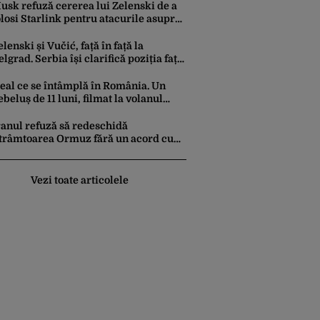
usk refuză cererea lui Zelenski de a
olosi Starlink pentru atacurile asupra
usiei
elenski și Vučić, față în față la
elgrad. Serbia își clarifică poziția față
e războiul din Ucraina
real ce se întâmplă în România. Un
ebeluș de 11 luni, filmat la volanul
nei mașini
ranul refuză să redeschidă
trâmtoarea Ormuz fără un acord cu
UA. Ce condiții pune Teheranul
Vezi toate articolele