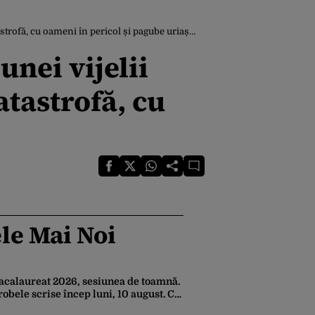
astrofă, cu oameni în pericol și pagube uriașe”
unei vijelii
catastrofă, cu
le Mai Noi
acalaureat 2026, sesiunea de toamnă.
robele scrise încep luni, 10 august. Ce
rebuie să știe toți candidații