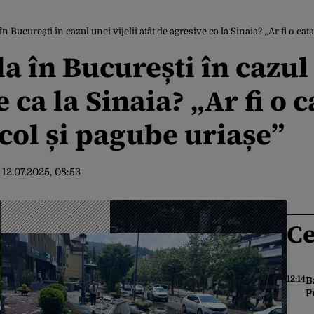
n București în cazul unei vijelii atât de agresive ca la Sinaia? „Ar fi o cat
a în București în cazul 
 ca la Sinaia? „Ar fi o 
col și pagube uriașe”
:
12.07.2025, 08:53
Ce
12:14
B
P
t