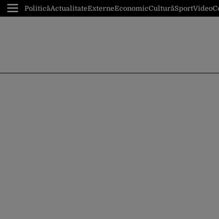
Politică
Actualitate
Externe
Economic
Cultură
Sport
Video
C