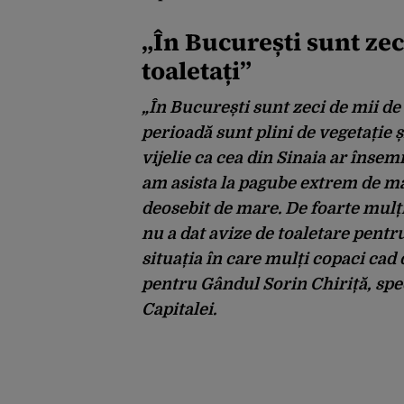
„În București sunt zec
toaletați”
„În București sunt zeci de mii de 
perioadă sunt plini de vegetație ș
vijelie ca cea din Sinaia ar însem
am asista la pagube extrem de mar
deosebit de mare. De foarte mulți
nu a dat avize de toaletare pentru
situația în care mulți copaci cad 
pentru Gândul Sorin Chiriță, spec
Capitalei.