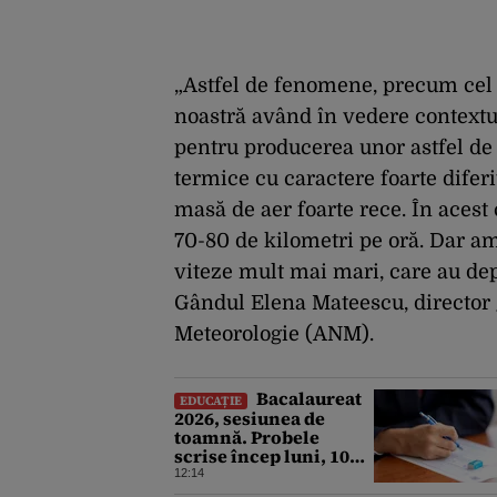
„Astfel de fenomene, precum cel d
noastră având în vedere contextul
pentru producerea unor astfel de
termice cu caractere foarte diferi
masă de aer foarte rece. În acest 
70-80 de kilometri pe oră. Dar am 
viteze mult mai mari, care au dep
Gândul Elena Mateescu, director 
Meteorologie (ANM).
Bacalaureat
EDUCAȚIE
2026, sesiunea de
toamnă. Probele
scrise încep luni, 10
august. Ce trebuie să
12:14
știe toți candidații