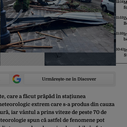
12:14
M
f
R
11:53
Z
B
d
11:33
I
b
u
10:41
I
S
S
Urmărește-ne în Discover
ute, care a făcut prăpăd în stațiunea
eteorologic extrem care s-a produs din cauza
ă, iar vântul a prins viteze de peste 70 de
meteorologie spun că astfel de fenomene pot