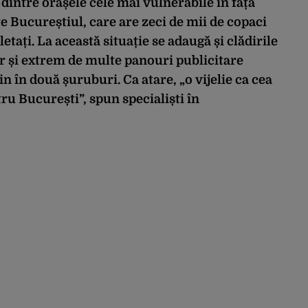
 dintre orașele cele mai vulnerabile în fața
ste Bucureștiul, care are zeci de mii de copaci
etați. La această situație se adaugă și clădirile
ar și extrem de multe panouri publicitare
țin în două șuruburi. Ca atare, „o vijelie ca cea
tru București”, spun specialiști în