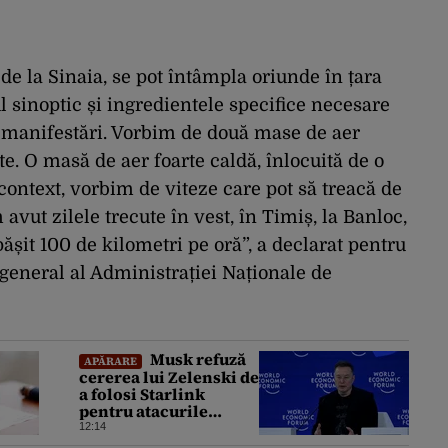
e la Sinaia, se pot întâmpla oriunde în țara
 sinoptic și ingredientele specifice necesare
 manifestări. Vorbim de două mase de aer
te. O masă de aer foarte caldă, înlocuită de o
context, vorbim de viteze care pot să treacă de
avut zilele trecute în vest, în Timiș, la Banloc,
ășit 100 de kilometri pe oră”, a declarat pentru
general al Administrației Naționale de
Musk refuză
APĂRARE
cererea lui Zelenski de
a folosi Starlink
pentru atacurile
asupra Rusiei
12:14