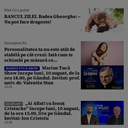
Râzi Cu Lacrimi
BANCUL ZILEI. Badea Gheorghe: –
Nu pot face dragoste!
Descopera.ro
Personalitatea ta nu este atât de
stabilă pe cât crezi: Iată cum te
schimbi pe măsură ce
îmbătrânești
Marius Tucă
MARIUS TUCĂ SHOW
Show începe luni, 10 august, de la
ora 18.00, pe Gândul. Invitat: prof.
univ. dr. Valentin Stan
13:43
„Ai Aflat! cu Ionuț
AI AFLAT!
Cristache” începe luni, 10 august,
de la ora 15.00, live pe Gândul.
Invitat: Ion Cristoiu
13:39