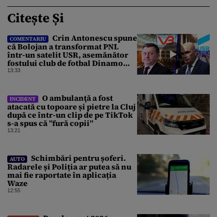
Citește Și
Crin Antonescu spune
COMENTARIU
că Bolojan a transformat PNL
într-un satelit USR, asemănător
fostului club de fotbal Dinamo
Victoria, care a aparținut Miliției
13:33
O ambulanţă a fost
INCIDENT
atacată cu topoare și pietre la Cluj
după ce într-un clip de pe TikTok
s-a spus că ”fură copii”
13:21
Schimbări pentru șoferi.
AUTO
Radarele și Poliția ar putea să nu
mai fie raportate în aplicația
Waze
12:55