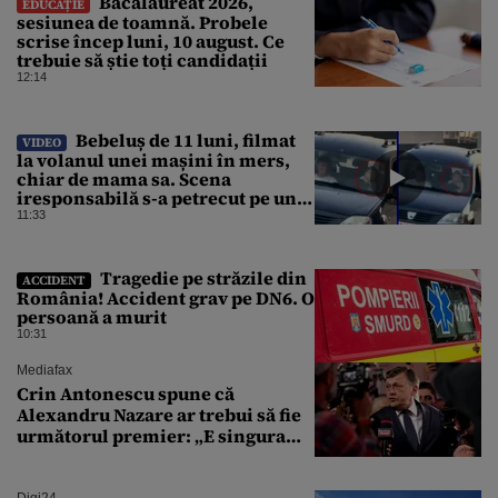
Bacalaureat 2026,
EDUCAȚIE
sesiunea de toamnă. Probele
scrise încep luni, 10 august. Ce
trebuie să știe toți candidații
12:14
Bebeluș de 11 luni, filmat
VIDEO
la volanul unei mașini în mers,
chiar de mama sa. Scena
iresponsabilă s-a petrecut pe un
drum public din România
11:33
Tragedie pe străzile din
ACCIDENT
România! Accident grav pe DN6. O
persoană a murit
10:31
Mediafax
Crin Antonescu spune că
Alexandru Nazare ar trebui să fie
următorul premier: „E singura
soluție”