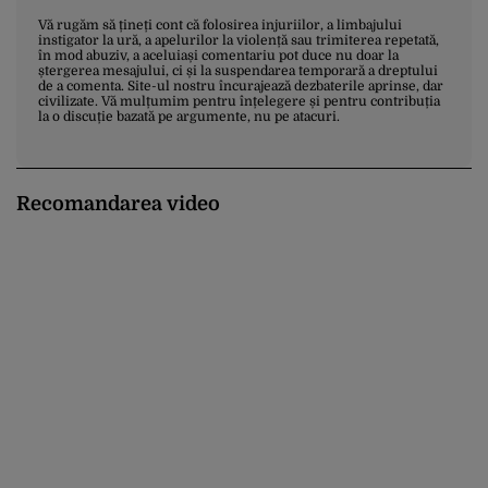
Vă rugăm să țineți cont că folosirea injuriilor, a limbajului
instigator la ură, a apelurilor la violență sau trimiterea repetată,
în mod abuziv, a aceluiași comentariu pot duce nu doar la
ștergerea mesajului, ci și la suspendarea temporară a dreptului
de a comenta. Site-ul nostru încurajează dezbaterile aprinse, dar
civilizate. Vă mulțumim pentru înțelegere și pentru contribuția
la o discuție bazată pe argumente, nu pe atacuri.
Recomandarea video