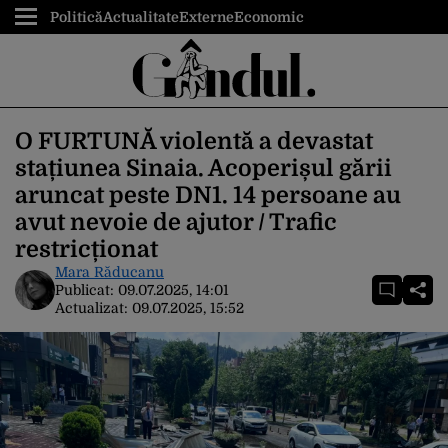
Politică
Actualitate
Externe
Economic
O FURTUNĂ violentă a devastat
stațiunea Sinaia. Acoperișul gării
aruncat peste DN1. 14 persoane au
avut nevoie de ajutor / Trafic
restricționat
Mara Răducanu
Publicat:
09.07.2025, 14:01
Actualizat:
09.07.2025, 15:52