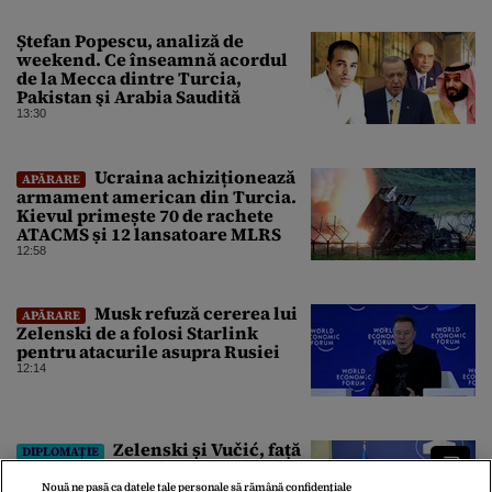
Ștefan Popescu, analiză de
weekend. Ce înseamnă acordul
de la Mecca dintre Turcia,
Pakistan şi Arabia Saudită
13:30
Ucraina achiziționează
APĂRARE
armament american din Turcia.
Kievul primește 70 de rachete
ATACMS și 12 lansatoare MLRS
12:58
Musk refuză cererea lui
APĂRARE
Zelenski de a folosi Starlink
pentru atacurile asupra Rusiei
12:14
Zelenski și Vučić, față
DIPLOMAȚIE
în față la Belgrad. Serbia își
clarifică poziția față de războiul
Nouă ne pasă ca datele tale personale să rămână confidențiale