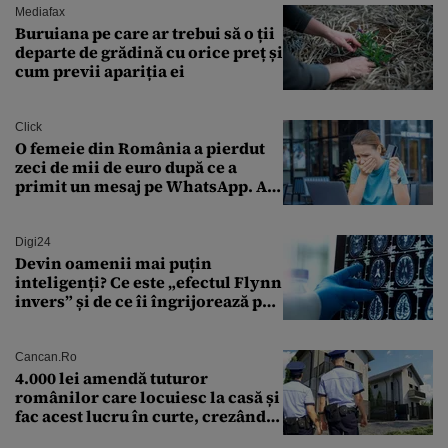
Mediafax
Buruiana pe care ar trebui să o ții
departe de grădină cu orice preț și
cum previi apariția ei
Click
O femeie din România a pierdut
zeci de mii de euro după ce a
primit un mesaj pe WhatsApp. A
crezut că va moșteni 175.000 de
euro din Franța
Digi24
Devin oamenii mai puțin
inteligenți? Ce este „efectul Flynn
invers” și de ce îi îngrijorează pe
cercetători
Cancan.ro
4.000 lei amendă tuturor
românilor care locuiesc la casă și
fac acest lucru în curte, crezând
că nu îi vede nimeni