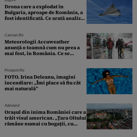
Digi24
Drona care a explodat în
Bulgaria, aproape de România, a
fost identificată. Ce arată analiza
preliminară a epavei
Cancan.ro
Meteorologii Accuweather
anunță o toamnă cum nu prea a
mai fost, în România. Ce se
întâmplă în septembrie,
octombrie și noiembrie 2026, în
București. Pe ce dată ninge
Prosport.ro
FOTO. Irina Deleanu, imagini
incendiare: „Îmi place să fiu cât
mai naturală”
Adevarul
Orașul din inima României care a
trăit visul american. „Țara Oltului
rămâne numai cu bogații, cu
babele, cu moșnegii și cu
sărăntocii”