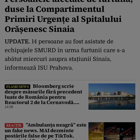
duse la Compartimentul
Primiri Urgențe al Spitalului
Orășenesc Sinaia
UPDATE.
14 persoane au fost asistate de
echipajele SMURD în urma furtunii care s-a
abătut miercuri asupra stațiunii Sinaia,
informează ISU Prahova.
Bloomberg scrie
FLASH NEWS
despre măsurile fără precedent
luate de România pentru
Reactorul 2 de la Cernavodă.
Operațiunea a mai câștigat nouă
14:08
zile
”Ambulanța neagră” este
REACȚIE
un fake news. MAI dezminte
postările false de pe TikTok.