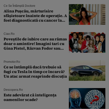
Ce Se Întâmplă Doctore
Alina Pușcău, mărturisire
sfâșietoare înainte de operație. A
fost diagnosticată cu cancer la
sân în metastază: „Este singurul
tratament care o să mă ajute să
îmi salvez viața”
Ciao.ro
Poveştile de iubire care au rămas
doar o amintire! Imagini tari cu
Gina Pistol, Răzvan Fodor sau
Andra Măruţă şi foştii parteneri
Promotor.ro
Ce se întâmplă dacă trebuie să
fugi cu Tesla în timp ce încarcă?
Un atac armat reaprinde discuția
Descopera.ro
Este adevărat că inteligența
oamenilor scade?