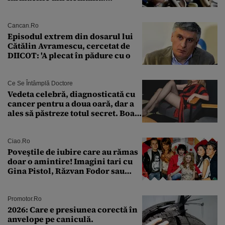
Explicația dată de Agenția
Națională a Medicamentului
Cancan.ro
Episodul extrem din dosarul lui
Cătălin Avramescu, cercetat de
DIICOT: 'A plecat în pădure cu o
Ce Se Întâmplă Doctore
Vedeta celebră, diagnosticată cu
cancer pentru a doua oară, dar a
ales să păstreze totul secret. Boala
a fost descoperită la un control de
rutină
Ciao.ro
Poveştile de iubire care au rămas
doar o amintire! Imagini tari cu
Gina Pistol, Răzvan Fodor sau
Andra Măruţă şi foştii parteneri
Promotor.ro
2026: Care e presiunea corectă în
anvelope pe caniculă.