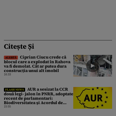
Citește Și
Ciprian Ciucu crede că
ALERTĂ
blocul care a explodat în Rahova
va fi demolat. Cât ar putea dura
construcția unui alt imobil
16:33
AUR a sesizat la CCR
FLASH NEWS
două legi- jalon în PNRR, adoptate
recent de parlamentari:
Biodiversitatea şi Acordul de
împrumut cu BIRD
15:55