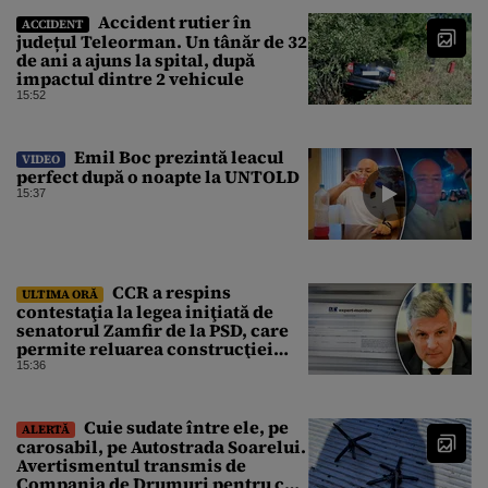
Accident rutier în
ACCIDENT
județul Teleorman. Un tânăr de 32
de ani a ajuns la spital, după
impactul dintre 2 vehicule
15:52
Emil Boc prezintă leacul
VIDEO
perfect după o noapte la UNTOLD
15:37
CCR a respins
ULTIMA ORĂ
contestaţia la legea iniţiată de
senatorul Zamfir de la PSD, care
permite reluarea construcţiei
hidrocentralelor din zonele
15:36
protejate
Cuie sudate între ele, pe
ALERTĂ
carosabil, pe Autostrada Soarelui.
Avertismentul transmis de
Compania de Drumuri pentru cei