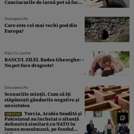
Cauciucurile de iarnă pot să facă
explozie la peste 40°C?
Descopera.ro
Care este cel mai vechi pod din
Europa?
Râzi Cu Lacrimi
BANCUL ZILEI. Badea Gheorghe: –
Nu pot face dragoste!
Descopera.ro
Scenariile minții. Cum să îți
stăpânești gândurile negative și
anxietatea
Turcia, Arabia Saudită și
MILITAR
Pakistanul au încheiat o alianță
defensivă similară cu NATO în
lumea musulmană, pe fondul
16:33