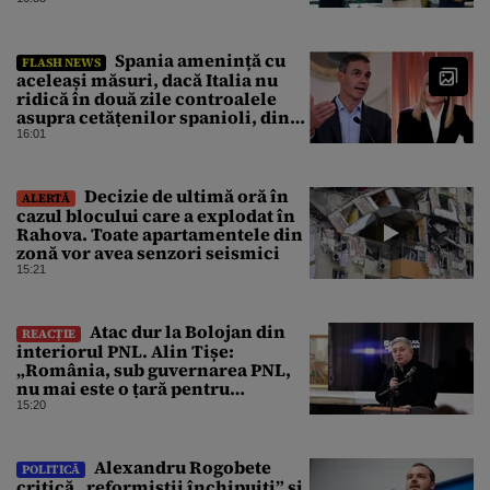
conflictelor din Orientul Mijlociu
Spania amenință cu
FLASH NEWS
aceleași măsuri, dacă Italia nu
ridică în două zile controalele
asupra cetățenilor spanioli, din
cauza crizei migrației
16:01
Decizie de ultimă oră în
ALERTĂ
cazul blocului care a explodat în
Rahova. Toate apartamentele din
zonă vor avea senzori seismici
15:21
Atac dur la Bolojan din
REACȚIE
interiorul PNL. Alin Tișe:
„România, sub guvernarea PNL,
nu mai este o țară pentru
investitori”
15:20
Alexandru Rogobete
POLITICĂ
critică „reformiștii închipuiți” și