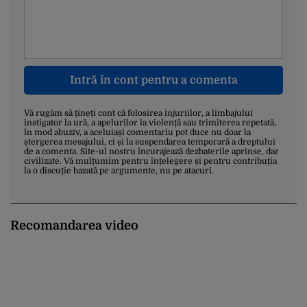
Intră în cont pentru a comenta
Vă rugăm să țineți cont că folosirea injuriilor, a limbajului
instigator la ură, a apelurilor la violență sau trimiterea repetată,
în mod abuziv, a aceluiași comentariu pot duce nu doar la
ștergerea mesajului, ci și la suspendarea temporară a dreptului
de a comenta. Site-ul nostru încurajează dezbaterile aprinse, dar
civilizate. Vă mulțumim pentru înțelegere și pentru contribuția
la o discuție bazată pe argumente, nu pe atacuri.
Recomandarea video