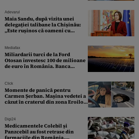
„Zeiță superbă!”
Adevarul
Maia Sandu, după vizita unei
delegației talibane la Chișinău:
„Este rușinos că oameni cu
funcții înalte nu se
documentează”
Mediafax
Miliardarii turci de la Ford
Otosan investesc 100 de milioane
de euro în România. Banca
Transilvania le acordă o
finanțare uriașă
Click
Momente de panică pentru
Carmen Șerban. Mașina vedetei a
căzut în craterul din zona Eroilor:
„M-am speriat foarte tare”
Digi24
Medicamentele Colebil și
Panzcebil au fost retrase din
farmaciile din România.