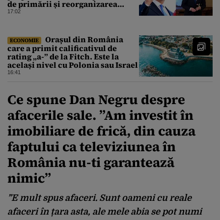
de primării și reorganizarea
administrativă a județelor
17:02
Orașul din România
ECONOMIE
care a primit calificativul de
rating „a-” de la Fitch. Este la
același nivel cu Polonia sau Israel
16:41
Ce spune Dan Negru despre
afacerile sale. ”Am investit în
imobiliare de frică, din cauza
faptului ca televiziunea în
România nu-ti garantează
nimic”
”E mult spus afaceri. Sunt oameni cu reale
afaceri în țara asta, ale mele abia se pot numi