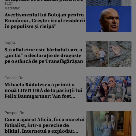
care tranzitează A2
15:27
Mediafax
Avertismentul lui Bolojan pentru
România: „Crește riscul recăderii
în populism și risipă”
Digi24
S-a aflat cine este bărbatul care a
„pictat” o declarație de dragoste
pe o stâncă de pe Transfăgărășan
Cancan.ro
Mihaela Rădulescu a primit o
nouă LOVITURĂ de la părinții lui
Felix Baumgartner: 'Am fost
ȘTEARSĂ complet din
Prosport.ro
Cum a apărut Alicia, fiica marelui
fotbalist, într-o pereche de
bikini. Internetul a explodat: