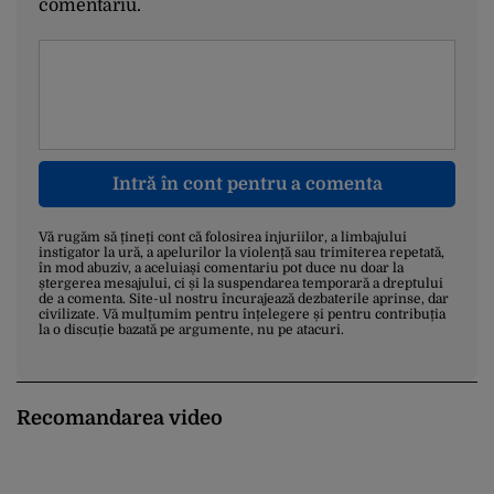
comentariu.
Intră în cont pentru a comenta
Vă rugăm să țineți cont că folosirea injuriilor, a limbajului
instigator la ură, a apelurilor la violență sau trimiterea repetată,
în mod abuziv, a aceluiași comentariu pot duce nu doar la
ștergerea mesajului, ci și la suspendarea temporară a dreptului
de a comenta. Site-ul nostru încurajează dezbaterile aprinse, dar
civilizate. Vă mulțumim pentru înțelegere și pentru contribuția
la o discuție bazată pe argumente, nu pe atacuri.
Recomandarea video