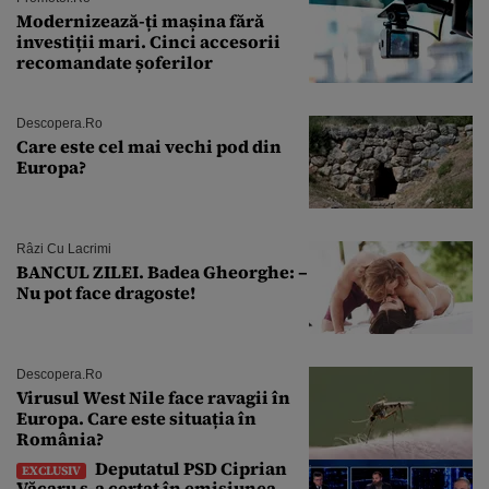
Modernizează-ți mașina fără
investiții mari. Cinci accesorii
recomandate șoferilor
Descopera.ro
Care este cel mai vechi pod din
Europa?
Râzi Cu Lacrimi
BANCUL ZILEI. Badea Gheorghe: –
Nu pot face dragoste!
Descopera.ro
Virusul West Nile face ravagii în
Europa. Care este situația în
România?
Deputatul PSD Ciprian
EXCLUSIV
Văcaru s-a certat în emisiunea