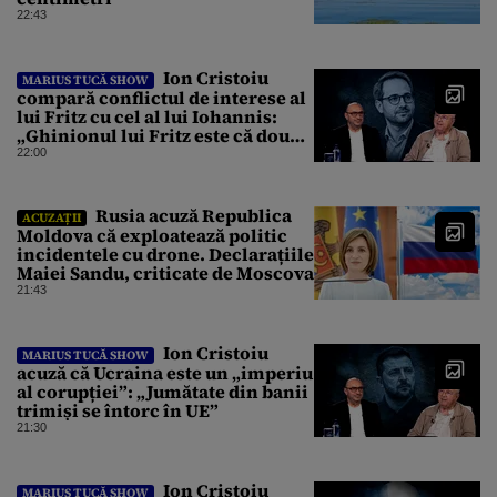
22:43
Ion Cristoiu
MARIUS TUCĂ SHOW
compară conflictul de interese al
lui Fritz cu cel al lui Iohannis:
„Ghinionul lui Fritz este că două
instanțe l-au declarat
22:00
incompatibil”
Rusia acuză Republica
ACUZAȚII
Moldova că exploatează politic
incidentele cu drone. Declarațiile
Maiei Sandu, criticate de Moscova
21:43
Ion Cristoiu
MARIUS TUCĂ SHOW
acuză că Ucraina este un „imperiu
al corupției”: „Jumătate din banii
trimiși se întorc în UE”
21:30
Ion Cristoiu
MARIUS TUCĂ SHOW