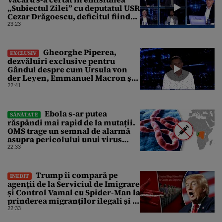
„Subiectul Zilei” cu deputatul USR
Cezar Drăgoescu, deficitul fiind
motivul scandalului
23:23
Gheorghe Piperea,
EXCLUSIV
dezvăluiri exclusive pentru
Gândul despre cum Ursula von
der Leyen, Emmanuel Macron și
Zelenski plănuiesc pe Signal să îl
22:41
pună „la respect” pe Trump
Ebola s-ar putea
SĂNĂTATE
răspândi mai rapid de la mutații.
OMS trage un semnal de alarmă
asupra pericolului unui virus
pentru care nu există vaccin
22:33
Trump îi compară pe
INEDIT
agenții de la Serviciul de Imigrare
și Control Vamal cu Spider-Man la
prinderea migranților ilegali și a
infractorilor
22:33