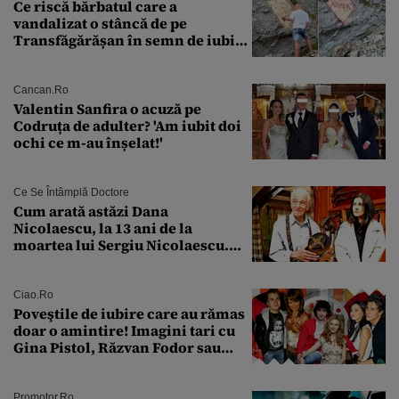
Ce riscă bărbatul care a
vandalizat o stâncă de pe
Transfăgărășan în semn de iubire
față de „Anna”
Cancan.ro
Valentin Sanfira o acuză pe
Codruța de adulter? 'Am iubit doi
ochi ce m-au înșelat!'
Ce Se Întâmplă Doctore
Cum arată astăzi Dana
Nicolaescu, la 13 ani de la
moartea lui Sergiu Nicolaescu.
Transformarea care i-a surprins
pe toți
Ciao.ro
Poveştile de iubire care au rămas
doar o amintire! Imagini tari cu
Gina Pistol, Răzvan Fodor sau
Andra Măruţă şi foştii parteneri
Promotor.ro