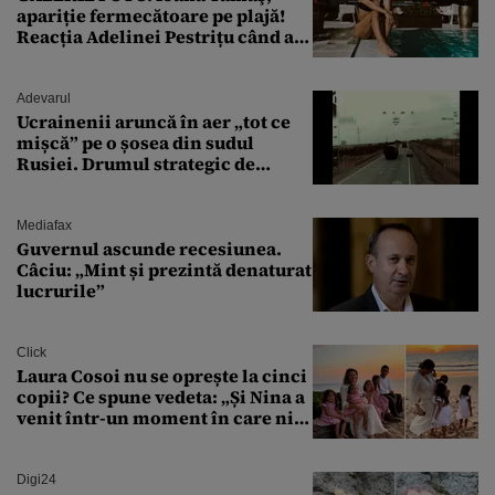
apariție fermecătoare pe plajă!
Reacția Adelinei Pestrițu când a
văzut-o
Adevarul
Ucrainenii aruncă în aer „tot ce
mișcă” pe o șosea din sudul
Rusiei. Drumul strategic de
aprovizionare către Crimeea este
controlat complet
Mediafax
Guvernul ascunde recesiunea.
Câciu: „Mint și prezintă denaturat
lucrurile”
Click
Laura Cosoi nu se oprește la cinci
copii? Ce spune vedeta: „Și Nina a
venit într-un moment în care nici
măcar nu mai discutam”
Digi24