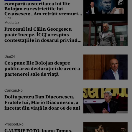
compară austeritatea lui Ilie
Bolojan cu restricțiile lui
Ceaușescu: „Am retrăit vremurile
tinereții”
21:00
Mediafax
Procesul lui Călin Georgescu
poate începe. ÎCCJ a respins
contestațiile în dosarul privind
lovitura de stat
Digi24
Ce spune Ilie Bolojan despre
publicarea declarației de avere a
partenerei sale de viață
Cancan.ro
Doliu pentru Dan Diaconescu.
Fratele lui, Mario Diaconescu, a
încetat din viață la doar 60 de ani
Prosport.ro
GALERIE FOTO. Ioana Tamaş,