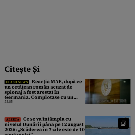
Citește Și
Reacția MAE, după ce
FLASH NEWS
un cetăţean român acuzat de
spionaj a fost arestat în
Germania. Complotase cu un
ucrainean ca să asasineze un
23:05
producător de drone
Ce se va întâmpla cu
ALERTĂ
nivelul Dunării până pe 12 august
2026: „Scăderea în 7 zile este de 10
centimetri”