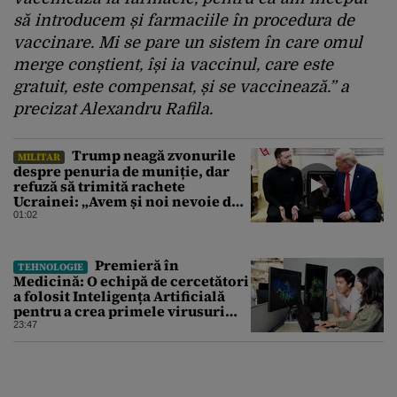
să introducem și farmaciile în procedura de
vaccinare. Mi se pare un sistem în care omul
merge conștient, își ia vaccinul, care este
gratuit, este compensat, și se vaccinează.” a
precizat Alexandru Rafila.
Trump neagă zvonurile
MILITAR
despre penuria de muniție, dar
refuză să trimită rachete
Ucrainei: „Avem și noi nevoie de
rachete”
01:02
Premieră în
TEHNOLOGIE
Medicină: O echipă de cercetători
a folosit Inteligența Artificială
pentru a crea primele virusuri
sintetice la tratarea de E.coli
23:47