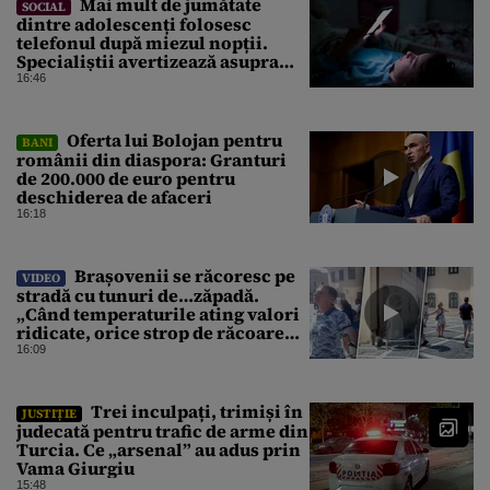
Mai mult de jumătate
SOCIAL
dintre adolescenți folosesc
telefonul după miezul nopții.
Specialiștii avertizează asupra
efectelor
16:46
Oferta lui Bolojan pentru
BANI
românii din diaspora: Granturi
de 200.000 de euro pentru
deschiderea de afaceri
16:18
Brașovenii se răcoresc pe
VIDEO
stradă cu tunuri de…zăpadă.
„Când temperaturile ating valori
ridicate, orice strop de răcoare
contează!”
16:09
Trei inculpați, trimiși în
JUSTIȚIE
judecată pentru trafic de arme din
Turcia. Ce „arsenal” au adus prin
Vama Giurgiu
15:48