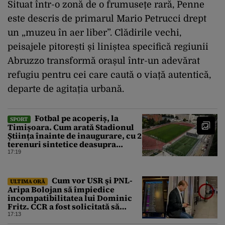
Situat într-o zonă de o frumusețe rară, Penne
este descris de primarul Mario Petrucci drept
un „muzeu în aer liber”. Clădirile vechi,
peisajele pitorești și liniștea specifică regiunii
Abruzzo transformă orașul într-un adevărat
refugiu pentru cei care caută o viață autentică,
departe de agitația urbană.
Fotbal pe acoperiș, la
SPORT
Timișoara. Cum arată Stadionul
Știința înainte de inaugurare, cu 2
terenuri sintetice deasupra
tribunei
17:19
Cum vor USR şi PNL-
ULTIMA ORĂ
Aripa Bolojan să împiedice
incompatibilitatea lui Dominic
Fritz. CCR a fost solicitată să
intervină
17:13