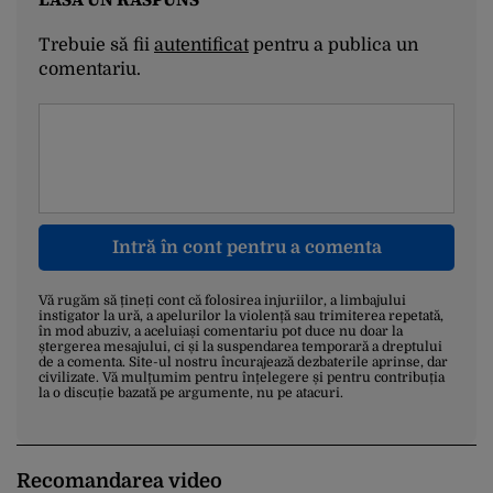
Trebuie să fii
autentificat
pentru a publica un
comentariu.
Intră în cont pentru a comenta
Vă rugăm să țineți cont că folosirea injuriilor, a limbajului
instigator la ură, a apelurilor la violență sau trimiterea repetată,
în mod abuziv, a aceluiași comentariu pot duce nu doar la
ștergerea mesajului, ci și la suspendarea temporară a dreptului
de a comenta. Site-ul nostru încurajează dezbaterile aprinse, dar
civilizate. Vă mulțumim pentru înțelegere și pentru contribuția
la o discuție bazată pe argumente, nu pe atacuri.
Recomandarea video