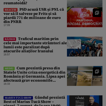
reumatoidă?
PSD acuză USR și PNL că
REACȚIE
vor să îl salveze pe Fritz și să
piardă 771 de milioane de euro
din PNRR
17:09
Traficul maritim prin
RĂZBOI
cele mai importante strâmtori ale
lumii este paralizat după
atacurile aliaților Iranului
16:57
Cum prezintă presa din
MEDIU
Statele Unite criza energetică din
România și Germania. Lipsa apei
afectează grav economiile
Europei
16:33
Gândul prezintă
MARIUS TUCĂ SHOW
Best of Marius Tucă Show –
vineri, 7 august, de la ora 19:00