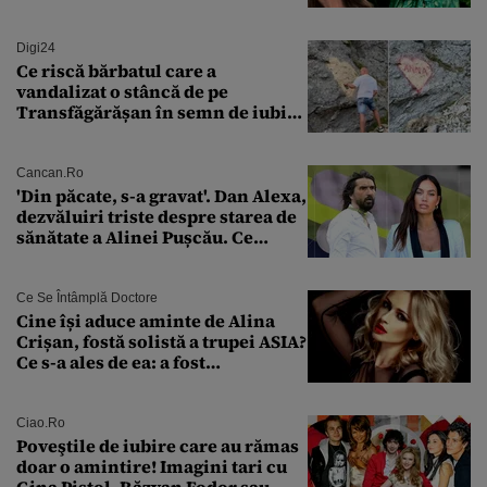
îngheață fața”
Digi24
Ce riscă bărbatul care a
vandalizat o stâncă de pe
Transfăgărășan în semn de iubire
față de „Anna”
Cancan.ro
'Din păcate, s-a gravat'. Dan Alexa,
dezvăluiri triste despre starea de
sănătate a Alinei Pușcău. Ce
discuție au avut cu două zile în
urmă
Ce Se Întâmplă Doctore
Cine își aduce aminte de Alina
Crișan, fostă solistă a trupei ASIA?
Ce s-a ales de ea: a fost
condamnată la închisoare cu
suspendare. Ce acuzații i se aduc
Ciao.ro
Poveştile de iubire care au rămas
doar o amintire! Imagini tari cu
Gina Pistol, Răzvan Fodor sau