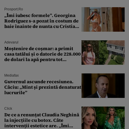
Prosport.ro
„Îmi iubesc formele”. Georgina
Rodriguez s-a pozat în costum de
baie înainte de nunta cu Cristiano
Ronaldo
Adevarul
Moștenire de coșmar: a primit
casa tatălui și o datorie de 228.000
de dolari la apă pentru tot
cartierul
Mediafax
Guvernul ascunde recesiunea.
Câciu: „Mint și prezintă denaturat
lucrurile”
Click
De ce a renunțat Claudia Neghină
la injecțiile cu botox. Câte
intervenții estetice are. „Îmi