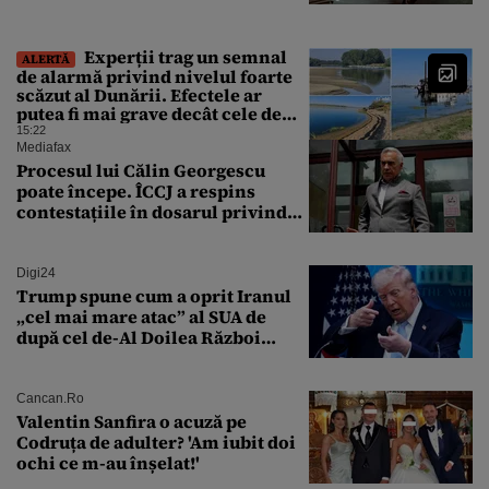
Experții trag un semnal
ALERTĂ
de alarmă privind nivelul foarte
scăzut al Dunării. Efectele ar
putea fi mai grave decât cele de
până acum
15:22
Mediafax
Procesul lui Călin Georgescu
poate începe. ÎCCJ a respins
contestațiile în dosarul privind
lovitura de stat
Digi24
Trump spune cum a oprit Iranul
„cel mai mare atac” al SUA de
după cel de-Al Doilea Război
Mondial
Cancan.ro
Valentin Sanfira o acuză pe
Codruța de adulter? 'Am iubit doi
ochi ce m-au înșelat!'