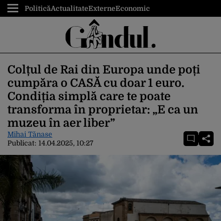
Politică
Actualitate
Externe
Economic
Colțul de Rai din Europa unde poți
cumpăra o CASĂ cu doar 1 euro.
Condiția simplă care te poate
transforma în proprietar: „E ca un
muzeu în aer liber”
Mihai Tănase
Publicat:
14.04.2025, 10:27