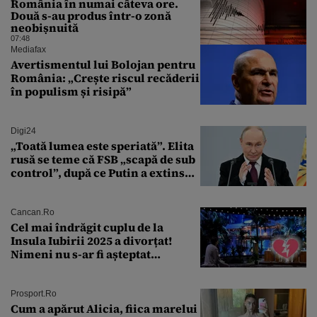
România în numai câteva ore.
Două s-au produs într-o zonă
neobișnuită
07:48
Mediafax
Avertismentul lui Bolojan pentru
România: „Crește riscul recăderii
în populism și risipă”
Digi24
„Toată lumea este speriată”. Elita
rusă se teme că FSB „scapă de sub
control”, după ce Putin a extins
puterea serviciului
Cancan.ro
Cel mai îndrăgit cuplu de la
Insula Iubirii 2025 a divorțat!
Nimeni nu s-ar fi așteptat
vreodată la așa ceva
Prosport.ro
Cum a apărut Alicia, fiica marelui