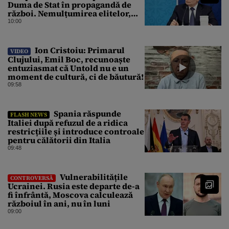
Duma de Stat în propagandă de
război. Nemulțumirea elitelor,
tratată cu indiferență la Kremlin
10:00
Ion Cristoiu: Primarul
VIDEO
Clujului, Emil Boc, recunoaște
entuziasmat că Untold nu e un
moment de cultură, ci de băutură!
09:58
Spania răspunde
FLASH NEWS
Italiei după refuzul de a ridica
restricțiile și introduce controale
pentru călătorii din Italia
09:48
Vulnerabilitățile
CONTROVERSĂ
Ucrainei. Rusia este departe de-a
fi înfrântă, Moscova calculează
războiul în ani, nu în luni
09:00