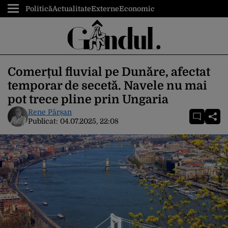
Politică
Actualitate
Externe
Economic
Comerțul fluvial pe Dunăre, afectat
temporar de secetă. Navele nu mai
pot trece pline prin Ungaria
Rene Pârșan
Publicat:
04.07.2025, 22:08