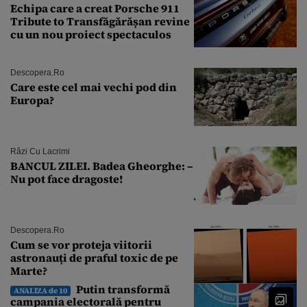
Echipa care a creat Porsche 911
Tribute to Transfăgărășan revine
cu un nou proiect spectaculos
Descopera.ro
Care este cel mai vechi pod din
Europa?
Râzi Cu Lacrimi
BANCUL ZILEI. Badea Gheorghe: –
Nu pot face dragoste!
Descopera.ro
Cum se vor proteja viitorii
astronauți de praful toxic de pe
Marte?
Putin transformă
ANALIZA de 10
campania electorală pentru