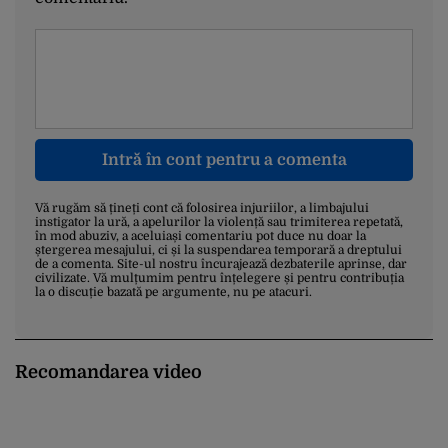
Intră în cont pentru a comenta
Vă rugăm să țineți cont că folosirea injuriilor, a limbajului
instigator la ură, a apelurilor la violență sau trimiterea repetată,
în mod abuziv, a aceluiași comentariu pot duce nu doar la
ștergerea mesajului, ci și la suspendarea temporară a dreptului
de a comenta. Site-ul nostru încurajează dezbaterile aprinse, dar
civilizate. Vă mulțumim pentru înțelegere și pentru contribuția
la o discuție bazată pe argumente, nu pe atacuri.
Recomandarea video