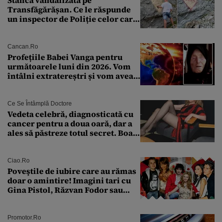
Transfăgărășan. Ce le răspunde
un inspector de Poliție celor care
întreabă: „Dar ce a făcut?”
Cancan.ro
Profețiile Babei Vanga pentru
următoarele luni din 2026. Vom
întâlni extratereștri și vom avea
un nou conflict global
Ce Se Întâmplă Doctore
Vedeta celebră, diagnosticată cu
cancer pentru a doua oară, dar a
ales să păstreze totul secret. Boala
a fost descoperită la un control de
rutină
Ciao.ro
Poveştile de iubire care au rămas
doar o amintire! Imagini tari cu
Gina Pistol, Răzvan Fodor sau
Andra Măruţă şi foştii parteneri
Promotor.ro