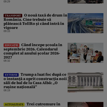
09:29
O nouă taxă de drum în
TRANSPORT
România. Cine trebuie să
plătească TollRo și când intră în
vigoare
09:15
Când începe școala în
EDUCAȚIE
septembrie 2026. Calendarul
complet al anului școlar 2026-
2027
08:32
Trump a luat foc după ce
EXTERNE
o instanță a oprit construcția noii
săli de bal de la Casa Albă: „O
rușine națională”
08:19
Trei cutremure în
ACTUALITATE