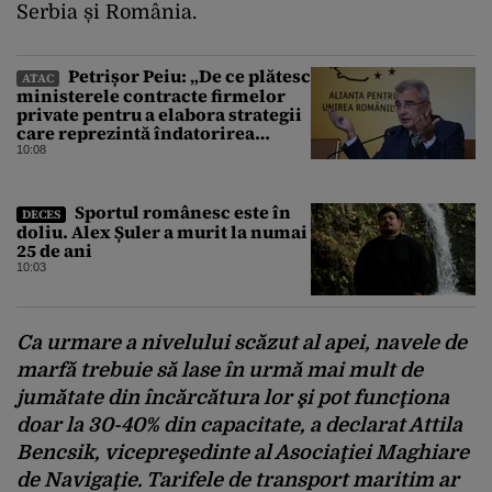
Serbia și România.
Petrișor Peiu: „De ce plătesc
ATAC
ministerele contracte firmelor
private pentru a elabora strategii
care reprezintă îndatorirea
angajaților din minister?”
10:08
Sportul românesc este în
DECES
doliu. Alex Șuler a murit la numai
25 de ani
10:03
Ca urmare a nivelului scăzut al apei, navele de
marfă trebuie să lase în urmă mai mult de
jumătate din încărcătura lor şi pot funcţiona
doar la 30-40% din capacitate, a declarat Attila
Bencsik, vicepreşedinte al Asociaţiei Maghiare
de Navigaţie. Tarifele de transport maritim ar