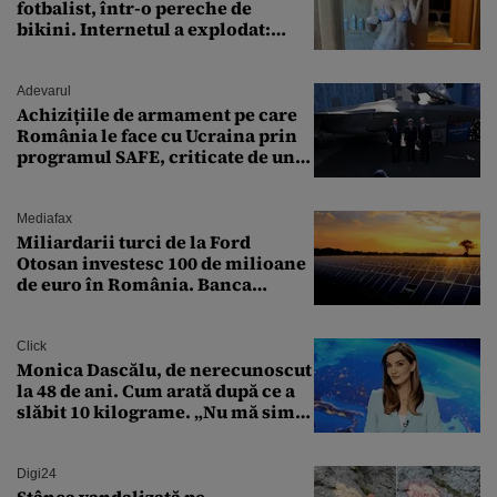
fotbalist, într-o pereche de
bikini. Internetul a explodat:
„Zeiță superbă!”
Adevarul
Achizițiile de armament pe care
România le face cu Ucraina prin
programul SAFE, criticate de un
expert în securitate: „Nu știm ce
arme ne trebuie”
Mediafax
Miliardarii turci de la Ford
Otosan investesc 100 de milioane
de euro în România. Banca
Transilvania le acordă o
finanțare uriașă
Click
Monica Dascălu, de nerecunoscut
la 48 de ani. Cum arată după ce a
slăbit 10 kilograme. „Nu mă simt
bine în această perioadă”
Digi24
Stânca vandalizată pe