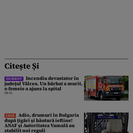
Citește Și
Incendiu devastator în
INCIDENT
județul Vâlcea. Un bărbat a murit,
o femeie a ajuns la spital
09:41
Adio, drumuri în Bulgaria
LEGE
după țigări și băutură ieftine!
ANAF și Autoritatea Vamală au
stabilit noi reguli