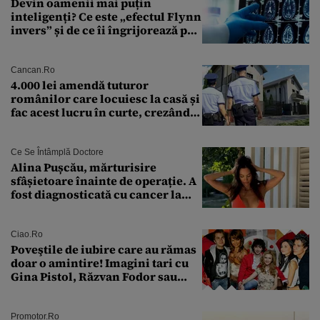
Devin oamenii mai puțin
inteligenți? Ce este „efectul Flynn
invers” și de ce îi îngrijorează pe
cercetători
Cancan.ro
4.000 lei amendă tuturor
românilor care locuiesc la casă și
fac acest lucru în curte, crezând
că nu îi vede nimeni
Ce Se Întâmplă Doctore
Alina Pușcău, mărturisire
sfâșietoare înainte de operație. A
fost diagnosticată cu cancer la
sân în metastază: „Este singurul
tratament care o să mă ajute să
îmi salvez viața”
Ciao.ro
Poveştile de iubire care au rămas
doar o amintire! Imagini tari cu
Gina Pistol, Răzvan Fodor sau
Andra Măruţă şi foştii parteneri
Promotor.ro