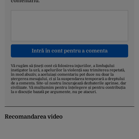
comentariu.
Intră în cont pentru a comenta
Vă rugăm să țineți cont că folosirea injuriilor, a limbajului
instigator la ură, a apelurilor la violență sau trimiterea repetată,
în mod abuziv, a aceluiași comentariu pot duce nu doar la
ștergerea mesajului, ci și la suspendarea temporară a dreptului
de a comenta. Site-ul nostru încurajează dezbaterile aprinse, dar
civilizate. Vă mulțumim pentru înțelegere și pentru contribuția
la o discuție bazată pe argumente, nu pe atacuri.
Recomandarea video