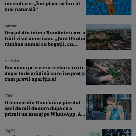
incendiare: „Îmi place să fiu cât
mai naturală”
Adevarul
Orașul din inima României care a
trăit visul american. „Țara Oltului
rămâne numai cu bogații, cu
babele, cu moșnegii și cu
sărăntocii”
Mediafax
Buruiana pe care ar trebui să o ții
departe de grădină cu orice preț și
cum previi apariția ei
Click
O femeie din România a pierdut
zeci de mii de euro după ce a
primit un mesaj pe WhatsApp. A
crezut că va moșteni 175.000 de
euro din Franța
Digi24