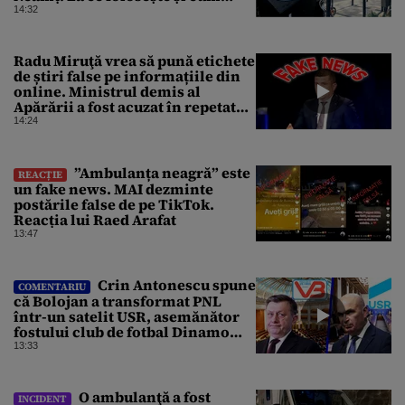
arată
14:32
Radu Miruţă vrea să pună etichete
de știri false pe informațiile din
online. Ministrul demis al
Apărării a fost acuzat în repetate
rânduri că răspândeşte el însuși
14:24
dezinformări. Gândul trece în
revistă derapajele oficialului
”Ambulanța neagră” este
REACȚIE
un fake news. MAI dezminte
postările false de pe TikTok.
Reacția lui Raed Arafat
13:47
Crin Antonescu spune
COMENTARIU
că Bolojan a transformat PNL
într-un satelit USR, asemănător
fostului club de fotbal Dinamo
Victoria, care a aparținut Miliției
13:33
O ambulanţă a fost
INCIDENT