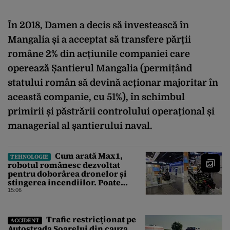
În 2018,
Damen a decis să investească în
Mangalia și a acceptat să transfere părții
române 2% din acțiunile companiei care
operează Șantierul Mangalia (permițând
statului român să devină acționar majoritar în
această companie, cu 51%), în schimbul
primirii și păstrării controlului operațional și
managerial al șantierului naval.
Cum arată Max1,
TEHNOLOGIE
robotul românesc dezvoltat
pentru doborârea dronelor și
stingerea incendiilor. Poate
transporta încărcături de până la
15:06
850 kg
Trafic restricţionat pe
ACCIDENT
Autostrada Soarelui din cauza