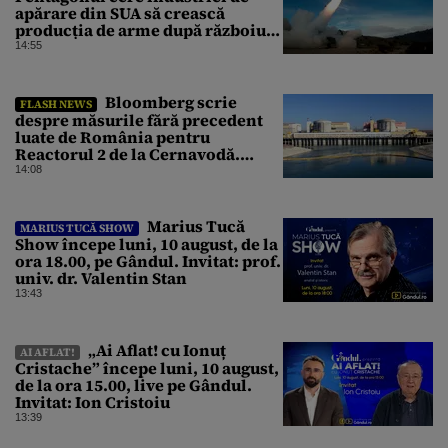
apărare din SUA să crească
producția de arme după războiul
cu Iranul
14:55
Bloomberg scrie
FLASH NEWS
despre măsurile fără precedent
luate de România pentru
Reactorul 2 de la Cernavodă.
Operațiunea a mai câștigat nouă
14:08
zile
Marius Tucă
MARIUS TUCĂ SHOW
Show începe luni, 10 august, de la
ora 18.00, pe Gândul. Invitat: prof.
univ. dr. Valentin Stan
13:43
„Ai Aflat! cu Ionuț
AI AFLAT!
Cristache” începe luni, 10 august,
de la ora 15.00, live pe Gândul.
Invitat: Ion Cristoiu
13:39