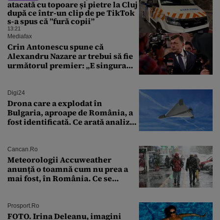
atacată cu topoare și pietre la Cluj
după ce într-un clip de pe TikTok
s-a spus că ”fură copii”
13:21
Mediafax
Crin Antonescu spune că
Alexandru Nazare ar trebui să fie
următorul premier: „E singura
soluție”
Digi24
Drona care a explodat în
Bulgaria, aproape de România, a
fost identificată. Ce arată analiza
preliminară a epavei
Cancan.ro
Meteorologii Accuweather
anunță o toamnă cum nu prea a
mai fost, în România. Ce se
întâmplă în septembrie,
octombrie și noiembrie 2026, în
București. Pe ce dată ninge
Prosport.ro
FOTO. Irina Deleanu, imagini