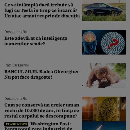
Ce se întâmplă dacă trebuie să
fugi cu Tesla în timp ce încarcă?
Un atac armat reaprinde discuția
Descopera.ro
Este adevărat că inteligența
oamenilor scade?
Râzi Cu Lacrimi
BANCUL ZILEI. Badea Gheorghe: –
Nu pot face dragoste!
Descopera.ro
Cum se conservă un creier uman
vechi de 10.000 de ani, în timp ce
restul corpului se descompune?
Washington Post:
FLASH NEWS
Pentagonul cere industriei de