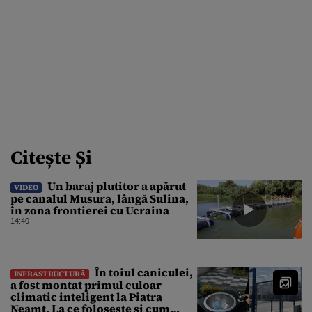
Citește Și
Un baraj plutitor a apărut
VIDEO
pe canalul Musura, lângă Sulina,
în zona frontierei cu Ucraina
14:40
În toiul caniculei,
INFRASTRUCTURĂ
a fost montat primul culoar
climatic inteligent la Piatra
Neamț. La ce folosește și cum