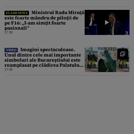
Ministrul Radu Miruţă
FLASH NEWS
este foarte mândru de piloţii de
pe F16: „I-am simţit foarte
pasionali”
17:39
Imagini spectaculoase.
VIDEO
Unul dintre cele mai importante
simboluri ale Bucureștiului este
reamplasat pe clădirea Palatului
Universității
17:36