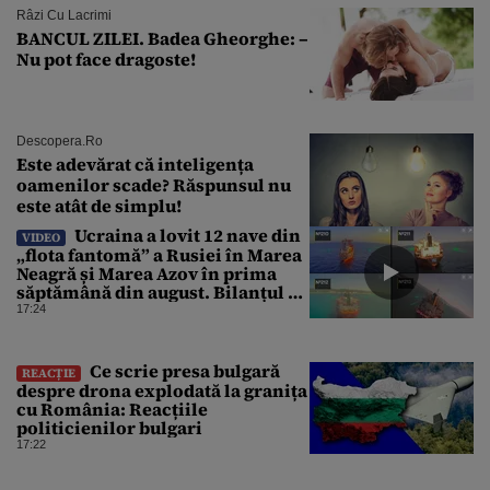
Râzi Cu Lacrimi
BANCUL ZILEI. Badea Gheorghe: –
Nu pot face dragoste!
Descopera.ro
Este adevărat că inteligența
oamenilor scade? Răspunsul nu
este atât de simplu!
Ucraina a lovit 12 nave din
VIDEO
„flota fantomă” a Rusiei în Marea
Neagră și Marea Azov în prima
săptămână din august. Bilanțul a
ajuns la 218
17:24
Ce scrie presa bulgară
REACȚIE
despre drona explodată la granița
cu România: Reacțiile
politicienilor bulgari
17:22