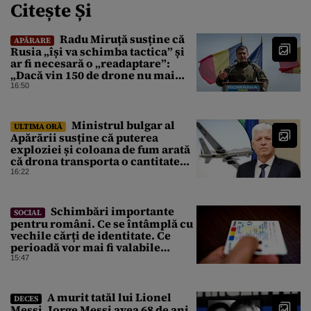
Citește Și
Radu Miruță susține că
APĂRARE
Rusia „își va schimba tactica” și
ar fi necesară o „readaptare”:
„Dacă vin 150 de drone nu mai
suntem pe timp de pace”
16:50
Ministrul bulgar al
ULTIMA ORĂ
Apărării susține că puterea
exploziei și coloana de fum arată
că drona transporta o cantitate
semnificativă de exploziv
16:22
Schimbări importante
SOCIAL
pentru români. Ce se întâmplă cu
vechile cărți de identitate. Ce
perioadă vor mai fi valabile
buletinele clasice
15:47
A murit tatăl lui Lionel
DECES
Messi. Jorge Messi avea 68 de ani