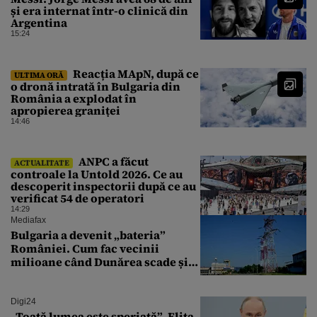
și era internat într-o clinică din
Argentina
15:24
Reacția MApN, după ce
ULTIMA ORĂ
o dronă intrată în Bulgaria din
România a explodat în
apropierea graniței
14:46
ANPC a făcut
ACTUALITATE
controale la Untold 2026. Ce au
descoperit inspectorii după ce au
verificat 54 de operatori
14:29
Mediafax
Bulgaria a devenit „bateria”
României. Cum fac vecinii
milioane când Dunărea scade și
Cernavodă produce puțin
Digi24
„Toată lumea este speriată”. Elita