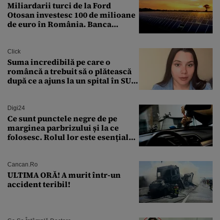
Miliardarii turci de la Ford
Otosan investesc 100 de milioane
de euro în România. Banca
Transilvania le acordă o
finanțare uriașă
Click
Suma incredibilă pe care o
româncă a trebuit să o plătească
după ce a ajuns la un spital în SUA:
„Asta este America”
Digi24
Ce sunt punctele negre de pe
marginea parbrizului și la ce
folosesc. Rolul lor este esențial
pentru siguranța mașinii
Cancan.ro
ULTIMA ORĂ! A murit într-un
accident teribil!