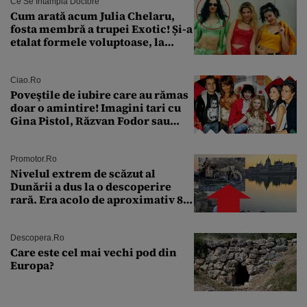
Ce Se Întâmplă Doctore
Cum arată acum Julia Chelaru,
fosta membră a trupei Exotic! Și-a
etalat formele voluptoase, la
aproape 50 de ani
Ciao.ro
Poveştile de iubire care au rămas
doar o amintire! Imagini tari cu
Gina Pistol, Răzvan Fodor sau
Andra Măruţă şi foştii parteneri
Promotor.ro
Nivelul extrem de scăzut al
Dunării a dus la o descoperire
rară. Era acolo de aproximativ 80
de ani
Descopera.ro
Care este cel mai vechi pod din
Europa?