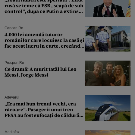
rusă se teme că FSB „scapă de sub
control”, după ce Putin a extins
puterea serviciului
Cancan.ro
4.000 lei amendă tuturor
românilor care locuiesc la casă și
fac acest lucru în curte, crezând
că nu îi vede nimeni
Prosport.ro
Ce dramă! A murit tatăl lui Leo
Messi, Jorge Messi
Adevarul
„Era mai bun trenul vechi, era
răcoare”. Pasagerii unui tren
PESA au fost sufocați de căldură
pe ruta București-Constanța
Mediafax