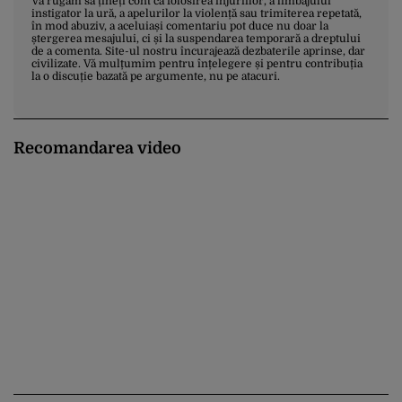
Vă rugăm să țineți cont că folosirea injuriilor, a limbajului
instigator la ură, a apelurilor la violență sau trimiterea repetată,
în mod abuziv, a aceluiași comentariu pot duce nu doar la
ștergerea mesajului, ci și la suspendarea temporară a dreptului
de a comenta. Site-ul nostru încurajează dezbaterile aprinse, dar
civilizate. Vă mulțumim pentru înțelegere și pentru contribuția
la o discuție bazată pe argumente, nu pe atacuri.
Recomandarea video