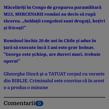
Măcelăriți în Congo de gruparea paramilitară
M23, MERCENARII români au decis să rupă
tăcerea. „Soldații congolezi sunt drogați, bețivi
și fricoși!”
Românul închis 20 de ani în Chile și adus în
țară să execute încă 5 ani este grav bolnav.
”George este șchiop, are dureri mari, trebuie
operat”
Gheorghe Dincă și-a TATUAT corpul cu versete
din BIBLIE. Criminalul este convins că în arest
s-a produs o minune
Comentarii
0