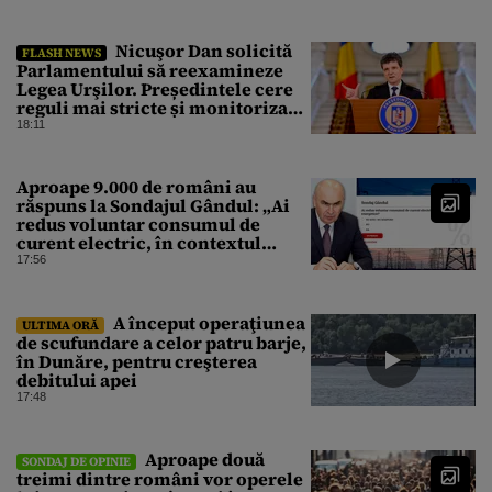
Nicuşor Dan solicită
FLASH NEWS
Parlamentului să reexamineze
Legea Urşilor. Președintele cere
reguli mai stricte și monitorizare
în timp real
18:11
Aproape 9.000 de români au
răspuns la Sondajul Gândul: „Ai
redus voluntar consumul de
curent electric, în contextul
crizei energetice?” Rezultatul a
17:56
fost o surpriză
A început operaţiunea
ULTIMA ORĂ
de scufundare a celor patru barje,
în Dunăre, pentru creşterea
debitului apei
17:48
Aproape două
SONDAJ DE OPINIE
treimi dintre români vor operele