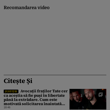
Recomandarea video
Citește Și
Avocații fraților Tate cer
JUSTIȚIE
ca aceștia să fie puși în libertate
până la extrădare. Cum este
motivată solicitarea înaintată
instanței
18:46