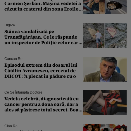
Carmen Șerban. Mașina vedetei a
căzut în craterul din zona Eroilor:
„M-am speriat foarte tare”
Digi24
Stânca vandalizată pe
Transfăgărășan. Ce le răspunde
un inspector de Poliție celor care
întreabă: „Dar ce a făcut?”
Cancan.ro
Episodul extrem din dosarul lui
Cătălin Avramescu, cercetat de
DIICOT: 'A plecat în pădure cu o
Ce Se Întâmplă Doctore
Vedeta celebră, diagnosticată cu
cancer pentru a doua oară, dar a
ales să păstreze totul secret. Boala
a fost descoperită la un control de
rutină
Ciao.ro