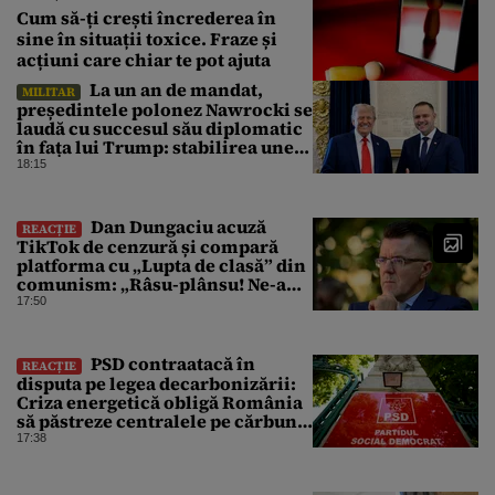
Cum să-ți crești încrederea în
sine în situații toxice. Fraze și
acțiuni care chiar te pot ajuta
La un an de mandat,
MILITAR
președintele polonez Nawrocki se
laudă cu succesul său diplomatic
în fața lui Trump: stabilirea unei
prezențe americane permanente
18:15
Dan Dungaciu acuză
REACȚIE
TikTok de cenzură și compară
platforma cu „Lupta de clasă” din
comunism: „Râsu-plânsu! Ne-am
întors de unde am plecat!”
17:50
PSD contraatacă în
REACȚIE
disputa pe legea decarbonizării:
Criza energetică obligă România
să păstreze centralele pe cărbune.
Bolojan, acuzat de duplicitate
17:38