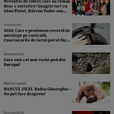
Poveştile de iubire care au rămas
doar o amintire! Imagini tari cu
Gina Pistol, Răzvan Fodor sau
Andra Măruţă şi foştii parteneri
Promotor.ro
2026: Care e presiunea corectă în
anvelope pe caniculă.
Cauciucurile de iarnă pot să facă
explozie la peste 40°C?
Descopera.ro
Care este cel mai vechi pod din
Europa?
Râzi Cu Lacrimi
BANCUL ZILEI. Badea Gheorghe: –
Nu pot face dragoste!
Descopera.ro