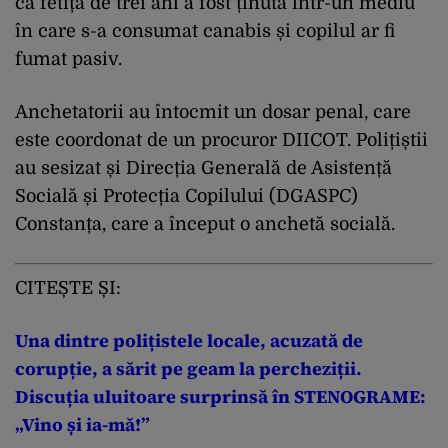
că fetița de trei ani a fost ținută într-un mediu
în care s-a consumat canabis și copilul ar fi
fumat pasiv.
Anchetatorii au întocmit un dosar penal, care
este coordonat de un procuror DIICOT. Polițiștii
au sesizat și Direcția Generală de Asistență
Socială și Protecția Copilului (DGASPC)
Constanța, care a început o anchetă socială.
CITEȘTE ȘI:
Una dintre polițistele locale, acuzată de
corupție, a sărit pe geam la percheziții.
Discuția uluitoare surprinsă în STENOGRAME:
„Vino și ia-mă!”