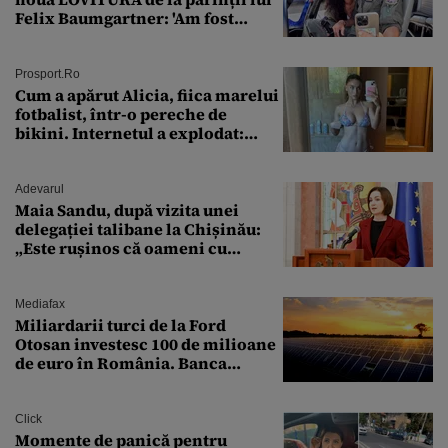
Felix Baumgartner: 'Am fost
ȘTEARSĂ complet din
Prosport.ro
Cum a apărut Alicia, fiica marelui
fotbalist, într-o pereche de
bikini. Internetul a explodat:
„Zeiță superbă!”
Adevarul
Maia Sandu, după vizita unei
delegației talibane la Chișinău:
„Este rușinos că oameni cu
funcții înalte nu se
documentează”
Mediafax
Miliardarii turci de la Ford
Otosan investesc 100 de milioane
de euro în România. Banca
Transilvania le acordă o
finanțare uriașă
Click
Momente de panică pentru