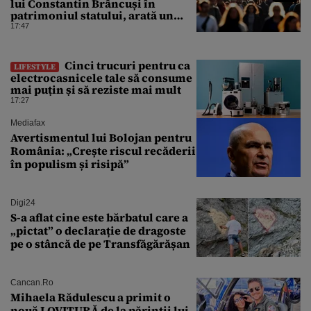
lui Constantin Brâncuși în
patrimoniul statului, arată un
sondaj
17:47
Cinci trucuri pentru ca
LIFESTYLE
electrocasnicele tale să consume
mai puțin și să reziste mai mult
17:27
Mediafax
Avertismentul lui Bolojan pentru
România: „Crește riscul recăderii
în populism și risipă”
Digi24
S-a aflat cine este bărbatul care a
„pictat” o declarație de dragoste
pe o stâncă de pe Transfăgărășan
Cancan.ro
Mihaela Rădulescu a primit o
nouă LOVITURĂ de la părinții lui