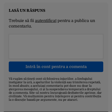
LASĂ UN RĂSPUNS
Trebuie să fii
autentificat
pentru a publica un
comentariu.
Intră în cont pentru a comenta
Vă rugăm să țineți cont că folosirea injuriilor, a limbajului
instigator la ură, a apelurilor la violență sau trimiterea repetată,
în mod abuziv, a aceluiași comentariu pot duce nu doar la
ștergerea mesajului, ci și la suspendarea temporară a dreptului
de a comenta. Site-ul nostru încurajează dezbaterile aprinse, dar
civilizate. Vă mulțumim pentru înțelegere și pentru contribuția
la o discuție bazată pe argumente, nu pe atacuri.