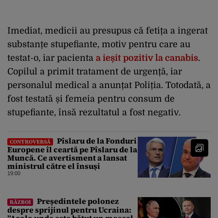
Imediat, medicii au presupus că fetița a ingerat
substanțe stupefiante, motiv pentru care au
testat-o, iar pacienta
a ieșit pozitiv la canabis
.
Copilul a primit tratament de urgență, iar
personalul medical a anunțat Poliția. Totodată, a
fost testată și femeia pentru consum de
stupefiante, însă rezultatul a fost negativ.
Pîslaru de la Fonduri
CONTROVERSĂ
Europene îl ceartă pe Pîslaru de la
Muncă. Ce avertisment a lansat
ministrul către el însuși
19:00
Președintele polonez
RĂZBOI
despre sprijinul pentru Ucraina: