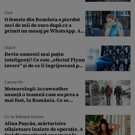
Click
O femeie din România a pierdut
zeci de mii de euro după ce a
primit un mesaj pe WhatsApp. A
crezut că va moșteni 175.000 de
euro din Franța
Digi24
Devin oamenii mai puțin
inteligenți? Ce este „efectul Flynn
invers” și de ce îi îngrijorează pe
cercetători
Cancan.ro
Meteorologii Accuweather
anunță o toamnă cum nu prea a
mai fost, în România. Ce se
întâmplă în septembrie,
octombrie și noiembrie 2026, în
București. Pe ce dată ninge
Ce Se Întâmplă Doctore
Alina Pușcău, mărturisire
sfâșietoare înainte de operație. A
fost diagnosticată cu cancer la