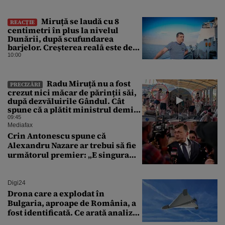
Miruță se laudă cu 8
REACȚIE
centimetri în plus la nivelul
Dunării, după scufundarea
barjelor. Creșterea realā este de
doar 4 centimetri
10:00
Radu Miruță nu a fost
PRECIZĂRI
crezut nici măcar de părinții săi,
după dezvăluirile Gândul. Cât
spune că a plătit ministrul demis
pentru vacanța la 5 stele în Turcia
09:45
Mediafax
Crin Antonescu spune că
Alexandru Nazare ar trebui să fie
următorul premier: „E singura
soluție”
Digi24
Drona care a explodat în
Bulgaria, aproape de România, a
fost identificată. Ce arată analiza
preliminară a epavei