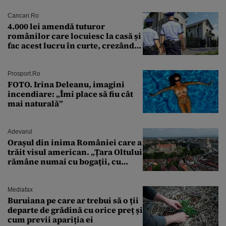
Cancan.ro
4.000 lei amendă tuturor
românilor care locuiesc la casă și
fac acest lucru în curte, crezând
că nu îi vede nimeni
Prosport.ro
FOTO. Irina Deleanu, imagini
incendiare: „Îmi place să fiu cât
mai naturală”
Adevarul
Orașul din inima României care a
trăit visul american. „Țara Oltului
rămâne numai cu bogații, cu
babele, cu moșnegii și cu
sărăntocii”
Mediafax
Buruiana pe care ar trebui să o ții
departe de grădină cu orice preț și
cum previi apariția ei