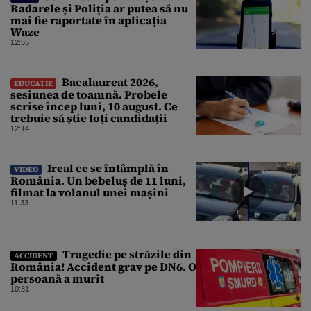
Radarele și Poliția ar putea să nu
mai fie raportate în aplicația
Waze
12:55
Bacalaureat 2026,
EDUCAȚIE
sesiunea de toamnă. Probele
scrise încep luni, 10 august. Ce
trebuie să știe toți candidații
12:14
Ireal ce se întâmplă în
VIDEO
România. Un bebeluș de 11 luni,
filmat la volanul unei mașini
11:33
Tragedie pe străzile din
ACCIDENT
România! Accident grav pe DN6. O
persoană a murit
10:31