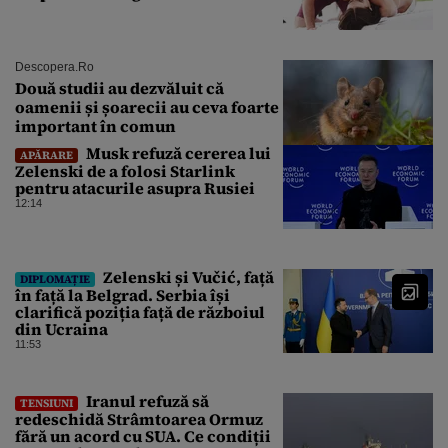
Descopera.ro
Două studii au dezvăluit că
oamenii și șoarecii au ceva foarte
important în comun
Musk refuză cererea lui
APĂRARE
Zelenski de a folosi Starlink
pentru atacurile asupra Rusiei
12:14
Zelenski și Vučić, față
DIPLOMAȚIE
în față la Belgrad. Serbia își
clarifică poziția față de războiul
din Ucraina
11:53
Iranul refuză să
TENSIUNI
redeschidă Strâmtoarea Ormuz
fără un acord cu SUA. Ce condiții