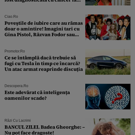
sân în metastază: „Este singurul
tratament care o să mă ajute să
îmi salvez viața”
Ciao.ro
Poveştile de iubire care au rămas
doar o amintire! Imagini tari cu
Gina Pistol, Răzvan Fodor sau
Andra Măruţă şi foştii parteneri
Promotor.ro
Ce se întâmplă dacă trebuie să
fugi cu Tesla în timp ce încarcă?
Un atac armat reaprinde discuția
Descopera.ro
Este adevărat că inteligența
oamenilor scade?
Râzi Cu Lacrimi
BANCUL ZILEI. Badea Gheorghe: –
Nu pot face dragoste!