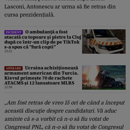
Lasconi, Antonescu ar urma să fie retras din
cursa prezidențială.
O ambulanţă a fost
INCIDENT
atacată cu topoare și pietre la Cluj
după ce într-un clip de pe TikTok
s-a spus că ”fură copii”
13:21
Ucraina achiziționează
APĂRARE
armament american din Turcia.
Kievul primește 70 de rachete
ATACMS și 12 lansatoare MLRS
12:58
„Am fost retras de vreo 15 ori de când a început
această discuţie despre candidaturi. Vă aduc
aminte că s-a vorbit că n-o să fiu votat de
Congresul PNL, că n-o să fiu votat de Congresul