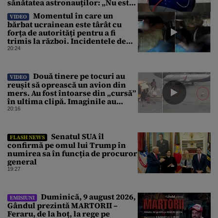
sănătatea astronauților: „Nu este
o știință complicată”
Momentul în care un
VIDEO
bărbat ucrainean este târât cu
forța de autorități pentru a fi
trimis la război. Incidentele de
acest fel sunt tot mai dese
20:24
Două tinere pe tocuri au
VIDEO
reușit să oprească un avion din
mers. Au fost întoarse din „cursă”
în ultima clipă. Imaginile au
devenit virale
20:16
Senatul SUA îl
FLASH NEWS
confirmă pe omul lui Trump în
numirea sa în funcția de procuror
general
19:27
Duminică, 9 august 2026,
EMISIUNI
Gândul prezintă MARTORII –
Feraru, de la hoț, la rege pe