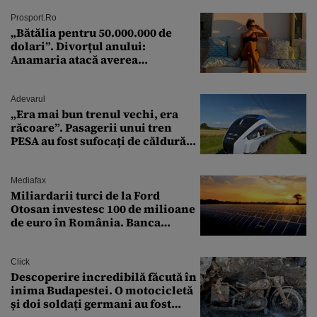
Prosport.ro
„Bătălia pentru 50.000.000 de
dolari”. Divorțul anului:
Anamaria atacă averea
milionarului
Adevarul
„Era mai bun trenul vechi, era
răcoare”. Pasagerii unui tren
PESA au fost sufocați de căldură
pe ruta București-Constanța
Mediafax
Miliardarii turci de la Ford
Otosan investesc 100 de milioane
de euro în România. Banca
Transilvania le acordă o
finanțare uriașă
Click
Descoperire incredibilă făcută în
inima Budapestei. O motocicletă
și doi soldați germani au fost
găsiți în Dunăre