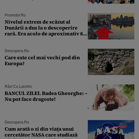
Andra Măruţă şi foştii parteneri
Promotor.ro
Nivelul extrem de scăzut al
Dunării a dus la o descoperire
rară. Era acolo de aproximativ 80
de ani
Descopera.ro
Care este cel mai vechi pod din
Europa?
Râzi Cu Lacrimi
BANCUL ZILEI. Badea Gheorghe: –
Nu pot face dragoste!
Descopera.ro
Cum arată o zi din viața unui
cercetător NASA care studiază