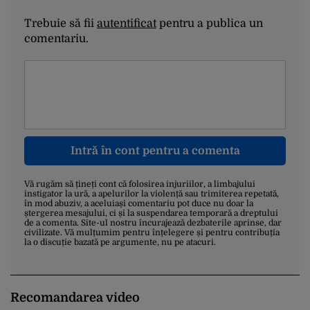
Trebuie să fii
autentificat
pentru a publica un
comentariu.
Intră în cont pentru a comenta
Vă rugăm să țineți cont că folosirea injuriilor, a limbajului
instigator la ură, a apelurilor la violență sau trimiterea repetată,
în mod abuziv, a aceluiași comentariu pot duce nu doar la
ștergerea mesajului, ci și la suspendarea temporară a dreptului
de a comenta. Site-ul nostru încurajează dezbaterile aprinse, dar
civilizate. Vă mulțumim pentru înțelegere și pentru contribuția
la o discuție bazată pe argumente, nu pe atacuri.
Recomandarea video