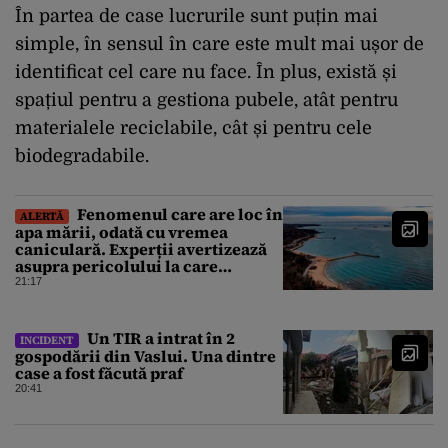
În partea de case lucrurile sunt puțin mai
simple, în sensul în care este mult mai ușor de
identificat cel care nu face. În plus, există și
spațiul pentru a gestiona pubele, atât pentru
materialele reciclabile, cât și pentru cele
biodegradabile.
Fenomenul care are loc în
ALERTĂ
apa mării, odată cu vremea
caniculară. Experții avertizează
asupra pericolului la care
oamenii pot fi expuși
21:17
Un TIR a intrat în 2
INCIDENT
gospodării din Vaslui. Una dintre
case a fost făcută praf
20:41