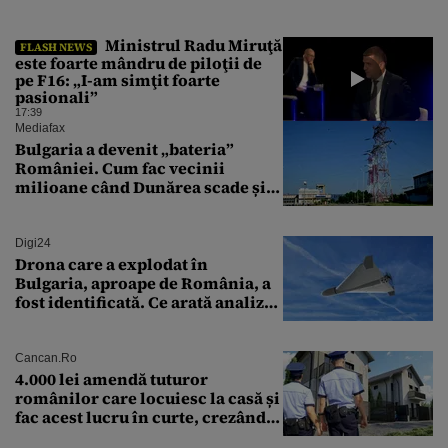
Ministrul Radu Miruţă
FLASH NEWS
este foarte mândru de piloţii de
pe F16: „I-am simţit foarte
pasionali”
17:39
Mediafax
Bulgaria a devenit „bateria”
României. Cum fac vecinii
milioane când Dunărea scade și
Cernavodă produce puțin
Digi24
Drona care a explodat în
Bulgaria, aproape de România, a
fost identificată. Ce arată analiza
preliminară a epavei
Cancan.ro
4.000 lei amendă tuturor
românilor care locuiesc la casă și
fac acest lucru în curte, crezând
că nu îi vede nimeni