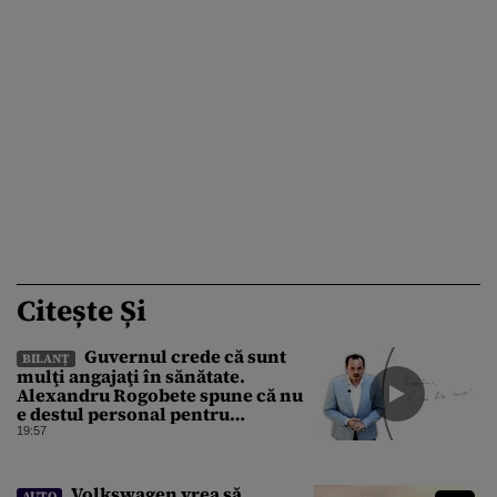
Citește Și
Guvernul crede că sunt
BILANȚ
mulţi angajaţi în sănătate.
Alexandru Rogobete spune că nu
e destul personal pentru
combaterea infecţiilor
19:57
nosocomiale
Volkswagen vrea să
AUTO