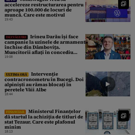
accelereze restructurarea pentru
aproape 100.000 de locuri de
muncă. Care este motivul
19:43
Irineu Darău își face
DEZVĂLUIRI
campanie la uzinele de armament
închise din Dâmbovița.
Muncitorii aflați în concediu
forțat din cauza lipsei comenzilor
19:08
au fost chemați de acasă pentru a
da mâna cu Ministrul Economiei
Intervenție
ULTIMA ORĂ
contracronometru în Bucegi. Doi
alpinişti au rămas blocaţi în
peretele Văii Albe
18:44
Ministerul Finanțelor
FINANCIAR
dă startul la achiziția de titluri de
stat Tezaur. Care este plafonul
minim
18:13