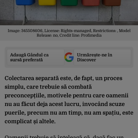
Image: 345508606, License: Rights-managed, Restrictions: , Model
Release: no, Credit line: Profimedia
Adaugă Gândul ca
Urmărește-ne în
sursă preferată
Discover
Colectarea separată este, de fapt, un proces
simplu, care trebuie să combată
preconcepțiile, motivele pentru care oamenii
nu au făcut deja acest lucru, invocând scuze
puerile, precum nu am timp, nu am spațiu, este
complicat și altele.
Oamenii trebuie să înțeleagă că, dacă fac un