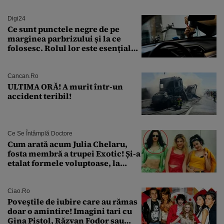
Digi24
Ce sunt punctele negre de pe
marginea parbrizului și la ce
folosesc. Rolul lor este esențial
pentru siguranța mașinii
Cancan.ro
ULTIMA ORĂ! A murit într-un
accident teribil!
Ce Se Întâmplă Doctore
Cum arată acum Julia Chelaru,
fosta membră a trupei Exotic! Și-a
etalat formele voluptoase, la
aproape 50 de ani
Ciao.ro
Poveştile de iubire care au rămas
doar o amintire! Imagini tari cu
Gina Pistol, Răzvan Fodor sau