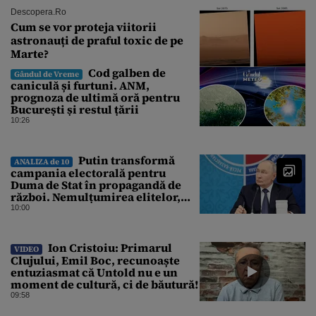
Descopera.ro
Cum se vor proteja viitorii
astronauți de praful toxic de pe
Marte?
Cod galben de
Gândul de Vreme
caniculă și furtuni. ANM,
prognoza de ultimă oră pentru
București și restul țării
10:26
Putin transformă
ANALIZA de 10
campania electorală pentru
Duma de Stat în propagandă de
război. Nemulțumirea elitelor,
tratată cu indiferență la Kremlin
10:00
Ion Cristoiu: Primarul
VIDEO
Clujului, Emil Boc, recunoaște
entuziasmat că Untold nu e un
moment de cultură, ci de băutură!
09:58