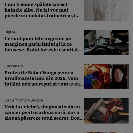
Cum trebuie spălate corect
hainele albe. Nu își vor mai
pierde niciodată strălucirea și
culoarea intensă
Digi24
Ce sunt punctele negre de pe
marginea parbrizului și la ce
folosesc. Rolul lor este esențial
pentru siguranța mașinii
Cancan.ro
Profețiile Babei Vanga pentru
următoarele luni din 2026. Vom
întâlni extratereștri și vom avea
un nou conflict global
Ce Se Întâmplă Doctore
Vedeta celebră, diagnosticată cu
cancer pentru a doua oară, dar a
ales să păstreze totul secret. Boala
a fost descoperită la un control de
rutină