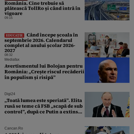
România. Cine trebuie să
plătească TollRo și când intră în
vigoare
09:15
Când începe școala în
EDUCAȚIE
septembrie 2026. Calendarul
complet al anului școlar 2026-
2027
08:32
Mediafax
Avertismentul lui Bolojan pentru
România: „Crește riscul recăderii
în populism și risipă”
Digi24
„Toată lumea este speriată”. Elita
rusă se teme că FSB „scapă de sub
control”, după ce Putin a extins
puterea serviciului
Cancan.ro