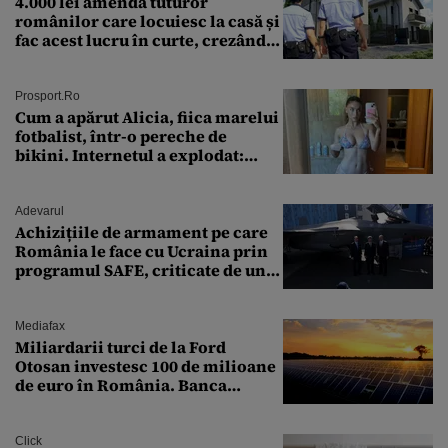
4.000 lei amendă tuturor
românilor care locuiesc la casă și
fac acest lucru în curte, crezând
că nu îi vede nimeni
Prosport.ro
Cum a apărut Alicia, fiica marelui
fotbalist, într-o pereche de
bikini. Internetul a explodat:
„Zeiță superbă!”
Adevarul
Achizițiile de armament pe care
România le face cu Ucraina prin
programul SAFE, criticate de un
expert în securitate: „Nu știm ce
arme ne trebuie”
Mediafax
Miliardarii turci de la Ford
Otosan investesc 100 de milioane
de euro în România. Banca
Transilvania le acordă o
finanțare uriașă
Click