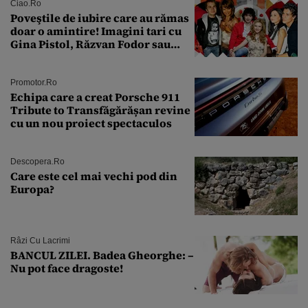
Ciao.ro
Poveştile de iubire care au rămas
doar o amintire! Imagini tari cu
Gina Pistol, Răzvan Fodor sau
Andra Măruţă şi foştii parteneri
Promotor.ro
Echipa care a creat Porsche 911
Tribute to Transfăgărășan revine
cu un nou proiect spectaculos
Descopera.ro
Care este cel mai vechi pod din
Europa?
Râzi Cu Lacrimi
BANCUL ZILEI. Badea Gheorghe: –
Nu pot face dragoste!