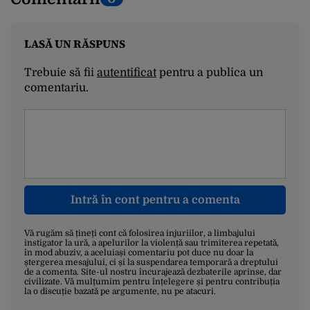
LASĂ UN RĂSPUNS
Trebuie să fii
autentificat
pentru a publica un
comentariu.
Intră în cont pentru a comenta
Vă rugăm să țineți cont că folosirea injuriilor, a limbajului
instigator la ură, a apelurilor la violență sau trimiterea repetată,
în mod abuziv, a aceluiași comentariu pot duce nu doar la
ștergerea mesajului, ci și la suspendarea temporară a dreptului
de a comenta. Site-ul nostru încurajează dezbaterile aprinse, dar
civilizate. Vă mulțumim pentru înțelegere și pentru contribuția
la o discuție bazată pe argumente, nu pe atacuri.