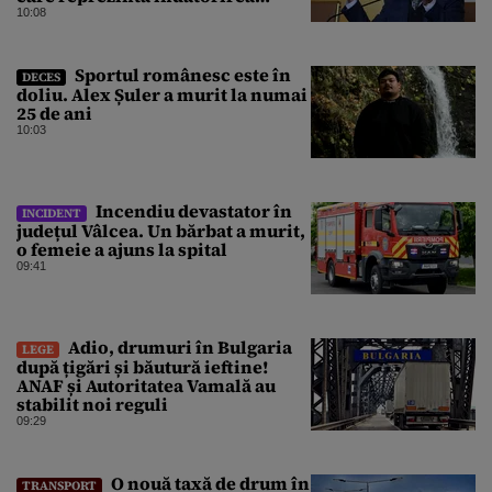
angajaților din minister?”
10:08
Sportul românesc este în
DECES
doliu. Alex Șuler a murit la numai
25 de ani
10:03
Incendiu devastator în
INCIDENT
județul Vâlcea. Un bărbat a murit,
o femeie a ajuns la spital
09:41
Adio, drumuri în Bulgaria
LEGE
după țigări și băutură ieftine!
ANAF și Autoritatea Vamală au
stabilit noi reguli
09:29
O nouă taxă de drum în
TRANSPORT