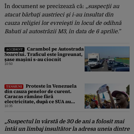
În document se precizează că: „
suspecţii au
atacat bărbaţi austrieci şi i-au insultat din
cauza religiei lor evreieşti în locul de odihnă
Babati al autostrăzii M3, în data de 6 aprilie.”
Carambol pe Autostrada
ACCIDENT
Soarelui. Traficul este îngreunat,
șase mașini s-au ciocnit
10:50
Proteste în Venezuela
TENSIUNI
din cauza penelor de curent.
Caracas rămâne fără
electricitate, după ce SUA au
promis modernizarea rețelei
10:35
„Suspectul în vârstă de 30 de ani a folosit mai
întâi un limbaj insultător la adresa uneia dintre