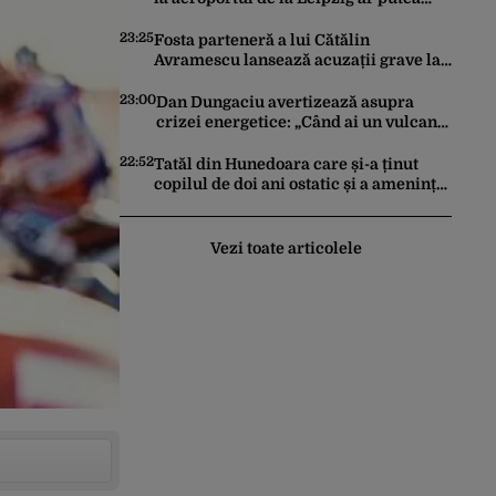
constitui un act de escaladare a
tensiunilor NATO-Rusia
23:25
Fosta parteneră a lui Cătălin
Avramescu lansează acuzații grave la
adresa acestuia și explică de ce a
sesizat DIICOT: „Făcea baie complet
23:00
Dan Dungaciu avertizează asupra
dezbrăcat cu copiii”. Fostul consilier
crizei energetice: „Când ai un vulcan
prezidențial respinge acuzațiile
deasupra, nu stai să găsești soluții cu
leucoplast”
22:52
Tatăl din Hunedoara care și-a ținut
copilul de doi ani ostatic și a amenințat
că îl ucide a fost reținut pentru 24 de
ore
Vezi toate articolele