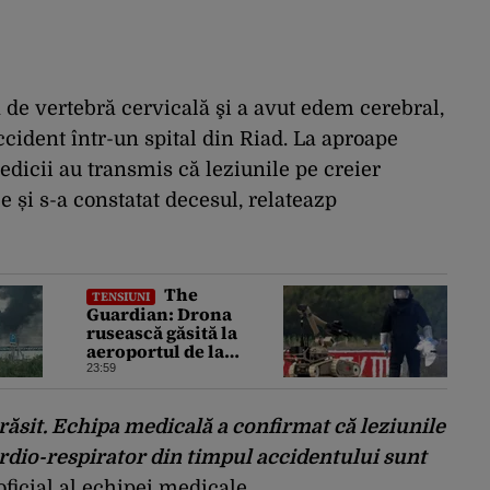
ră de vertebră cervicală şi a avut edem cerebral,
ccident într-un spital din Riad. La aproape
dicii au transmis că leziunile pe creier
le și s-a constatat decesul, relateazp
The
TENSIUNI
Guardian: Drona
rusească găsită la
aeroportul de la
Leipzig ar putea
23:59
constitui un act de
escaladare a
tensiunilor NATO-
ărăsit. Echipa medicală a confirmat că leziunile
Rusia
rdio-respirator din timpul accidentului sunt
oficial al echipei medicale.