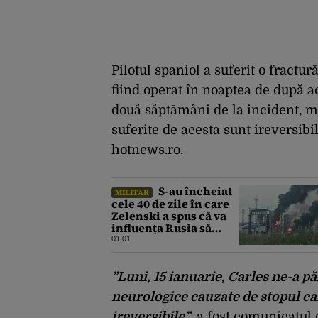
Pilotul spaniol a suferit o fractu
fiind operat în noaptea de după a
două săptămâni de la incident, me
suferite de acesta sunt ireversibi
hotnews.ro.
S-au încheiat
MILITAR
cele 40 de zile în care
Zelenski a spus că va
influența Rusia să
ceară pace. Ce
01:01
rezultate a adus
operațiunea Kievului
”Luni, 15 ianuarie, Carles ne-a p
neurologice cauzate de stopul ca
ireversibile”
, a fost comunicatul 