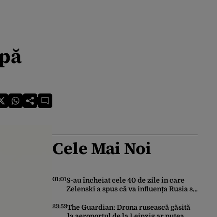
upă
Cele Mai Noi
01:01
S-au încheiat cele 40 de zile în care
Zelenski a spus că va influența Rusia să
ceară pace. Ce rezultate a adus
operațiunea Kievului
23:59
The Guardian: Drona rusească găsită
la aeroportul de la Leipzig ar putea