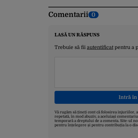
Comentarii
0
LASĂ UN RĂSPUNS
Trebuie să fii
autentificat
pentru a 
Intră î
Vă rugăm să țineți cont că folosirea injuriilor, 
repetată, în mod abuziv, a aceluiași comentariu
temporară a dreptului de a comenta. Site-ul no
pentru înțelegere și pentru contribuția la o di