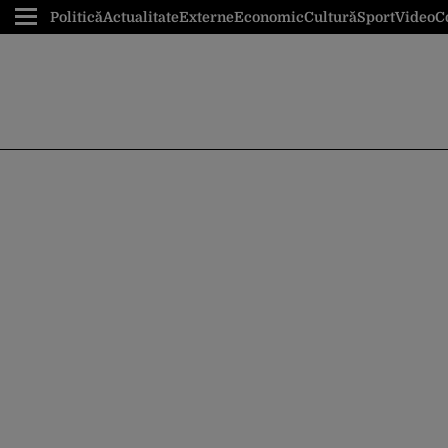
Politică
Actualitate
Externe
Economic
Cultură
Sport
Video
C