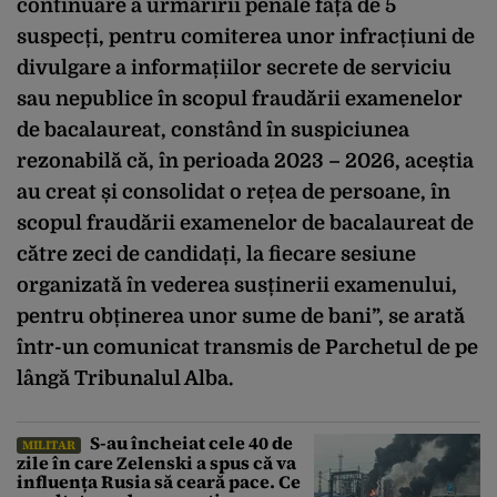
continuare a urmăririi penale față de 5
suspecți, pentru comiterea unor infracțiuni de
divulgare a informațiilor secrete de serviciu
sau nepublice în scopul fraudării examenelor
de
bacalaureat
, constând în suspiciunea
rezonabilă că, în perioada 2023 – 2026, aceștia
au creat și consolidat o rețea de persoane, în
scopul fraudării examenelor de bacalaureat de
către zeci de candidați, la fiecare sesiune
organizată în vederea susținerii examenului,
pentru obținerea unor sume de bani”, se arată
într-un comunicat transmis de Parchetul de pe
lângă Tribunalul Alba.
S-au încheiat cele 40 de
MILITAR
zile în care Zelenski a spus că va
influența Rusia să ceară pace. Ce