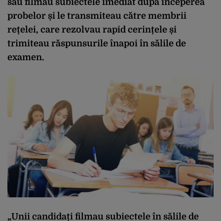
sau filmau subiectele imediat după începerea
probelor și le transmiteau către membrii
rețelei, care rezolvau rapid cerințele și
trimiteau răspunsurile înapoi în sălile de
examen.
„Unii candidați filmau
subiectele în sălile de