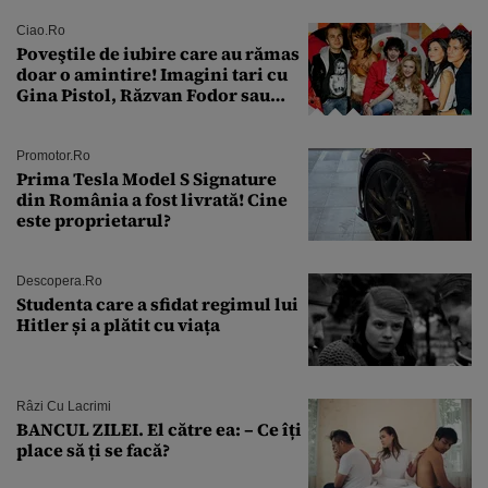
suspendare. Ce acuzații i se aduc
Ciao.ro
Poveştile de iubire care au rămas
doar o amintire! Imagini tari cu
Gina Pistol, Răzvan Fodor sau
Andra Măruţă şi foştii parteneri
Promotor.ro
Prima Tesla Model S Signature
din România a fost livrată! Cine
este proprietarul?
Descopera.ro
Studenta care a sfidat regimul lui
Hitler și a plătit cu viața
Râzi Cu Lacrimi
BANCUL ZILEI. El către ea: – Ce îți
place să ți se facă?