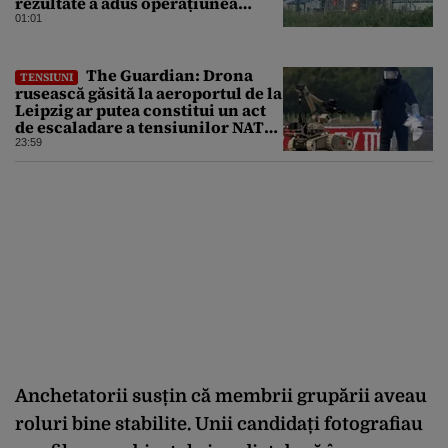
rezultate a adus operațiunea
Kievului
01:01
The Guardian: Drona
TENSIUNI
rusească găsită la aeroportul de la
Leipzig ar putea constitui un act
de escaladare a tensiunilor NATO-
Rusia
23:59
Anchetatorii susțin că membrii grupării aveau
roluri bine stabilite. Unii candidați fotografiau