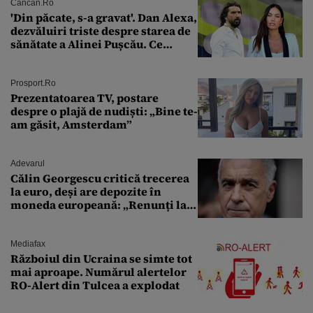
Cancan.ro
'Din păcate, s-a gravat'. Dan Alexa,
dezvăluiri triste despre starea de
sănătate a Alinei Pușcău. Ce
discuție au avut cu două zile în
urmă
Prosport.ro
Prezentatoarea TV, postare
despre o plajă de nudiști: „Bine te-
am găsit, Amsterdam”
Adevarul
Călin Georgescu critică trecerea
la euro, deși are depozite în
moneda europeană: „Renunți la
leu, renunți la suveranitate”
Mediafax
Războiul din Ucraina se simte tot
mai aproape. Numărul alertelor
RO-Alert din Tulcea a explodat