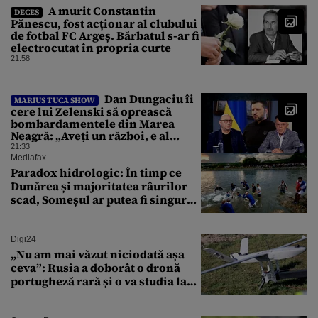
A murit Constantin
DECES
Pănescu, fost acționar al clubului
de fotbal FC Argeș. Bărbatul s-ar fi
electrocutat în propria curte
21:58
Dan Dungaciu îi
MARIUS TUCĂ SHOW
cere lui Zelenski să oprească
bombardamentele din Marea
Neagră: „Aveți un război, e al
vostru, dar lăsați restul să
21:33
circule”
Mediafax
Paradox hidrologic: În timp ce
Dunărea și majoritatea râurilor
scad, Someșul ar putea fi singurul
mare râu cu debite în creștere
Digi24
„Nu am mai văzut niciodată așa
ceva”: Rusia a doborât o dronă
portugheză rară și o va studia la
un institut de cercetare