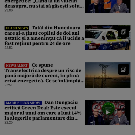
energetice: „Când ai un vulcan
deasupra, nu stai să găsești soluții
cu leucoplast”
23:00
Tatăl din Hunedoara
FLASH NEWS
care și-a ținut copilul de doi ani
ostatic și a amenințat că îl ucide a
fost reținut pentru 24 de ore
22:52
Ce spune
NEWS ALERT
Transelectrica despre un risc de
pană majoră de curent, în plină
criză energetică. Ce se întâmplă
cu Sistemul Electroenergetic
22:51
Național
Dan Dungaciu
MARIUS TUCĂ SHOW
critică Green Deal: Este eșecul
major al unui om care a luat 14%
la alegerile parlamentare din
Olanda
22:25