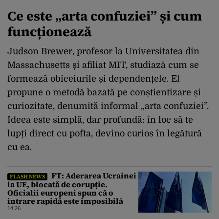
Ce este „arta confuziei” și cum
funcționează
Judson Brewer, profesor la Universitatea din
Massachusetts și afiliat MIT, studiază cum se
formează obiceiurile și dependențele. El
propune o metodă bazată pe conștientizare și
curiozitate, denumită informal „arta confuziei”.
Ideea este simplă, dar profundă: în loc să te
lupți direct cu pofta, devino curios în legătură
cu ea.
FT: Aderarea Ucrainei
FLASH NEWS
la UE, blocată de corupție.
Oficialii europeni spun că o
intrare rapidă este imposibilă
14:26