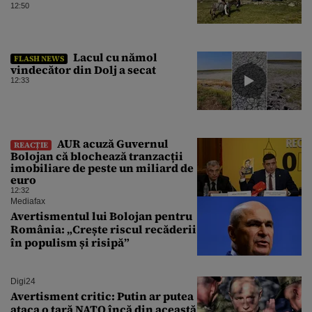
12:50
Lacul cu nămol
FLASH NEWS
vindecător din Dolj a secat
12:33
AUR acuză Guvernul
REACȚIE
Bolojan că blochează tranzacții
imobiliare de peste un miliard de
euro
12:32
Mediafax
Avertismentul lui Bolojan pentru
România: „Crește riscul recăderii
în populism și risipă”
Digi24
Avertisment critic: Putin ar putea
ataca o țară NATO încă din această