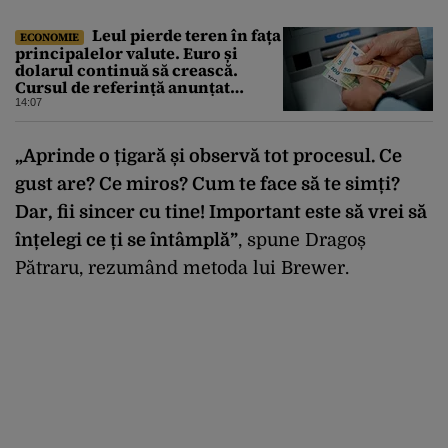
Leul pierde teren în fața
ECONOMIE
principalelor valute. Euro și
dolarul continuă să crească.
Cursul de referință anunțat
pentru vineri de BNR
14:07
„Aprinde o țigară și observă tot procesul. Ce
gust are? Ce miros? Cum te face să te simți?
Dar, fii sincer cu tine! Important este să vrei să
înțelegi ce ți se întâmplă”
, spune Dragoș
Pătraru, rezumând metoda lui Brewer.