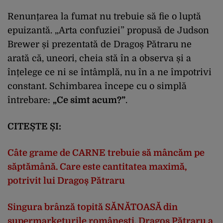
Renunțarea la fumat nu trebuie să fie o luptă
epuizantă. „Arta confuziei” propusă de Judson
Brewer și prezentată de Dragoș Pătraru ne
arată că, uneori, cheia stă în a observa și a
înțelege ce ni se întâmplă, nu în a ne împotrivi
constant. Schimbarea începe cu o simplă
întrebare:
„Ce simt acum?”
.
CITEȘTE ȘI:
Câte grame de CARNE trebuie să mâncăm pe
săptămână. Care este cantitatea maximă,
potrivit lui Dragoș Pătraru
Singura brânză topită SĂNĂTOASĂ din
supermarketurile românești. Dragoș Pătraru a