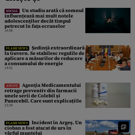
Un studiu arată că somnul
SOCIAL
influențează mai mult notele
adolescenților decât timpul
petrecut în fața ecranelor
14:06
Şedinţă extraordinară
FLASH NEWS
la Guvern. Se stabilesc regulile de
aplicare a măsurilor de reducere
a consumului de energie
14:01
Agenţia Medicamentului
ANUNȚ
retrage preventiv din farmacii
unele serii de Colebil și
Panzcebil. Care sunt explicațiile
13:34
Incident în Argeș. Un
FLASH NEWS
cioban a fost atacat de urs în
vârful muntelui