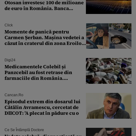
Otosan investesc 100 de milioane
de euro în România. Banca
Transilvania le acordă o
finanțare uriașă
Click
Momente de panică pentru
Carmen Șerban. Mașina vedetei a
căzut în craterul din zona Eroilor:
„M-am speriat foarte tare”
Digi24
Medicamentele Colebil și
Panzcebil au fost retrase din
farmaciile din România.
Explicația dată de Agenția
Națională a Medicamentului
Cancan.ro
Episodul extrem din dosarul lui
Cătălin Avramescu, cercetat de
DIICOT: 'A plecat în pădure cu o
Ce Se Întâmplă Doctore