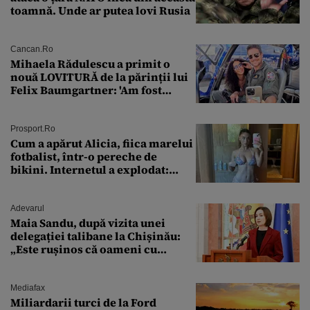
toamnă. Unde ar putea lovi Rusia
Cancan.ro
Mihaela Rădulescu a primit o
nouă LOVITURĂ de la părinții lui
Felix Baumgartner: 'Am fost
ȘTEARSĂ complet din
Prosport.ro
Cum a apărut Alicia, fiica marelui
fotbalist, într-o pereche de
bikini. Internetul a explodat:
„Zeiță superbă!”
Adevarul
Maia Sandu, după vizita unei
delegației talibane la Chișinău:
„Este rușinos că oameni cu
funcții înalte nu se
documentează”
Mediafax
Miliardarii turci de la Ford