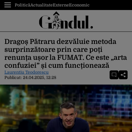
Politică
Actualitate
Externe
Economic
Dragoș Pătraru dezvăluie metoda
surprinzătoare prin care poți
renunța ușor la FUMAT. Ce este „arta
confuziei” și cum funcționează
Laurentiu Teodorescu
Publicat:
24.04.2025, 12:28