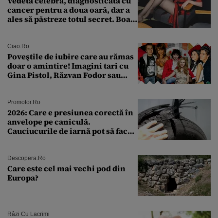
Vedeta celebră, diagnosticată cu
cancer pentru a doua oară, dar a
ales să păstreze totul secret. Boala
a fost descoperită la un control de
rutină
Ciao.ro
Poveştile de iubire care au rămas
doar o amintire! Imagini tari cu
Gina Pistol, Răzvan Fodor sau
Andra Măruţă şi foştii parteneri
Promotor.ro
2026: Care e presiunea corectă în
anvelope pe caniculă.
Cauciucurile de iarnă pot să facă
explozie la peste 40°C?
Descopera.ro
Care este cel mai vechi pod din
Europa?
Râzi Cu Lacrimi