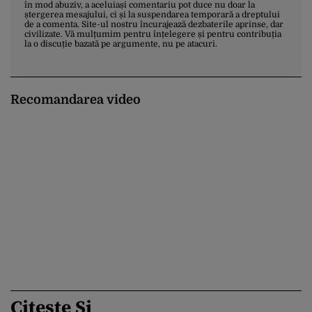
în mod abuziv, a aceluiași comentariu pot duce nu doar la
ștergerea mesajului, ci și la suspendarea temporară a dreptului
de a comenta. Site-ul nostru încurajează dezbaterile aprinse, dar
civilizate. Vă mulțumim pentru înțelegere și pentru contribuția
la o discuție bazată pe argumente, nu pe atacuri.
Recomandarea video
Citește Și