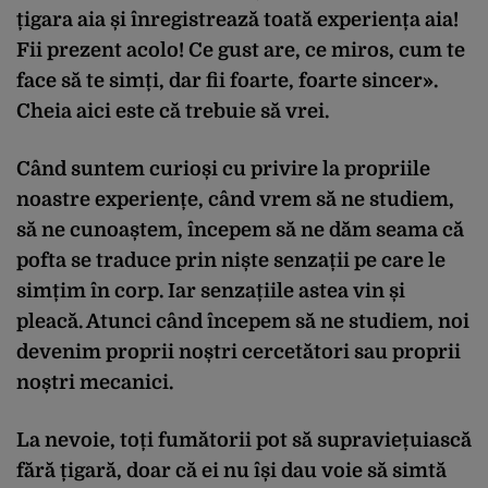
țigara aia și înregistrează toată experiența aia!
Fii prezent acolo! Ce gust are, ce miros, cum te
face să te simți, dar fii foarte, foarte sincer».
Cheia aici este că trebuie să vrei.
Când suntem curioși cu privire la propriile
noastre experiențe, când vrem să ne studiem,
să ne cunoaștem, începem să ne dăm seama că
pofta se traduce prin niște senzații pe care le
simțim în corp. Iar senzațiile astea vin și
pleacă. Atunci când începem să ne studiem, noi
devenim proprii noștri cercetători sau proprii
noștri mecanici.
La nevoie, toți fumătorii pot să supraviețuiască
fără țigară, doar că ei nu își dau voie să simtă