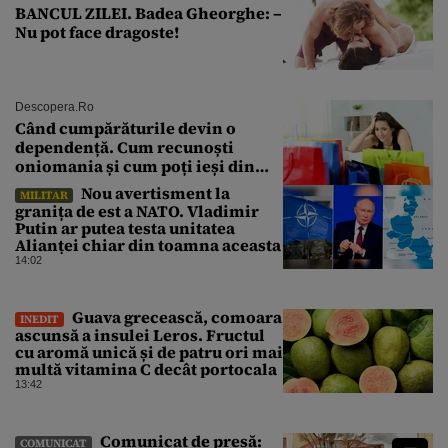
BANCUL ZILEI. Badea Gheorghe: –
Nu pot face dragoste!
Descopera.ro
Când cumpărăturile devin o
dependență. Cum recunoști
oniomania și cum poți ieși din
acest cerc
Nou avertisment la
MILITAR
granița de est a NATO. Vladimir
Putin ar putea testa unitatea
Alianței chiar din toamna aceasta
14:02
Guava grecească, comoara
INEDIT
ascunsă a insulei Leros. Fructul
cu aromă unică și de patru ori mai
multă vitamina C decât portocala
13:42
Comunicat de presă:
COMUNICAT