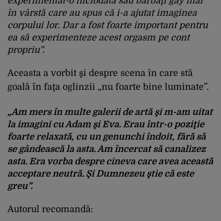
experimentat
-o
niciodată
sau
bărbaţi
gay
mai
în
vârst
ă
care au
spus
că
i
-a
ajutat
imaginea
corpului
lor. Dar a
fost
foarte
important
pentru
ea
să
experimenteze
acest
orgasm
pe
cont
propriu
”.
Aceasta
a
vorbit
şi
despre
scena
în
care
st
ă
goală
în
fa
ţa
oglinzii
„nu
foarte
bine luminate”.
„Am
mers
în
multe
galerii
de
art
ă
şi
m-am
uitat
la
imagini
cu Adam
şi
Eva.
Erau
într
-o
pozi
ţie
foarte
relaxată
, cu un
genunchi
îndoit
,
f
ără
să
se
g
ândeasc
ă
la
asta
. Am
încercat
s
ă
canalizez
asta
. Era
vorba
despre
cineva
care
avea
această
acceptare
neutră
.
Şi
Dumnezeu
ştie
că
este
greu
”.
Autorul recomandă: