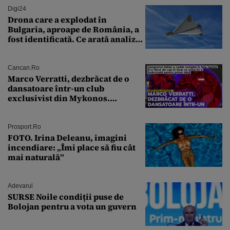
Digi24
Drona care a explodat în
Bulgaria, aproape de România, a
fost identificată. Ce arată analiza
preliminară a epavei
Cancan.ro
Marco Verratti, dezbrăcat de o
dansatoare într-un club
exclusivist din Mykonos.
Campionul italian a cedat
complet în fața ispitei!
Prosport.ro
FOTO. Irina Deleanu, imagini
incendiare: „Îmi place să fiu cât
mai naturală”
Adevarul
SURSE Noile condiții puse de
Bolojan pentru a vota un guvern