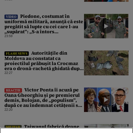
Piedone, costumat în
VIDEO
uniformă militară, anunță că este
pregătit să lupte cu cei care l-au
„supărat”: „S-a întors
boomerangul”
23:59
Autoritățile din
FLASH NEWS
Moldova au constatat ca
proiectilul prăbușit la Crocmaz
era o dronă-rachetă ghidată după
finalizarea primei investigații
22:27
Victor Ponta îi acuză pe
REACȚIE
Oana Gheorghiu și pe premierul
demis, Bolojan, de „populism”,
după ce au îndemnat cetățenii să
reducă consumul energetic
22:20
⁠Taiwanul fabrică drone
MILITAR
după modelul ucrainean pentru a