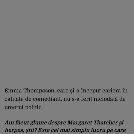
Emma
Thomposon
, care
şi
-a
început
cariera
în
calitate
de
comediant
, nu s-a
ferit
niciodat
ă
de
umorul
politic.
Am
făcut
glume
despre
Margaret Thatcher
şi
herpes,
ştii
? Este
cel
mai
simplu
lucru
pe
care