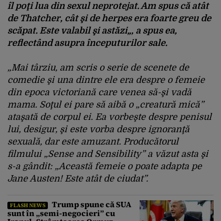
îl
po
ţi
lua
din
sexul
neprotejat
. Am
spus
că
at
ât
de Thatcher,
cât
şi
de herpes era
foarte
greu
de
scăpat
. Este
valabil
şi
astăzi
„, a
spus
ea
,
reflect
ând
asupra
începuturilor
sale.
„Mai
t
ârziu
, am
scris
o
serie
de
scenete
de
comedie
şi
una
dintre
ele
era
despre
o
femeie
din
epoca
victoriană
care
venea
să-şi
vadă
mama.
Soţul
ei
pare
să
aibă
o
„
creatur
ă
mică
”
ataşată
de
corpul
ei
.
Ea
vorbeşte
despre
penisul
lui
,
desigur
,
şi
este
vorba
despre
ignoranţă
sexuală
,
dar
este
amuzant
.
Producătorul
filmului
„Sense and Sensibility” a
v
ăzut
asta
şi
s-a
g
ândit
:
„
Aceast
ă
femeie
o
poate
adapta
pe
Jane Austen! Este
at
ât
de
ciudat
”.
Trump spune că SUA
FLASH NEWS
sunt în „semi-negocieri” cu