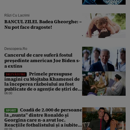
Râzi Cu Lacrimi
BANCUL ZILEI. Badea Gheorghe: –
Nu pot face dragoste!
Descopera.ro
Cancerul de care suferă fostul
președinte american Joe Biden s-
a extins
Primele presupuse
DEZVĂLUIRI
imagini cu Mojtaba Khamenei de
la începerea războiului au fost
publicate de o agenție de știri de
stat din Iran
06:00
Coadă de 2.000 de persoane
SPORT
la „nunta” dintre Ronaldo și
Georgina care n-a avut loc.
Reacțiile fotbalistului și a iubitei
sale pe social media
00:26