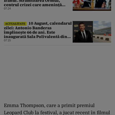
Iranul. Strâmtoarea Ormuz,
centrul crizei care amenință
piața mondială a petrolului
07:24
10 August, calendarul
ACTUALITATE
zilei: Antonio Banderas
împlinește 66 de ani. Este
inaugurată Sala Polivalentă din
București
07:15
Emma Thompson, care a
primit
premiul
Leopard Club la festival, a
jucat
recent
în
filmul