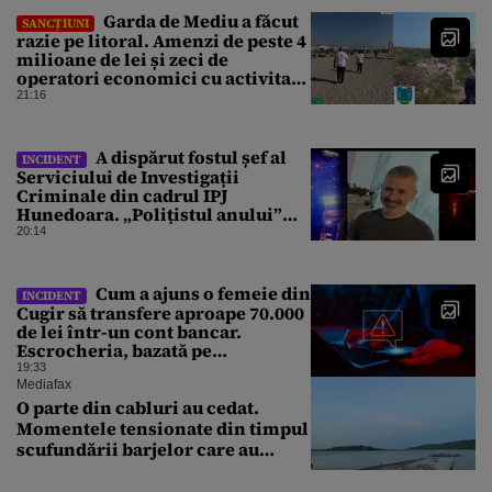
Garda de Mediu a făcut
SANCȚIUNI
razie pe litoral. Amenzi de peste 4
milioane de lei și zeci de
operatori economici cu activitate
suspendată
21:16
A dispărut fostul șef al
INCIDENT
Serviciului de Investigații
Criminale din cadrul IPJ
Hunedoara. „Polițistul anului”
este de negăsit de 2 zile
20:14
Cum a ajuns o femeie din
INCIDENT
Cugir să transfere aproape 70.000
de lei într-un cont bancar.
Escrocheria, bazată pe
Inteligența Artificială
19:33
Mediafax
O parte din cabluri au cedat.
Momentele tensionate din timpul
scufundării barjelor care au
salvat Reactorul 2 de la
Cernavodă