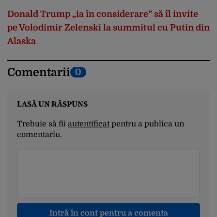
Donald Trump
„
ia
în
considerare
”
s
ă
îl
invite
pe
Volodimir
Zelenski
la
summitul
cu Putin din
Alaska
Comentarii
0
LASĂ UN RĂSPUNS
Trebuie să fii
autentificat
pentru a publica un
comentariu.
Intră în cont pentru a comenta