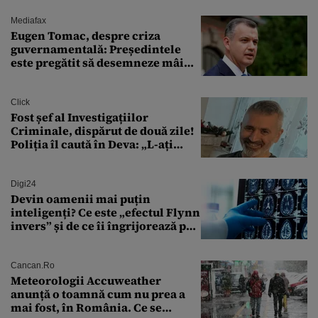
Mediafax
Eugen Tomac, despre criza
guvernamentală: Președintele
este pregătit să desemneze mâine
un candidat
Click
Fost șef al Investigațiilor
Criminale, dispărut de două zile!
Poliția îl caută în Deva: „L-ați
văzut?”
Digi24
Devin oamenii mai puțin
inteligenți? Ce este „efectul Flynn
invers” și de ce îi îngrijorează pe
cercetători
Cancan.ro
Meteorologii Accuweather
anunță o toamnă cum nu prea a
mai fost, în România. Ce se