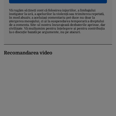
Vă rugăm să țineți cont că folosirea injuriilor, a limbajului
instigator la ură, a apelurilor la violență sau trimiterea repetată,
în mod abuziv, a aceluiași comentariu pot duce nu doar la
ștergerea mesajului, ci și la suspendarea temporară a dreptului
de a comenta. Site-ul nostru încurajează dezbaterile aprinse, dar
civilizate. Vă mulțumim pentru înțelegere și pentru contribuția
la o discuție bazată pe argumente, nu pe atacuri.
Recomandarea video