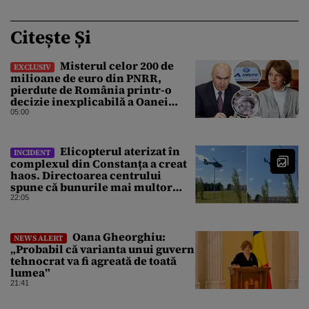
Citește Și
Misterul celor 200 de
EXCLUSIV
milioane de euro din PNRR,
pierdute de România printr-o
decizie inexplicabilă a Oanei
Gheorghiu. Ultima hotărâre de
05:00
guvern ar încerca să repare
greșeala vicepremierului
Elicopterul aterizat în
INCIDENT
complexul din Constanța a creat
haos. Directoarea centrului
spune că bunurile mai multor
clienți ar fi dispărut
22:05
Oana Gheorghiu:
NEWS ALERT
„Probabil că varianta unui guvern
tehnocrat va fi agreată de toată
lumea”
21:41