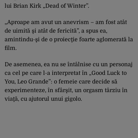
lui
Brian Kirk
„Dead of Winter”.
„
Aproape
am
avut
un
anevrism
– am
fost
at
ât
de
uimit
ă
şi
at
ât
de
fericit
ă
”, a
spus
ea
,
amintindu-şi
de o
proiecţie
foarte
aglomerată
la
film.
De
asemenea
,
ea
nu se
întâlnise
cu un
personaj
ca
cel
pe
care l-a
interpretat
în
„Good Luck to
You, Leo Grande”: o
femeie
care decide
s
ă
experimenteze,
în
sfâr
şit,
un orgasm
t
ârziu
în
via
ţă
, cu
ajutorul
unui
gigolo.