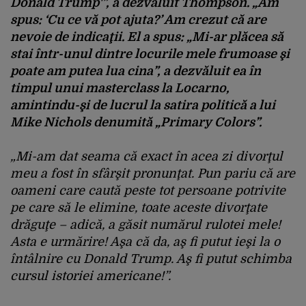
Donald Trump'”, a
dezvăluit
Thompson.
„Am
spus
: ‘Cu
ce
v
ă
pot
ajuta
?’ Am
crezut
că
are
nevoie
de
indicaţii
. El a
spus
:
„Mi-
ar
pl
ăcea
să
stai
într-unul
dintre
locurile
mele
frumoase
şi
poate
am
putea
lua
cina
”, a
dezvăluit
ea
în
timpul
unui
masterclass la Locarno,
amintindu-
şi
de
lucrul
la
satira
politică
a
lui
Mike Nichols
denumit
ă
„Primary
Colors
”.
„Mi-am
dat
seama
c
ă
exact
în
acea
zi
divor
ţul
meu a
fost
în
sfâr
şit
pronunţat
. Pun
pariu
că
are
oameni
care
caută
peste
tot
persoane
potrivite
pe
care
să
le
elimine
,
toate
aceste
divorţate
drăguţe
–
adică
, a
găsit
numărul
rulotei
mele!
Asta
e
urmărire
!
Aşa
că
da,
aş
fi
putut
ieşi
la o
întâlnire
cu Donald Trump.
A
ş
fi
putut
schimba
cursul
istoriei
americane
!”.