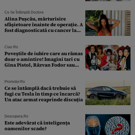
întâmplă în septembrie,
octombrie și noiembrie 2026, în
București. Pe ce dată ninge
Ce Se Întâmplă Doctore
Alina Pușcău, mărturisire
sfâșietoare înainte de operație. A
fost diagnosticată cu cancer la
sân în metastază: „Este singurul
tratament care o să mă ajute să
îmi salvez viața”
Ciao.ro
Poveştile de iubire care au rămas
doar o amintire! Imagini tari cu
Gina Pistol, Răzvan Fodor sau
Andra Măruţă şi foştii parteneri
Promotor.ro
Ce se întâmplă dacă trebuie să
fugi cu Tesla în timp ce încarcă?
Un atac armat reaprinde discuția
Descopera.ro
Este adevărat că inteligența
oamenilor scade?