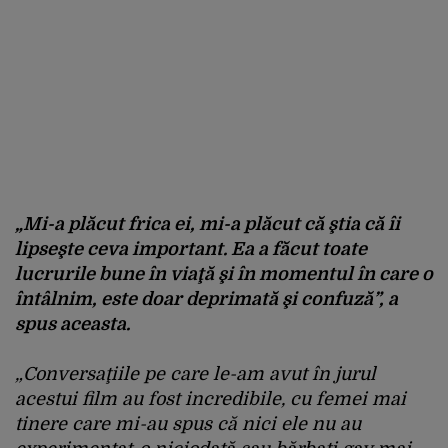
„Mi-a
pl
ăcut
frica
ei
, mi-a
plăcut
că
ştia
că
îi
lipse
şte
ceva
important.
Ea
a
făcut
toate
lucrurile
bune
în
via
ţă
şi
în
momentul
în
care o
întâlnim
,
este
doar
deprimat
ă
şi
confuză
”, a
spus
aceasta.
„
Conversa
ţiile
pe
care le-am
avut
în
jurul
acestui
film au
fost
incredibile
, cu
femei
mai
tinere
care mi-au
spus
c
ă
nici
ele
nu au