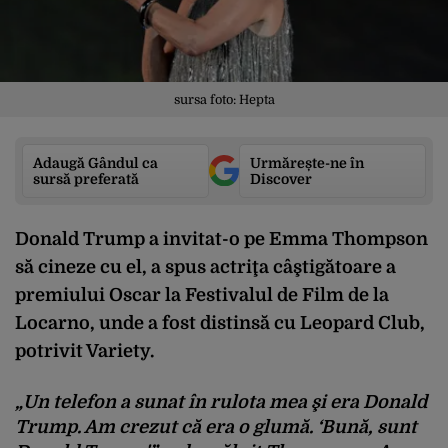
sursa foto: Hepta
Adaugă Gândul ca
Urmărește-ne în
sursă preferată
Discover
Donald Trump a
invitat
-o
pe
Emma Thompson
s
ă
cineze
cu
el
, a
spus
actri
ţa
c
â
ştigătoare
a
premiului
Oscar la
Festivalul
de Film de la
Locarno,
unde
a
fost
distinsă
cu Leopard Club,
potrivit
Variety.
„Un
telefon
a
sunat
în
rulota
mea
şi
era Donald
Trump. Am
crezut
că
era o
glumă
. ‘
Bună
, sunt