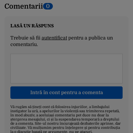
Comentarii
0
LASĂ UN RĂSPUNS
Trebuie să fii
autentificat
pentru a publica un
comentariu.
Intră în cont pentru a comenta
Vă rugăm să țineți cont că folosirea injuriilor, a limbajului
instigator la ură, a apelurilor la violență sau trimiterea repetată,
în mod abuziv, a aceluiași comentariu pot duce nu doar la
ștergerea mesajului, ci și la suspendarea temporară a dreptului
de a comenta. Site-ul nostru încurajează dezbaterile aprinse, dar
civilizate. Vă mulțumim pentru înțelegere și pentru contribuția
la o discuție bazată pe argumente, nu pe atacuri.