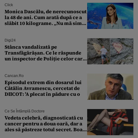
Click
Monica Dascălu, de nerecunoscut
la 48 de ani. Cum arată după ce a
slăbit 10 kilograme. „Nu mă simt
bine în această perioadă”
Digi24
Stânca vandalizată pe
Transfăgărășan. Ce le răspunde
un inspector de Poliție celor care
întreabă: „Dar ce a făcut?”
Cancan.ro
Episodul extrem din dosarul lui
Cătălin Avramescu, cercetat de
DIICOT: 'A plecat în pădure cu o
Ce Se Întâmplă Doctore
Vedeta celebră, diagnosticată cu
cancer pentru a doua oară, dar a
ales să păstreze totul secret. Boala
a fost descoperită la un control de