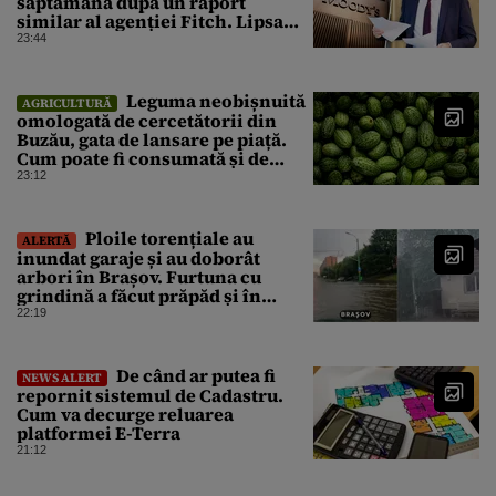
săptămână după un raport
similar al agenției Fitch. Lipsa
unui guvern cu puteri depline,
23:44
principala vulnerabilitate din
raport
Leguma neobișnuită
AGRICULTURĂ
omologată de cercetătorii din
Buzău, gata de lansare pe piață.
Cum poate fi consumată și de
unde provine soiul
23:12
Ploile torențiale au
ALERTĂ
inundat garaje și au doborât
arbori în Brașov. Furtuna cu
grindină a făcut prăpăd și în
Bihor
22:19
De când ar putea fi
NEWS ALERT
repornit sistemul de Cadastru.
Cum va decurge reluarea
platformei E-Terra
21:12