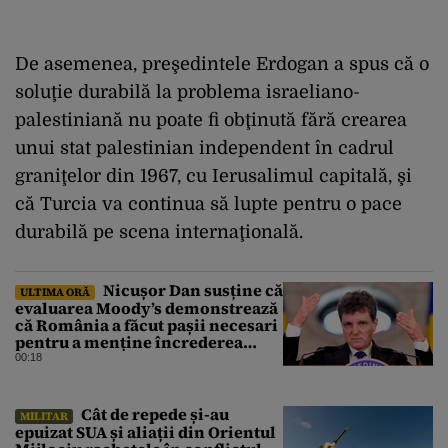
De asemenea, preşedintele Erdogan a spus că o
soluţie durabilă la problema israeliano-
palestiniană nu poate fi obţinută fără crearea
unui stat palestinian independent în cadrul
graniţelor din 1967, cu Ierusalimul capitală, şi
că Turcia va continua să lupte pentru o pace
durabilă pe scena internaţională.
Nicușor Dan susține că
ULTIMA ORĂ
evaluarea Moody’s demonstrează
că România a făcut pașii necesari
pentru a menține încrederea
investitorilor: „Totuși,
00:18
perspectiva rămâne rezervată”
Cât de repede și-au
MILITAR
epuizat SUA și aliații din Orientul