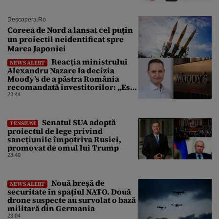
Descopera.ro
Coreea de Nord a lansat cel puțin
un proiectil neidentificat spre
Marea Japoniei
Reacția ministrului
NEWS ALERT
Alexandru Nazare la decizia
Moody’s de a păstra România
recomandată investitorilor: „Este
un răgaz, dar în niciun caz un
23:44
motiv de relaxare”
Senatul SUA adoptă
TENSIUNI
proiectul de lege privind
sancțiunile împotriva Rusiei,
promovat de omul lui Trump
23:40
Nouă breșă de
NEWS ALERT
securitate în spațiul NATO. Două
drone suspecte au survolat o bază
militară din Germania
23:04