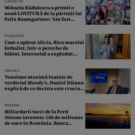
Cancan.ro
Mihaela Rădulescu a primit o
nouă LOVITURĂ de la părinții lui
Felix Baumgartner: 'Am fost
ȘTEARSĂ complet din
Prosport.ro
Cum a apărut Alicia, fiica marelui
fotbalist, într-o pereche de
bikini. Internetul a explodat:
„Zeiță superbă!”
Adevarul
Tensiune maximă înainte de
verdictul Moody’s. Daniel Dăianu
explică de ce decizia este crucială
pentru economia României
Mediafax
Miliardarii turci de la Ford
Otosan investesc 100 de milioane
de euro în România. Banca
Transilvania le acordă o
finanțare uriașă