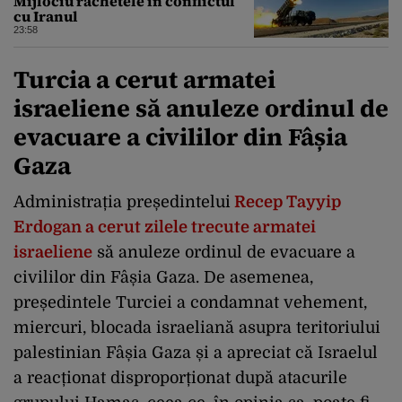
Mijlociu rachetele în conflictul
cu Iranul
23:58
Turcia a cerut armatei
israeliene să anuleze ordinul de
evacuare a civililor din Fâșia
Gaza
Administrația președintelui
Recep Tayyip
Erdogan a cerut zilele trecute armatei
israeliene
să anuleze ordinul de evacuare a
civililor din Fâșia Gaza. De asemenea,
președintele Turciei a condamnat vehement,
miercuri, blocada israeliană asupra teritoriului
palestinian Fâșia Gaza și a apreciat că Israelul
a reacționat disproporționat după atacurile