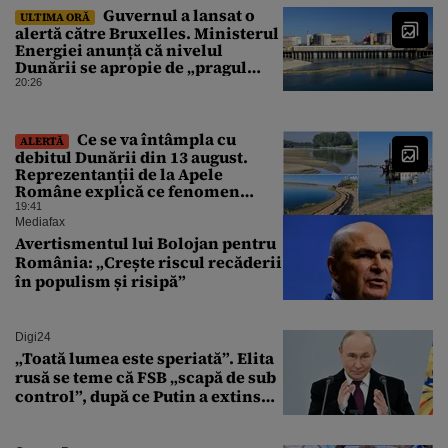
Guvernul a lansat o
ULTIMA ORĂ
alertă către Bruxelles. Ministerul
Energiei anunță că nivelul
Dunării se apropie de „pragul
critic”, iar centrala de la
20:26
Cernavodă s-ar putea opri
Ce se va întâmpla cu
ALERTĂ
debitul Dunării din 13 august.
Reprezentanții de la Apele
Române explică ce fenomen
urmează
19:41
Mediafax
Avertismentul lui Bolojan pentru
România: „Crește riscul recăderii
în populism și risipă”
Digi24
„Toată lumea este speriată”. Elita
rusă se teme că FSB „scapă de sub
control”, după ce Putin a extins
puterea serviciului