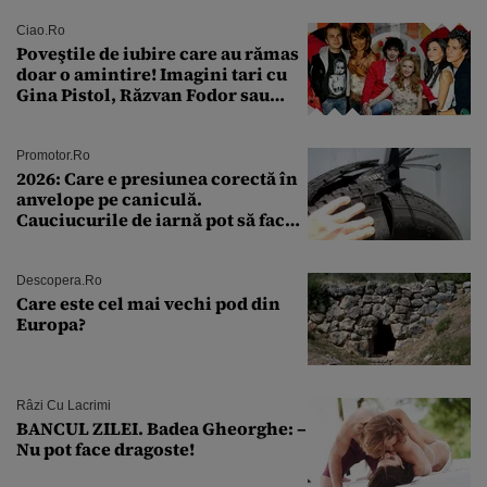
rutină
Ciao.ro
Poveştile de iubire care au rămas
doar o amintire! Imagini tari cu
Gina Pistol, Răzvan Fodor sau
Andra Măruţă şi foştii parteneri
Promotor.ro
2026: Care e presiunea corectă în
anvelope pe caniculă.
Cauciucurile de iarnă pot să facă
explozie la peste 40°C?
Descopera.ro
Care este cel mai vechi pod din
Europa?
Râzi Cu Lacrimi
BANCUL ZILEI. Badea Gheorghe: –
Nu pot face dragoste!