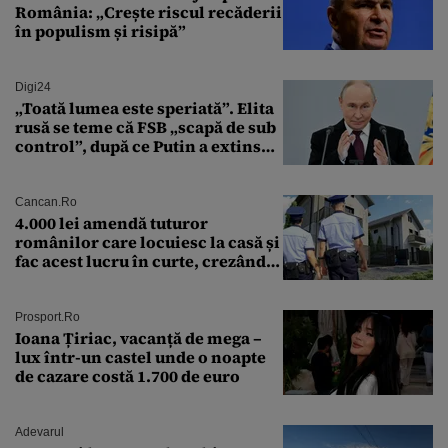
România: „Crește riscul recăderii
în populism și risipă”
Digi24
„Toată lumea este speriată”. Elita
rusă se teme că FSB „scapă de sub
control”, după ce Putin a extins
puterea serviciului
Cancan.ro
4.000 lei amendă tuturor
românilor care locuiesc la casă și
fac acest lucru în curte, crezând
că nu îi vede nimeni
Prosport.ro
Ioana Țiriac, vacanță de mega –
lux într-un castel unde o noapte
de cazare costă 1.700 de euro
Adevarul