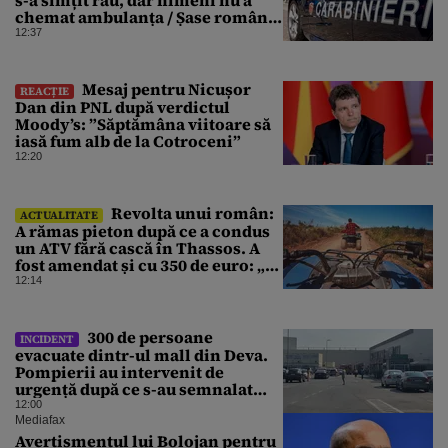
s-a simțit rău, dar nimeni nu a
chemat ambulanța / Șase români,
anchetați
12:37
Mesaj pentru Nicușor
REACȚIE
Dan din PNL după verdictul
Moody’s: ”Săptămâna viitoare să
iasă fum alb de la Cotroceni”
12:20
Revolta unui român:
ACTUALITATE
A rămas pieton după ce a condus
un ATV fără cască în Thassos. A
fost amendat și cu 350 de euro: „Vi
se pare normal?”
12:14
300 de persoane
INCIDENT
evacuate dintr-ul mall din Deva.
Pompierii au intervenit de
urgență după ce s-au semnalat
degajări mari de fum
12:00
Mediafax
Avertismentul lui Bolojan pentru