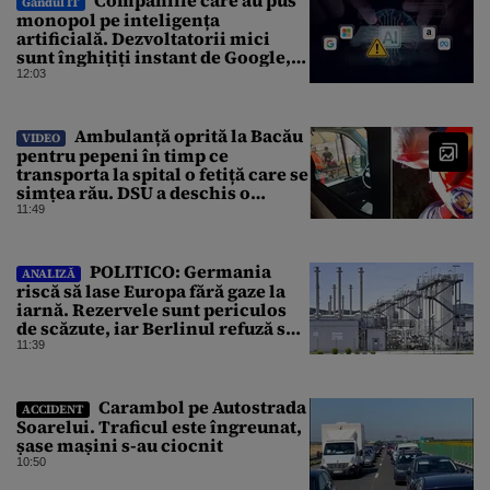
Companiile care au pus
Gândul IT
monopol pe inteligența
artificială. Dezvoltatorii mici
sunt înghițiți instant de Google,
Amazon sau Microsoft
12:03
Ambulanță oprită la Bacău
VIDEO
pentru pepeni în timp ce
transporta la spital o fetiță care se
simțea rău. DSU a deschis o
anchetă
11:49
POLITICO: Germania
ANALIZĂ
riscă să lase Europa fără gaze la
iarnă. Rezervele sunt periculos
de scăzute, iar Berlinul refuză să
intervină
11:39
Carambol pe Autostrada
ACCIDENT
Soarelui. Traficul este îngreunat,
șase mașini s-au ciocnit
10:50