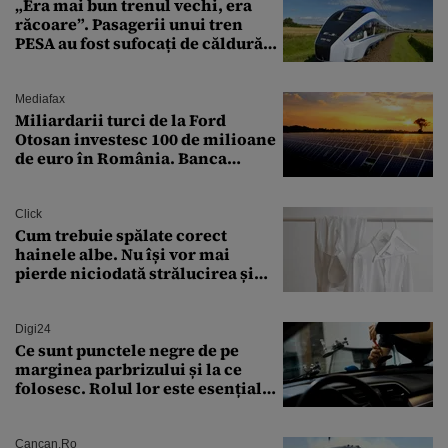
„Era mai bun trenul vechi, era
răcoare”. Pasagerii unui tren
PESA au fost sufocați de căldură
pe ruta București-Constanța
Mediafax
Miliardarii turci de la Ford
Otosan investesc 100 de milioane
de euro în România. Banca
Transilvania le acordă o
finanțare uriașă
Click
Cum trebuie spălate corect
hainele albe. Nu își vor mai
pierde niciodată strălucirea și
culoarea intensă
Digi24
Ce sunt punctele negre de pe
marginea parbrizului și la ce
folosesc. Rolul lor este esențial
pentru siguranța mașinii
Cancan.ro