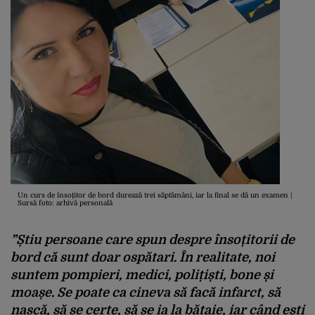
Un curs de însoțitor de bord durează trei săptămâni, iar la final se dă un examen |
Sursă foto: arhivă personală
”Știu persoane care spun despre însoțitorii de
bord că sunt doar ospătari. În realitate, noi
suntem pompieri, medici, polițiști, bone și
moașe. Se poate ca cineva să facă infarct, să
nască, să se certe, să se ia la bătaie, iar când ești