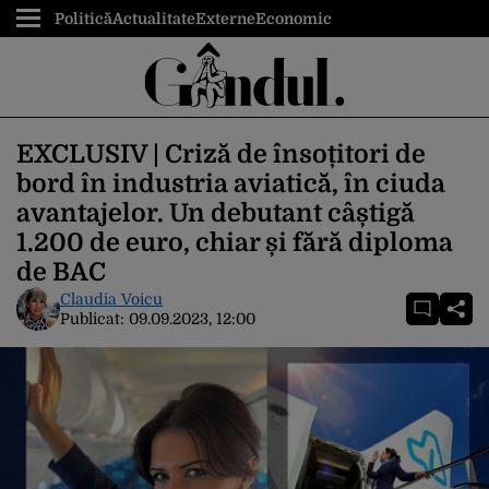
Politică
Actualitate
Externe
Economic
EXCLUSIV | Criză de însoțitori de
bord în industria aviatică, în ciuda
avantajelor. Un debutant câștigă
1.200 de euro, chiar și fără diploma
de BAC
Claudia Voicu
Publicat:
09.09.2023, 12:00