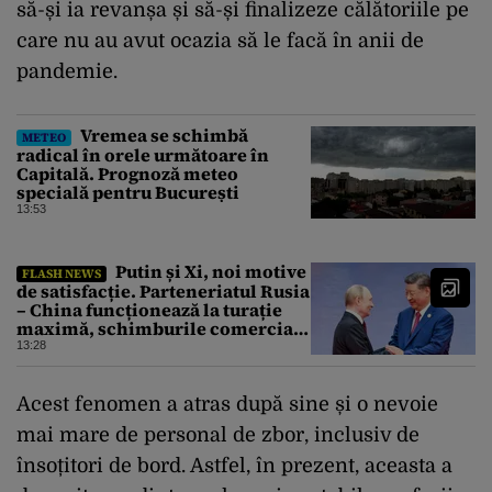
să-și ia revanșa și să-și finalizeze călătoriile pe
care nu au avut ocazia să le facă în anii de
pandemie.
Vremea se schimbă
METEO
radical în orele următoare în
Capitală. Prognoză meteo
specială pentru București
13:53
Putin și Xi, noi motive
FLASH NEWS
de satisfacție. Parteneriatul Rusia
– China funcționează la turație
maximă, schimburile comerciale
ating niveluri record
13:28
Acest fenomen a atras după sine și o nevoie
mai mare de personal de zbor, inclusiv de
însoțitori de bord. Astfel, în prezent, aceasta a