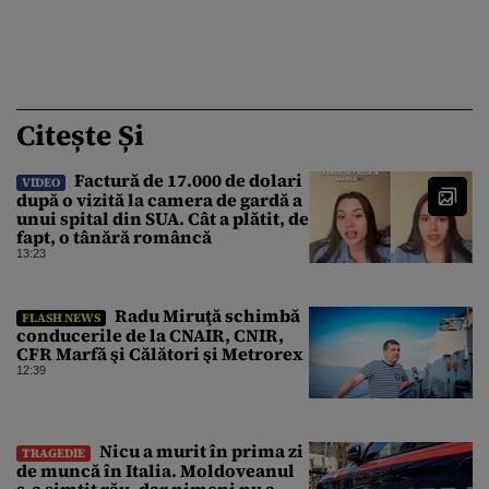
Citește Și
Factură de 17.000 de dolari
VIDEO
după o vizită la camera de gardă a
unui spital din SUA. Cât a plătit, de
fapt, o tânără româncă
13:23
Radu Miruţă schimbă
FLASH NEWS
conducerile de la CNAIR, CNIR,
CFR Marfă şi Călători şi Metrorex
12:39
Nicu a murit în prima zi
TRAGEDIE
de muncă în Italia. Moldoveanul