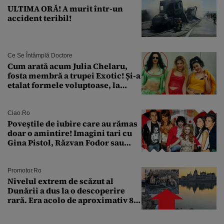
ULTIMA ORĂ! A murit într-un
accident teribil!
Ce Se Întâmplă Doctore
Cum arată acum Julia Chelaru,
fosta membră a trupei Exotic! Și-a
etalat formele voluptoase, la
aproape 50 de ani
Ciao.ro
Poveştile de iubire care au rămas
doar o amintire! Imagini tari cu
Gina Pistol, Răzvan Fodor sau
Andra Măruţă şi foştii parteneri
Promotor.ro
Nivelul extrem de scăzut al
Dunării a dus la o descoperire
rară. Era acolo de aproximativ 80
de ani