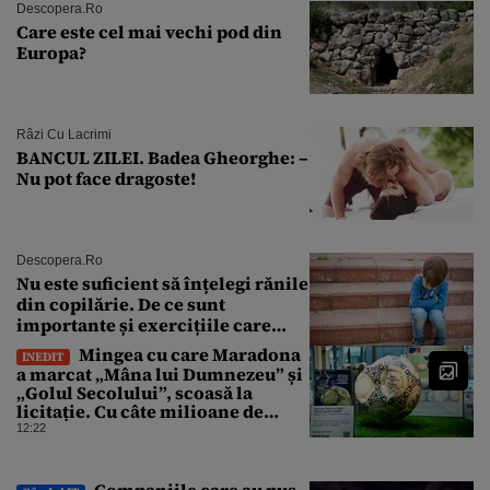
Descopera.ro
Care este cel mai vechi pod din
Europa?
Râzi Cu Lacrimi
BANCUL ZILEI. Badea Gheorghe: –
Nu pot face dragoste!
Descopera.ro
Nu este suficient să înțelegi rănile
din copilărie. De ce sunt
importante și exercițiile care
calmează sistemul nervos
Mingea cu care Maradona
INEDIT
a marcat „Mâna lui Dumnezeu” și
„Golul Secolului”, scoasă la
licitație. Cu câte milioane de
dolari ar putea fi vândută
12:22