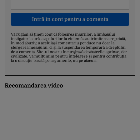
Intră în cont pentru a comenta
Vă rugăm să țineți cont că folosirea injuriilor, a limbajului
instigator la ură, a apelurilor la violență sau trimiterea repetată,
în mod abuziv, a aceluiași comentariu pot duce nu doar la
ștergerea mesajului, ci și la suspendarea temporară a dreptului
de a comenta. Site-ul nostru încurajează dezbaterile aprinse, dar
civilizate. Vă mulțumim pentru înțelegere și pentru contribuția
la o discuție bazată pe argumente, nu pe atacuri.
Recomandarea video