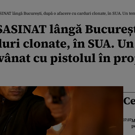
AT lângă București, după o afacere cu carduri clonate, în SUA. Un temut lider i
SASINAT lângă Bucureșt
uri clonate, în SUA. Un
 vânat cu pistolul în pr
Ce
17:37
M
p
c