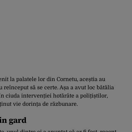
it la palatele lor din Cornetu, aceștia au
 reînceput să se certe. Așa a avut loc bătălia
 ciuda intervenției hotărâte a polițiștilor,
ținut vie dorința de răzbunare.
rin gard
 unul dintre ei a anunțat că ar fi fost, recent,