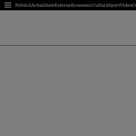
Politică
Actualitate
Externe
Economic
Cultură
Sport
Video
C