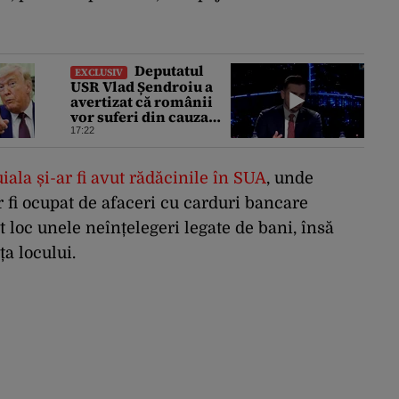
Deputatul
EXCLUSIV
USR Vlad Șendroiu a
avertizat că românii
vor suferi din cauza
energiei mai scumpe.
17:22
„Băieții deștepți vor
specula și după vor
crește prețurile”
uiala și-ar fi avut rădăcinile în SUA
, unde
 fi ocupat de afaceri cu carduri bancare
ut loc unele neînțelegeri legate de bani, însă
ța locului.