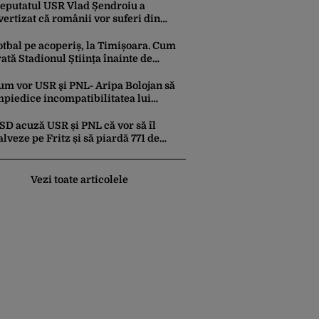
ario pe platformele social-media
eputatul USR Vlad Șendroiu a
vertizat că românii vor suferi din
auza energiei mai scumpe. „Băieții
eștepți vor specula și după vor crește
otbal pe acoperiș, la Timișoara. Cum
rețurile”
rată Stadionul Știința înainte de
naugurare, cu 2 terenuri sintetice
easupra tribunei
um vor USR şi PNL- Aripa Bolojan să
mpiedice incompatibilitatea lui
ominic Fritz. CCR a fost solicitată să
ntervină
SD acuză USR și PNL că vor să îl
alveze pe Fritz și să piardă 771 de
ilioane de euro din PNRR
Vezi toate articolele