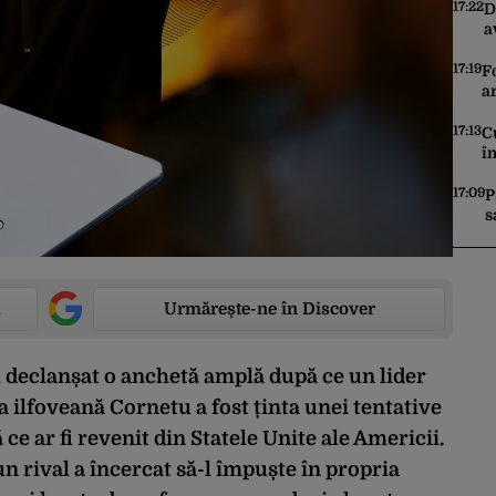
M
17:22
D
a
c
d
17:19
F
p
a
i
d
17:13
C
î
D
i
17:09
P
s
m
Urmărește-ne în Discover
au declanșat o anchetă amplă după ce un lider
 ilfoveană Cornetu a fost ținta unei tentative
ce ar fi revenit din Statele Unite ale Americii.
un rival a încercat să-l împuște în propria