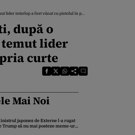
nterlop a fost vânat cu pistolul în propria curte
i, după o
 temut lider
opria curte
le Mai Noi
inistrul japonez de Externe l-a rugat
e Trump să nu mai posteze meme-uri
u personaje din Pokemon, Naruto și