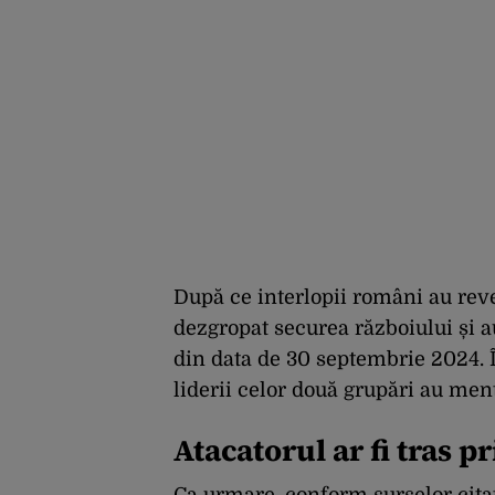
După ce interlopii români au reven
dezgropat securea războiului și au
din data de 30 septembrie 2024. În
liderii celor două grupări au men
Atacatorul ar fi tras p
Ca urmare, conform surselor citate,