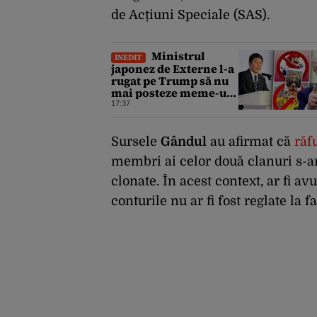
de Acțiuni Speciale (SAS).
Ministrul
INEDIT
japonez de Externe l-a
rugat pe Trump să nu
mai posteze meme-uri
cu personaje din
17:37
Pokemon, Naruto și
Mario pe platformele
social-media
Sursele
Gândul
au afirmat că
răf
membri ai celor două clanuri s-ar
clonate. În acest context, ar fi av
conturile nu ar fi fost reglate la fa