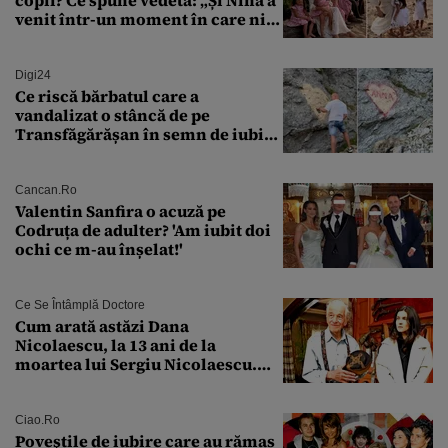
venit într-un moment în care nici
măcar nu mai discutam”
Digi24
Ce riscă bărbatul care a
vandalizat o stâncă de pe
Transfăgărășan în semn de iubire
față de „Anna”
Cancan.ro
Valentin Sanfira o acuză pe
Codruța de adulter? 'Am iubit doi
ochi ce m-au înșelat!'
Ce Se Întâmplă Doctore
Cum arată astăzi Dana
Nicolaescu, la 13 ani de la
moartea lui Sergiu Nicolaescu.
Transformarea care i-a surprins
pe toți
Ciao.ro
Poveştile de iubire care au rămas