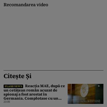
Recomandarea video
Citește Și
Reacția MAE, după ce
FLASH NEWS
un cetăţean român acuzat de
spionaj a fost arestat în
Germania. Complotase cu un
ucrainean ca să asasineze un
23:05
producător de drone