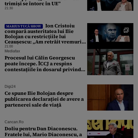
trimiși se întorc în UE”
21:30
Ion Cristoiu
MARIUS TUCĂ SHOW
compară austeritatea lui Ilie
Bolojan cu restricțiile lui
Ceaușescu: „Am retrăit vremurile
tinereții”
21:00
Mediafax
Procesul lui Călin Georgescu
poate începe. ÎCCJ a respins
contestațiile în dosarul privind
lovitura de stat
Digi24
Ce spune Ilie Bolojan despre
publicarea declarației de avere a
partenerei sale de viață
Cancan.ro
Doliu pentru Dan Diaconescu.
Fratele lui, Mario Diaconescu, a