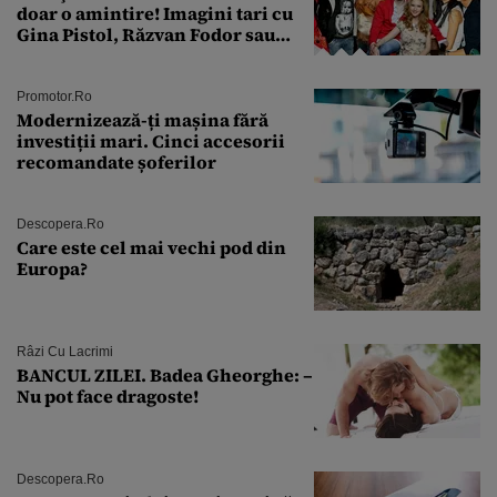
doar o amintire! Imagini tari cu
Gina Pistol, Răzvan Fodor sau
Andra Măruţă şi foştii parteneri
Promotor.ro
Modernizează-ți mașina fără
investiții mari. Cinci accesorii
recomandate șoferilor
Descopera.ro
Care este cel mai vechi pod din
Europa?
Râzi Cu Lacrimi
BANCUL ZILEI. Badea Gheorghe: –
Nu pot face dragoste!
Descopera.ro