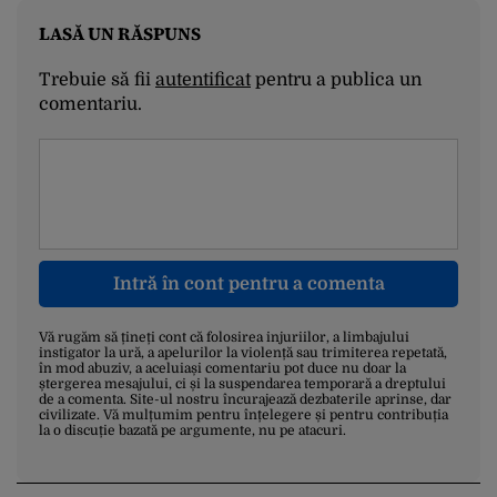
LASĂ UN RĂSPUNS
Trebuie să fii
autentificat
pentru a publica un
comentariu.
Intră în cont pentru a comenta
Vă rugăm să țineți cont că folosirea injuriilor, a limbajului
instigator la ură, a apelurilor la violență sau trimiterea repetată,
în mod abuziv, a aceluiași comentariu pot duce nu doar la
ștergerea mesajului, ci și la suspendarea temporară a dreptului
de a comenta. Site-ul nostru încurajează dezbaterile aprinse, dar
civilizate. Vă mulțumim pentru înțelegere și pentru contribuția
la o discuție bazată pe argumente, nu pe atacuri.