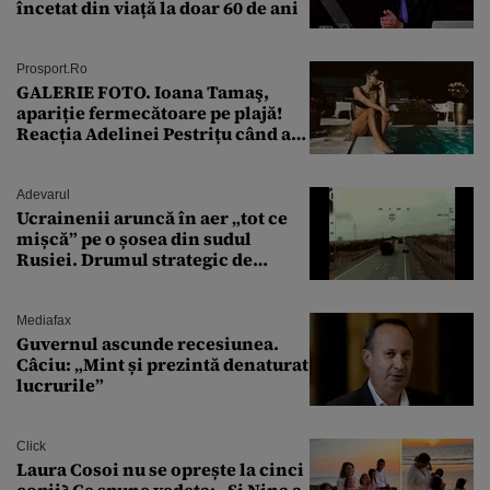
încetat din viață la doar 60 de ani
Prosport.ro
GALERIE FOTO. Ioana Tamaş,
apariție fermecătoare pe plajă!
Reacția Adelinei Pestrițu când a
văzut-o
Adevarul
Ucrainenii aruncă în aer „tot ce
mișcă” pe o șosea din sudul
Rusiei. Drumul strategic de
aprovizionare către Crimeea este
controlat complet
Mediafax
Guvernul ascunde recesiunea.
Câciu: „Mint și prezintă denaturat
lucrurile”
Click
Laura Cosoi nu se oprește la cinci
copii? Ce spune vedeta: „Și Nina a