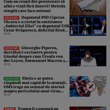
Cum au reușit doi pensionari să
aibă o viață fără datorii? Metoda
simplă care face minuni
Deputatul PSD Ciprian
EXCLUSIV
Văcaru s-a certat în emisiunea
„Subiectul Zilei” cu deputatul USR
Cezar Drăgoescu, deficitul fiind
motivul scandalului
23:23
Gheorghe Piperea,
EXCLUSIV
dezvăluiri exclusive pentru
Gândul despre cum Ursula von
der Leyen, Emmanuel Macron și
Zelenski plănuiesc pe Signal să îl
22:41
pună „la respect” pe Trump
Ebola s-ar putea
SĂNĂTATE
răspândi mai rapid de la mutații.
OMS trage un semnal de alarmă
asupra pericolului unui virus
pentru care nu există vaccin
22:33
Trump îi compară pe
INEDIT