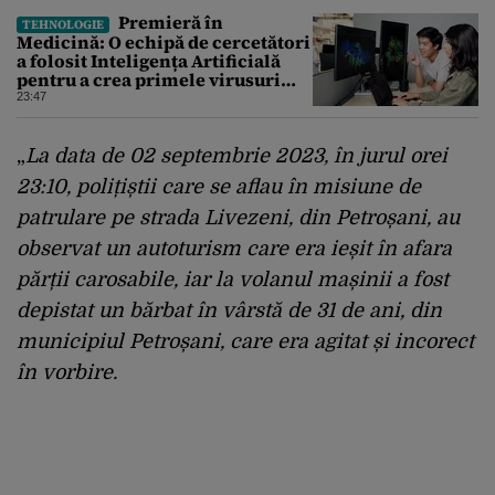
Premieră în
TEHNOLOGIE
Medicină: O echipă de cercetători
a folosit Inteligența Artificială
pentru a crea primele virusuri
sintetice la tratarea de E.coli
23:47
„
La data de 02 septembrie 2023, în jurul orei
23:10, polițiștii care se aflau în misiune de
patrulare pe strada Livezeni, din Petroșani, au
observat un autoturism care era ieșit în afara
părții carosabile, iar la volanul mașinii a fost
depistat un bărbat în vârstă de 31 de ani, din
municipiul Petroșani, care era agitat și incorect
în vorbire.