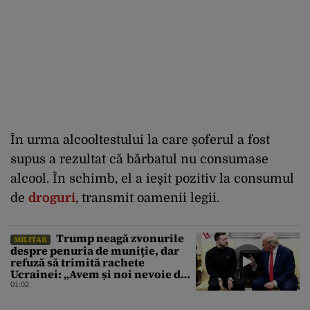
În urma alcooltestului la care șoferul a fost
supus a rezultat că bărbatul nu consumase
alcool. În schimb, el a ieşit pozitiv la consumul
de
droguri
, transmit oamenii legii.
Trump neagă zvonurile
MILITAR
despre penuria de muniție, dar
refuză să trimită rachete
Ucrainei: „Avem și noi nevoie de
rachete”
01:02