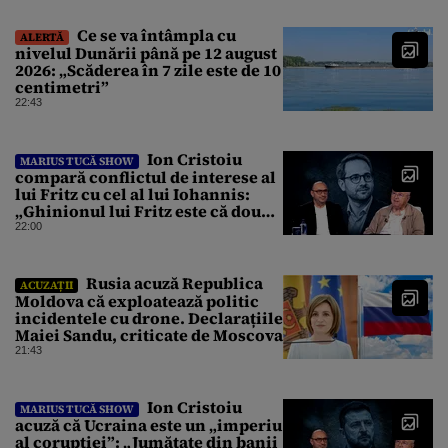
Ce se va întâmpla cu
ALERTĂ
nivelul Dunării până pe 12 august
2026: „Scăderea în 7 zile este de 10
centimetri”
22:43
Ion Cristoiu
MARIUS TUCĂ SHOW
compară conflictul de interese al
lui Fritz cu cel al lui Iohannis:
„Ghinionul lui Fritz este că două
instanțe l-au declarat
22:00
incompatibil”
Rusia acuză Republica
ACUZAȚII
Moldova că exploatează politic
incidentele cu drone. Declarațiile
Maiei Sandu, criticate de Moscova
21:43
Ion Cristoiu
MARIUS TUCĂ SHOW
acuză că Ucraina este un „imperiu
al corupției”: „Jumătate din banii