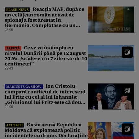
Reacția MAE, după ce
FLASH NEWS
un cetăţean român acuzat de
spionaj a fost arestat în
Germania. Complotase cu un
ucrainean ca să asasineze un
23:05
producător de drone
Ce se va întâmpla cu
ALERTĂ
nivelul Dunării până pe 12 august
2026: „Scăderea în 7 zile este de 10
centimetri”
22:43
Ion Cristoiu
MARIUS TUCĂ SHOW
compară conflictul de interese al
lui Fritz cu cel al lui Iohannis:
„Ghinionul lui Fritz este că două
instanțe l-au declarat
22:00
incompatibil”
Rusia acuză Republica
ACUZAȚII
Moldova că exploatează politic
incidentele cu drone. Declarațiile