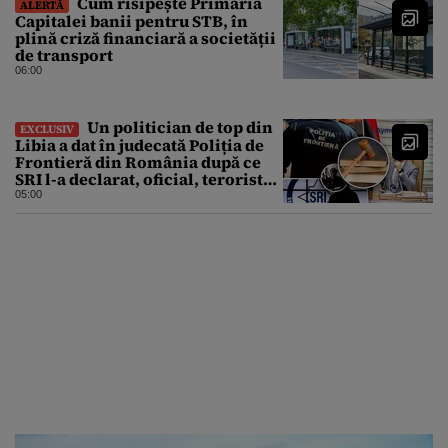
Cum risipește Primăria
ALERTĂ
Capitalei banii pentru STB, în
plină criză financiară a societății
de transport
06:00
Un politician de top din
EXCLUSIV
Libia a dat în judecată Poliția de
Frontieră din România după ce
SRI l-a declarat, oficial, terorist
ISIS
05:00