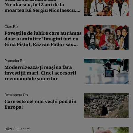
Nicolaescu, la 13 ani de la
moartea lui Sergiu Nicolaescu.
Transformarea care i-a surprins
pe toți
Ciao.ro
Poveştile de iubire care au rămas
doar o amintire! Imagini tari cu
Gina Pistol, Răzvan Fodor sau
Andra Măruţă şi foştii parteneri
Promotor.ro
Modernizează-ți mașina fără
investiții mari. Cinci accesorii
recomandate șoferilor
Descopera.ro
Care este cel mai vechi pod din
Europa?
Râzi Cu Lacrimi