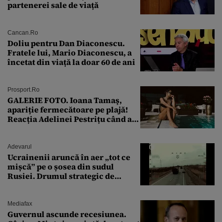
partenerei sale de viață
Cancan.ro
Doliu pentru Dan Diaconescu.
Fratele lui, Mario Diaconescu, a
încetat din viață la doar 60 de ani
Prosport.ro
GALERIE FOTO. Ioana Tamaş,
apariție fermecătoare pe plajă!
Reacția Adelinei Pestrițu când a
văzut-o
Adevarul
Ucrainenii aruncă în aer „tot ce
mișcă” pe o șosea din sudul
Rusiei. Drumul strategic de
aprovizionare către Crimeea este
controlat complet
Mediafax
Guvernul ascunde recesiunea.