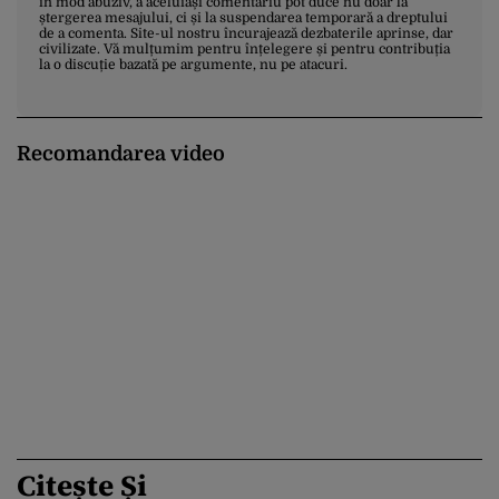
în mod abuziv, a aceluiași comentariu pot duce nu doar la
ștergerea mesajului, ci și la suspendarea temporară a dreptului
de a comenta. Site-ul nostru încurajează dezbaterile aprinse, dar
civilizate. Vă mulțumim pentru înțelegere și pentru contribuția
la o discuție bazată pe argumente, nu pe atacuri.
Recomandarea video
Citește Și