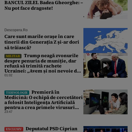
BANCUL ZILEI. Badea Gheorghe: –
Nu pot face dragoste!
Descopera.ro
Care sunt marile orașe în care
tinerii din Generația Z și-ar dori
să trăiască?
Trump neagă zvonurile
MILITAR
despre penuria de muniție, dar
refuză să trimită rachete
Ucrainei: „Avem și noi nevoie de
rachete”
01:02
Premieră în
TEHNOLOGIE
Medicină: O echipă de cercetători
a folosit Inteligența Artificială
pentru a crea primele virusuri
sintetice la tratarea de E.coli
23:47
Deputatul PSD Ciprian
EXCLUSIV