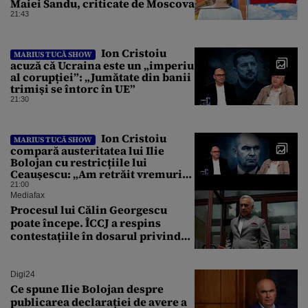
Maiei Sandu, criticate de Moscova
21:43
Ion Cristoiu
MARIUS TUCĂ SHOW
acuză că Ucraina este un „imperiu
al corupției”: „Jumătate din banii
trimiși se întorc în UE”
21:30
Ion Cristoiu
MARIUS TUCĂ SHOW
compară austeritatea lui Ilie
Bolojan cu restricțiile lui
Ceaușescu: „Am retrăit vremurile
tinereții”
21:00
Mediafax
Procesul lui Călin Georgescu
poate începe. ÎCCJ a respins
contestațiile în dosarul privind
lovitura de stat
Digi24
Ce spune Ilie Bolojan despre
publicarea declarației de avere a