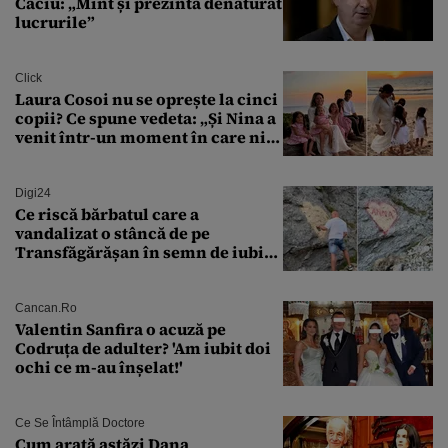
Câciu: „Mint și prezintă denaturat
lucrurile”
Click
Laura Cosoi nu se oprește la cinci
copii? Ce spune vedeta: „Și Nina a
venit într-un moment în care nici
măcar nu mai discutam”
Digi24
Ce riscă bărbatul care a
vandalizat o stâncă de pe
Transfăgărășan în semn de iubire
față de „Anna”
Cancan.ro
Valentin Sanfira o acuză pe
Codruța de adulter? 'Am iubit doi
ochi ce m-au înșelat!'
Ce Se Întâmplă Doctore
Cum arată astăzi Dana