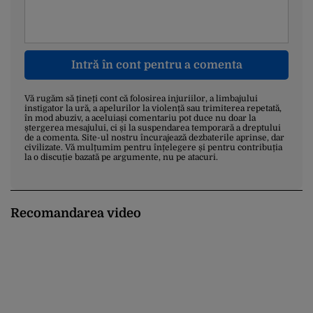
Intră în cont pentru a comenta
Vă rugăm să țineți cont că folosirea injuriilor, a limbajului
instigator la ură, a apelurilor la violență sau trimiterea repetată,
în mod abuziv, a aceluiași comentariu pot duce nu doar la
ștergerea mesajului, ci și la suspendarea temporară a dreptului
de a comenta. Site-ul nostru încurajează dezbaterile aprinse, dar
civilizate. Vă mulțumim pentru înțelegere și pentru contribuția
la o discuție bazată pe argumente, nu pe atacuri.
Recomandarea video