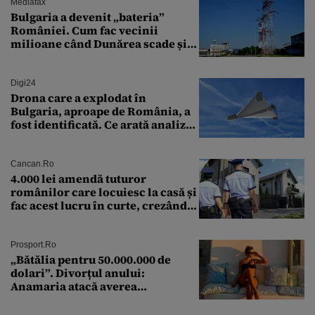
Mediafax
Bulgaria a devenit „bateria”
României. Cum fac vecinii
milioane când Dunărea scade și
Cernavodă produce puțin
Digi24
Drona care a explodat în
Bulgaria, aproape de România, a
fost identificată. Ce arată analiza
preliminară a epavei
Cancan.ro
4.000 lei amendă tuturor
românilor care locuiesc la casă și
fac acest lucru în curte, crezând
că nu îi vede nimeni
Prosport.ro
„Bătălia pentru 50.000.000 de
dolari”. Divorțul anului:
Anamaria atacă averea
milionarului