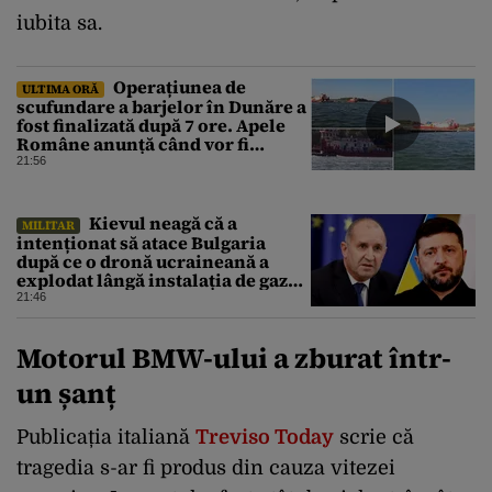
iubita sa.
Operațiunea de
ULTIMA ORĂ
scufundare a barjelor în Dunăre a
fost finalizată după 7 ore. Apele
Române anunță când vor fi
simțite efectele
21:56
Kievul neagă că a
MILITAR
intenționat să atace Bulgaria
după ce o dronă ucraineană a
explodat lângă instalația de gaz
de la granița României
21:46
Motorul BMW-ului a zburat într-
un șanț
Publicația italiană
Treviso Today
scrie că
tragedia s-ar fi produs din cauza vitezei