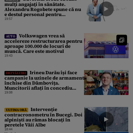
mulţi angajaţi în sănătate.
Alexandru Rogobete spune că nu
e destul personal pentru
combaterea infecţiilor
19:57
nosocomiale
Volkswagen vrea să
AUTO
accelereze restructurarea pentru
aproape 100.000 de locuri de
muncă. Care este motivul
19:43
Irineu Darău își face
DEZVĂLUIRI
campanie la uzinele de armament
închise din Dâmbovița.
Muncitorii aflați în concediu
forțat din cauza lipsei comenzilor
19:08
au fost chemați de acasă pentru a
da mâna cu Ministrul Economiei
Intervenție
ULTIMA ORĂ
contracronometru în Bucegi. Doi
alpinişti au rămas blocaţi în
peretele Văii Albe
18:44