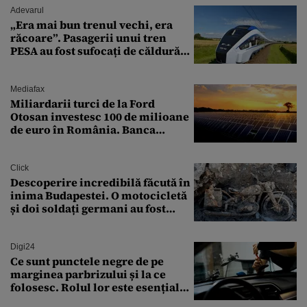
Adevarul
„Era mai bun trenul vechi, era
răcoare”. Pasagerii unui tren
PESA au fost sufocați de căldură
pe ruta București-Constanța
Mediafax
Miliardarii turci de la Ford
Otosan investesc 100 de milioane
de euro în România. Banca
Transilvania le acordă o
finanțare uriașă
Click
Descoperire incredibilă făcută în
inima Budapestei. O motocicletă
și doi soldați germani au fost
găsiți în Dunăre
Digi24
Ce sunt punctele negre de pe
marginea parbrizului și la ce
folosesc. Rolul lor este esențial
pentru siguranța mașinii