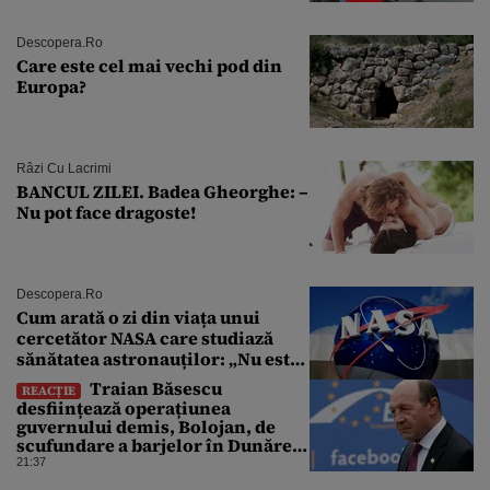
de ani
Descopera.ro
Care este cel mai vechi pod din
Europa?
Râzi Cu Lacrimi
BANCUL ZILEI. Badea Gheorghe: –
Nu pot face dragoste!
Descopera.ro
Cum arată o zi din viața unui
cercetător NASA care studiază
sănătatea astronauților: „Nu este
o știință complicată”
Traian Băsescu
REACȚIE
desființează operațiunea
guvernului demis, Bolojan, de
scufundare a barjelor în Dunăre:
„Este o improvizație”
21:37