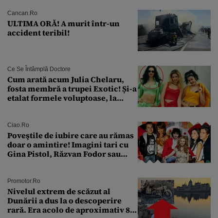
Cancan.ro
ULTIMA ORĂ! A murit într-un
accident teribil!
Ce Se Întâmplă Doctore
Cum arată acum Julia Chelaru,
fosta membră a trupei Exotic! Și-a
etalat formele voluptoase, la
aproape 50 de ani
Ciao.ro
Poveştile de iubire care au rămas
doar o amintire! Imagini tari cu
Gina Pistol, Răzvan Fodor sau
Andra Măruţă şi foştii parteneri
Promotor.ro
Nivelul extrem de scăzut al
Dunării a dus la o descoperire
rară. Era acolo de aproximativ 80