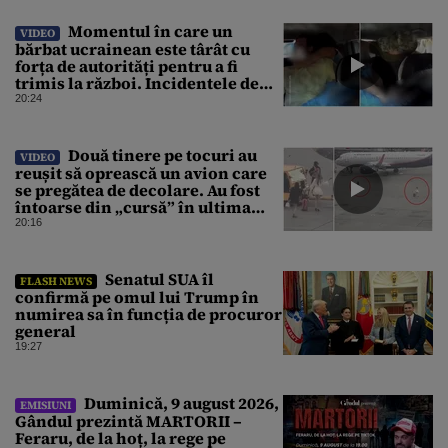
Momentul în care un
VIDEO
bărbat ucrainean este târât cu
forța de autorități pentru a fi
trimis la război. Incidentele de
acest fel sunt tot mai dese
20:24
Două tinere pe tocuri au
VIDEO
reușit să oprească un avion care
se pregătea de decolare. Au fost
întoarse din „cursă” în ultima
clipă. Imaginile au devenit virale
20:16
Senatul SUA îl
FLASH NEWS
confirmă pe omul lui Trump în
numirea sa în funcția de procuror
general
19:27
Duminică, 9 august 2026,
EMISIUNI
Gândul prezintă MARTORII –
Feraru, de la hoț, la rege pe