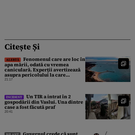
Citește Și
Fenomenul care are loc în
ALERTĂ
apa mării, odată cu vremea
caniculară. Experții avertizează
asupra pericolului la care
oamenii pot fi expuși
21:17
Un TIR a intrat în 2
INCIDENT
gospodării din Vaslui. Una dintre
case a fost făcută praf
20:41
Guvernul crede că sunt
BILANȚ