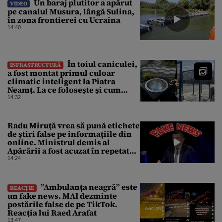
Un baraj plutitor a apărut
VIDEO
pe canalul Musura, lângă Sulina,
în zona frontierei cu Ucraina
14:40
În toiul caniculei,
INFRASTRUCTURĂ
a fost montat primul culoar
climatic inteligent la Piatra
Neamț. La ce folosește și cum
arată
14:32
Radu Miruţă vrea să pună etichete
de știri false pe informațiile din
online. Ministrul demis al
Apărării a fost acuzat în repetate
rânduri că răspândeşte el însuși
14:24
dezinformări. Gândul trece în
revistă derapajele oficialului
”Ambulanța neagră” este
REACȚIE
un fake news. MAI dezminte
postările false de pe TikTok.
Reacția lui Raed Arafat
13:47