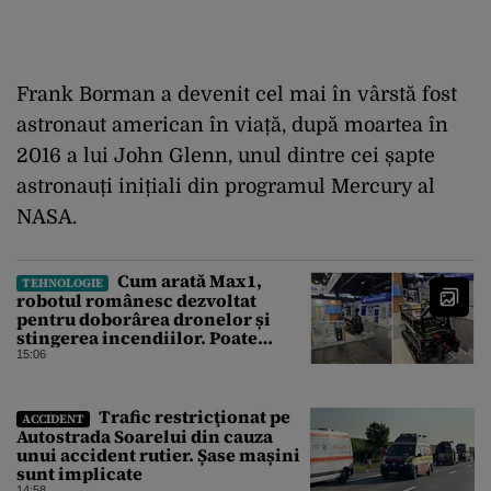
Frank Borman a devenit cel mai în vârstă fost
astronaut american în viață, după moartea în
2016 a lui John Glenn, unul dintre cei șapte
astronauți inițiali din programul Mercury al
NASA.
Cum arată Max1,
TEHNOLOGIE
robotul românesc dezvoltat
pentru doborârea dronelor și
stingerea incendiilor. Poate
transporta încărcături de până la
15:06
850 kg
Trafic restricţionat pe
ACCIDENT
Autostrada Soarelui din cauza
unui accident rutier. Șase mașini
sunt implicate
14:58