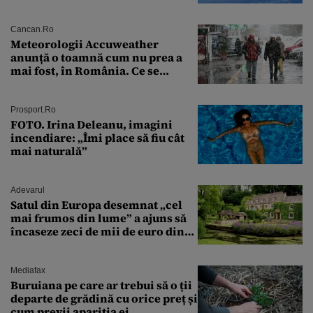
preliminară a epavei
Cancan.ro
Meteorologii Accuweather
anunță o toamnă cum nu prea a
mai fost, în România. Ce se
întâmplă în septembrie,
octombrie și noiembrie 2026, în
București. Pe ce dată ninge
Prosport.ro
FOTO. Irina Deleanu, imagini
incendiare: „Îmi place să fiu cât
mai naturală”
Adevarul
Satul din Europa desemnat „cel
mai frumos din lume” a ajuns să
încaseze zeci de mii de euro din
amenzi pentru parcare. De ce s-au
săturat localnicii de turiști
Mediafax
Buruiana pe care ar trebui să o ții
departe de grădină cu orice preț și
cum previi apariția ei