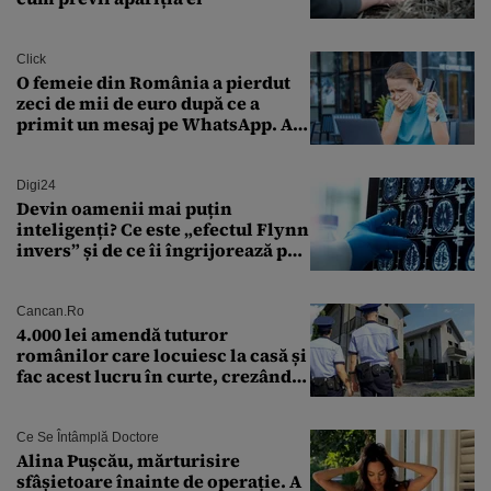
Click
O femeie din România a pierdut
zeci de mii de euro după ce a
primit un mesaj pe WhatsApp. A
crezut că va moșteni 175.000 de
euro din Franța
Digi24
Devin oamenii mai puțin
inteligenți? Ce este „efectul Flynn
invers” și de ce îi îngrijorează pe
cercetători
Cancan.ro
4.000 lei amendă tuturor
românilor care locuiesc la casă și
fac acest lucru în curte, crezând
că nu îi vede nimeni
Ce Se Întâmplă Doctore
Alina Pușcău, mărturisire
sfâșietoare înainte de operație. A