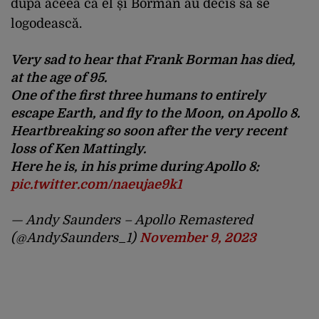
după aceea că el și Borman au decis să se
logodească.
Very sad to hear that Frank Borman has died,
at the age of 95.
One of the first three humans to entirely
escape Earth, and fly to the Moon, on Apollo 8.
Heartbreaking so soon after the very recent
loss of Ken Mattingly.
Here he is, in his prime during Apollo 8:
pic.twitter.com/naeujae9k1
— Andy Saunders – Apollo Remastered
(@AndySaunders_1)
November 9, 2023