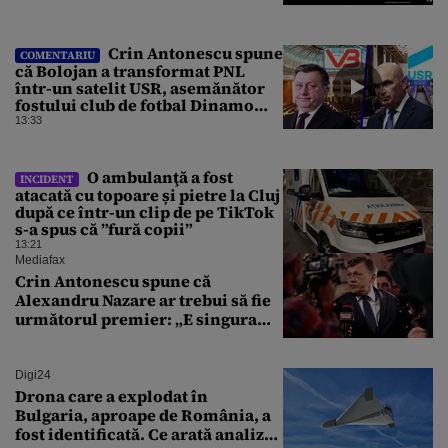
Crin Antonescu spune
COMENTARIU
că Bolojan a transformat PNL
într-un satelit USR, asemănător
fostului club de fotbal Dinamo
Victoria, care a aparținut Miliției
13:33
O ambulanţă a fost
INCIDENT
atacată cu topoare și pietre la Cluj
după ce într-un clip de pe TikTok
s-a spus că ”fură copii”
13:21
Mediafax
Crin Antonescu spune că
Alexandru Nazare ar trebui să fie
următorul premier: „E singura
soluție”
Digi24
Drona care a explodat în
Bulgaria, aproape de România, a
fost identificată. Ce arată analiza