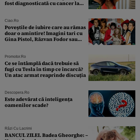
fost diagnosticată cu cancer la
sân în metastază: „Este singurul
tratament care o să mă ajute să
îmi salvez viața”
Ciao.ro
Poveştile de iubire care au rămas
doar o amintire! Imagini tari cu
Gina Pistol, Răzvan Fodor sau
Andra Măruţă şi foştii parteneri
Promotor.ro
Ce se întâmplă dacă trebuie să
fugi cu Tesla în timp ce încarcă?
Un atac armat reaprinde discuția
Descopera.ro
Este adevărat că inteligența
oamenilor scade?
Râzi Cu Lacrimi
BANCUL ZILEI. Badea Gheorghe: –