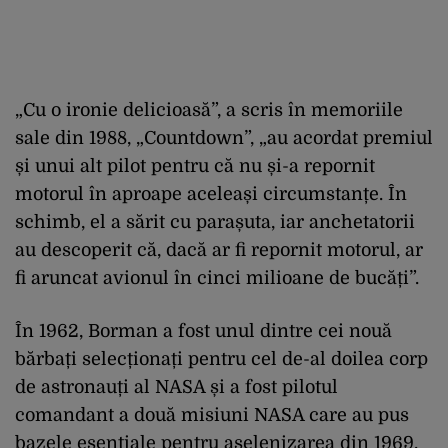
„Cu o ironie delicioasă”, a scris în memoriile
sale din 1988, „Countdown”, „au acordat premiul
și unui alt pilot pentru că nu și-a repornit
motorul în aproape aceleași circumstanțe. În
schimb, el a sărit cu parașuta, iar anchetatorii
au descoperit că, dacă ar fi repornit motorul, ar
fi aruncat avionul în cinci milioane de bucăți”.
În 1962, Borman a fost unul dintre cei nouă
bărbați selecționați pentru cel de-al doilea corp
de astronauți al NASA și a fost pilotul
comandant a două misiuni NASA care au pus
bazele esențiale pentru aselenizarea din 1969.