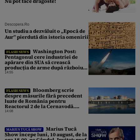
Nu pot face dragoste!
Descopera.ro
Un studiu a dezvăluit o „Epocă de
Aur” pierdută din istoria omenirii
Washington Post:
FLASH NEWS
Pentagonul cere industriei de
apărare din SUA să crească
producția de arme după războiul
cu Iranul
14:55
Bloomberg scrie
FLASH NEWS
despre măsurile fără precedent
luate de România pentru
Reactorul 2 de la Cernavodă.
Operațiunea a mai câștigat nouă
14:08
zile
Marius Tucă
MARIUS TUCĂ SHOW
Show începe luni, 10 august, de la
ora 18.00, pe Gândul. Invitat: prof.