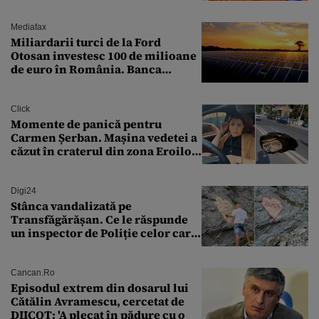
funcții înalte nu se
documentează”
Mediafax
Miliardarii turci de la Ford
Otosan investesc 100 de milioane
de euro în România. Banca
Transilvania le acordă o
finanțare uriașă
Click
Momente de panică pentru
Carmen Șerban. Mașina vedetei a
căzut în craterul din zona Eroilor:
„M-am speriat foarte tare”
Digi24
Stânca vandalizată pe
Transfăgărășan. Ce le răspunde
un inspector de Poliție celor care
întreabă: „Dar ce a făcut?”
Cancan.ro
Episodul extrem din dosarul lui
Cătălin Avramescu, cercetat de
DIICOT: 'A plecat în pădure cu o