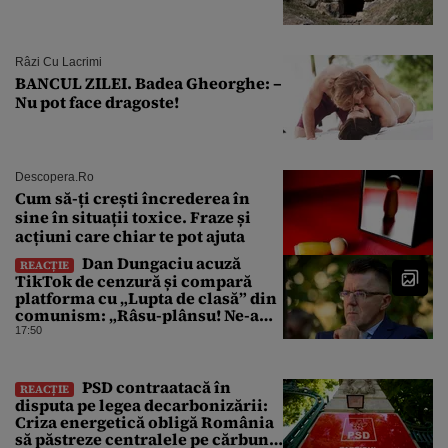
Râzi Cu Lacrimi
BANCUL ZILEI. Badea Gheorghe: –
Nu pot face dragoste!
Descopera.ro
Cum să-ți crești încrederea în
sine în situații toxice. Fraze și
acțiuni care chiar te pot ajuta
Dan Dungaciu acuză
REACȚIE
TikTok de cenzură și compară
platforma cu „Lupta de clasă” din
comunism: „Râsu-plânsu! Ne-am
întors de unde am plecat!”
17:50
PSD contraatacă în
REACȚIE
disputa pe legea decarbonizării:
Criza energetică obligă România
să păstreze centralele pe cărbune.