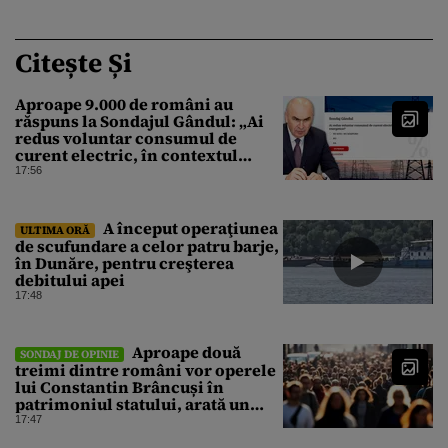
Citește Și
Aproape 9.000 de români au
răspuns la Sondajul Gândul: „Ai
redus voluntar consumul de
curent electric, în contextul
crizei energetice?” Rezultatul a
17:56
fost o surpriză
A început operaţiunea
ULTIMA ORĂ
de scufundare a celor patru barje,
în Dunăre, pentru creşterea
debitului apei
17:48
Aproape două
SONDAJ DE OPINIE
treimi dintre români vor operele
lui Constantin Brâncuși în
patrimoniul statului, arată un
sondaj
17:47