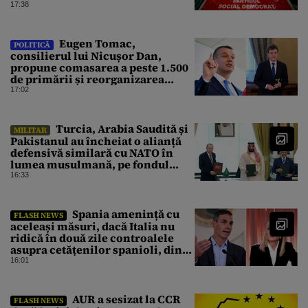
Bolojan, acuzat de duplicitate
17:38
Eugen Tomac,
POLITICĂ
consilierul lui Nicușor Dan,
propune comasarea a peste 1.500
de primării și reorganizarea
administrativă a județelor
17:02
Turcia, Arabia Saudită și
MILITAR
Pakistanul au încheiat o alianță
defensivă similară cu NATO în
lumea musulmană, pe fondul
conflictelor din Orientul Mijlociu
16:33
Spania amenință cu
FLASH NEWS
aceleași măsuri, dacă Italia nu
ridică în două zile controalele
asupra cetățenilor spanioli, din
cauza crizei migrației
16:01
AUR a sesizat la CCR
FLASH NEWS