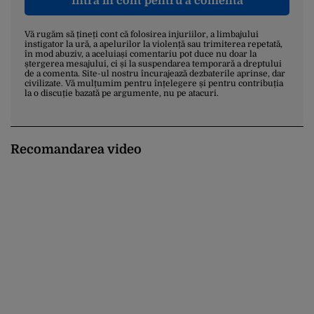
Intră în cont pentru a comenta
Vă rugăm să țineți cont că folosirea injuriilor, a limbajului
instigator la ură, a apelurilor la violență sau trimiterea repetată,
în mod abuziv, a aceluiași comentariu pot duce nu doar la
ștergerea mesajului, ci și la suspendarea temporară a dreptului
de a comenta. Site-ul nostru încurajează dezbaterile aprinse, dar
civilizate. Vă mulțumim pentru înțelegere și pentru contribuția
la o discuție bazată pe argumente, nu pe atacuri.
Recomandarea video