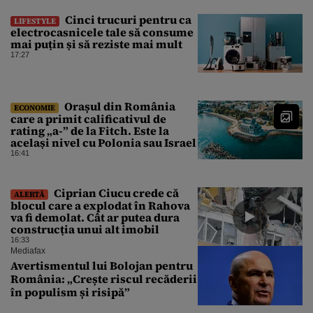
Cinci trucuri pentru ca
LIFESTYLE
electrocasnicele tale să consume
mai puțin și să reziste mai mult
17:27
Orașul din România
ECONOMIE
care a primit calificativul de
rating „a-” de la Fitch. Este la
același nivel cu Polonia sau Israel
16:41
Ciprian Ciucu crede că
ALERTĂ
blocul care a explodat în Rahova
va fi demolat. Cât ar putea dura
construcția unui alt imobil
16:33
Mediafax
Avertismentul lui Bolojan pentru
România: „Crește riscul recăderii
în populism și risipă”