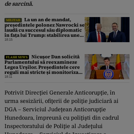
de sarcină.
La un an de mandat,
MILITAR
președintele polonez Nawrocki se
laudă cu succesul său diplomatic
în fața lui Trump: stabilirea unei
prezențe americane permanente
18:15
Nicuşor Dan solicită
FLASH NEWS
Parlamentului să reexamineze
Legea Urşilor. Președintele cere
reguli mai stricte și monitorizare
în timp real
18:11
Potrivit Direcţiei Generale Anticorupţie, în
urma sesizării, ofiţerii de poliţie judiciară ai
DGA – Serviciul Judeţean Anticorupţie
Hunedoara, împreună cu poliţişti din cadrul
Inspectoratului de Poliţie al Judeţului