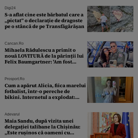
Digi24
S-a aflat cine este bărbatul care a
„pictat” o declarație de dragoste
pe o stâncă de pe Transfăgărășan
Cancan.ro
Mihaela Rădulescu a primit o
nouă LOVITURĂ de la părinții lui
Felix Baumgartner: 'Am fost
ȘTEARSĂ complet din
Prosport.ro
Cum a apărut Alicia, fiica marelui
fotbalist, într-o pereche de
bikini. Internetul a explodat:
„Zeiță superbă!”
Adevarul
Maia Sandu, după vizita unei
delegației talibane la Chișinău:
„Este rușinos că oameni cu