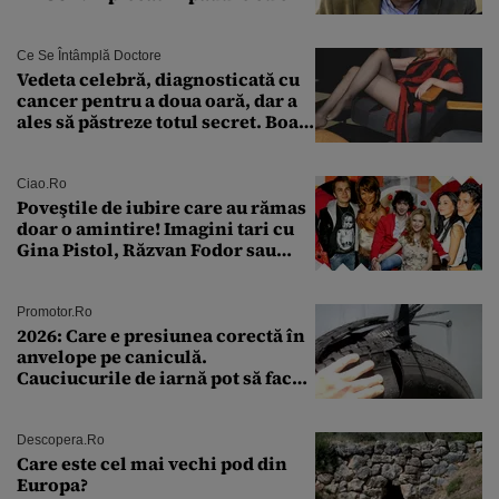
Ce Se Întâmplă Doctore
Vedeta celebră, diagnosticată cu
cancer pentru a doua oară, dar a
ales să păstreze totul secret. Boala
a fost descoperită la un control de
rutină
Ciao.ro
Poveştile de iubire care au rămas
doar o amintire! Imagini tari cu
Gina Pistol, Răzvan Fodor sau
Andra Măruţă şi foştii parteneri
Promotor.ro
2026: Care e presiunea corectă în
anvelope pe caniculă.
Cauciucurile de iarnă pot să facă
explozie la peste 40°C?
Descopera.ro
Care este cel mai vechi pod din
Europa?