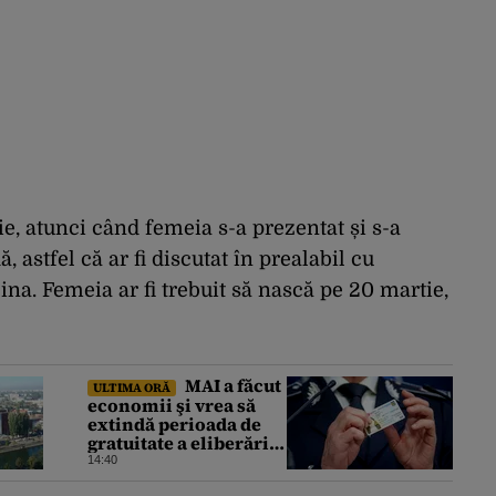
ie, atunci când femeia s-a prezentat și s-a
 astfel că ar fi discutat în prealabil cu
ina. Femeia ar fi trebuit să nască pe 20 martie,
MAI a făcut
ULTIMA ORĂ
economii şi vrea să
extindă perioada de
gratuitate a eliberării
cărţilor electronice de
14:40
identitate