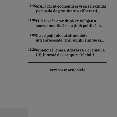
Cum explică ELCEN oprirea activității
la CET Grozăvești
14:40
MAI a făcut economii şi vrea să extindă
perioada de gratuitate a eliberării
cărţilor electronice de identitate
14:38
PSD iese la atac după ce Bolojan a
acuzat modificări cu țintă politică la
Legea ANI: O minciună grosolană prin
care încearcă să acopere culpa PNL-
14:38
Cu ce poți înlocui alimentele
USR
ultraprocesate. Trei soluții simple și
ieftine
14:26
Financial Times: Aderarea Ucrainei la
UE, blocată de corupție. Oficialii
europeni spun că o intrare rapidă este
imposibilă
Vezi toate articolele