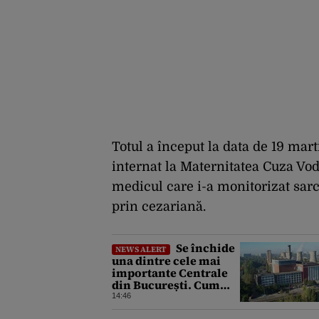
Totul a început la data de 19 mart
internat la Maternitatea Cuza Vodă,
medicul care i-a monitorizat sarc
prin cezariană.
Se închide
NEWS ALERT
una dintre cele mai
importante Centrale
din București. Cum
explică ELCEN oprirea
14:46
activității la CET