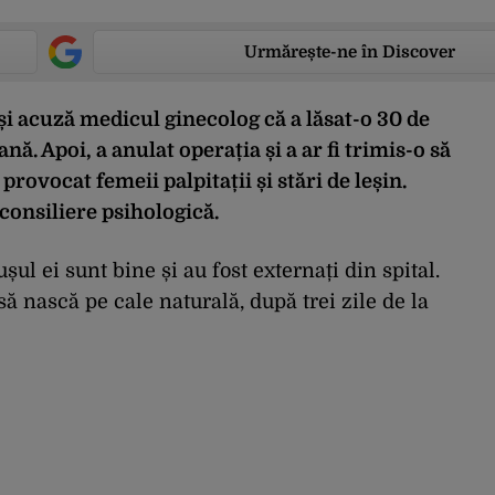
Urmărește-ne în Discover
își acuză medicul ginecolog că a lăsat-o 30 de
ă. Apoi, a anulat operația și a ar fi trimis-o să
i provocat femeii palpitații și stări de leșin.
 consiliere psihologică.
șul ei sunt bine și au fost externați din spital.
ă nască pe cale naturală, după trei zile de la