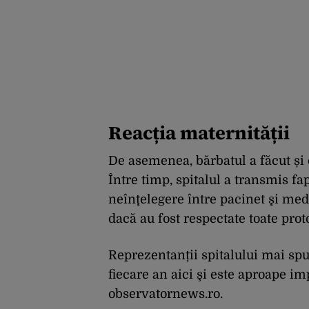
Reacția maternității
De asemenea, bărbatul a făcut și o
Între timp, spitalul a transmis fa
neînţelegere între pacinet şi medi
dacă au fost respectate toate prot
Reprezentanții spitalului mai spu
fiecare an aici şi este aproape imp
observatornews.ro.