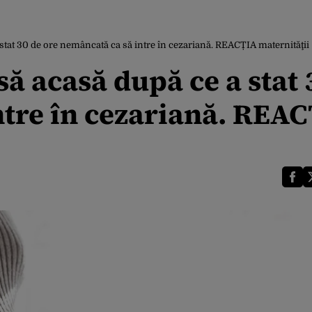
 stat 30 de ore nemâncată ca să intre în cezariană. REACȚIA maternităţii
să acasă după ce a stat 
ntre în cezariană. REA