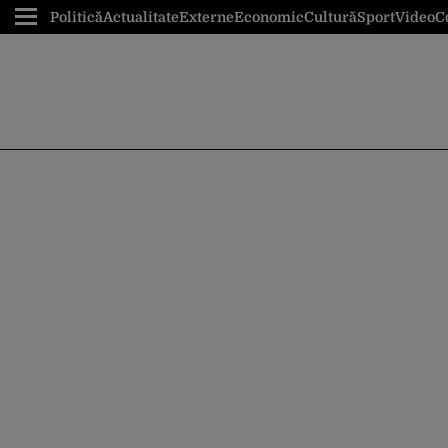
Politică
Actualitate
Externe
Economic
Cultură
Sport
Video
C