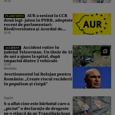
16:33
AUR a sesizat la CCR
FLASH NEWS
două legi- jalon în PNRR, adoptate
recent de parlamentari:
Biodiversitatea şi Acordul de
împrumut cu BIRD
15:55
Accident rutier în
ACCIDENT
județul Teleorman. Un tânăr de 32
de ani a ajuns la spital, după
impactul dintre 2 vehicule
15:52
Mediafax
Avertismentul lui Bolojan pentru
România: „Crește riscul recăderii
în populism și risipă”
Digi24
S-a aflat cine este bărbatul care a
„pictat” o declarație de dragoste
pe o stâncă de pe Transfăgărășan