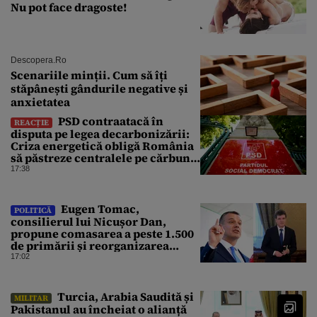
Nu pot face dragoste!
Descopera.ro
Scenariile minții. Cum să îți
stăpânești gândurile negative și
anxietatea
PSD contraatacă în
REACȚIE
disputa pe legea decarbonizării:
Criza energetică obligă România
să păstreze centralele pe cărbune.
Bolojan, acuzat de duplicitate
17:38
Eugen Tomac,
POLITICĂ
consilierul lui Nicușor Dan,
propune comasarea a peste 1.500
de primării și reorganizarea
administrativă a județelor
17:02
Turcia, Arabia Saudită și
MILITAR
Pakistanul au încheiat o alianță