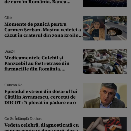
de euro în România. Banca
Transilvania le acordă o
finanțare uriașă
Click
Momente de panică pentru
Carmen Șerban. Mașina vedetei a
căzut în craterul din zona Eroilor:
„M-am speriat foarte tare”
Digi24
Medicamentele Colebil și
Panzcebil au fost retrase din
farmaciile din România.
Explicația dată de Agenția
Națională a Medicamentului
Cancan.ro
Episodul extrem din dosarul lui
Cătălin Avramescu, cercetat de
DIICOT: 'A plecat în pădure cu o
Ce Se Întâmplă Doctore
Vedeta celebră, diagnosticată cu
cancer pentru a doua oară, dar a