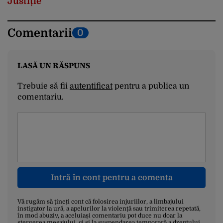
Justiție
Comentarii
0
LASĂ UN RĂSPUNS
Trebuie să fii
autentificat
pentru a publica un
comentariu.
Intră în cont pentru a comenta
Vă rugăm să țineți cont că folosirea injuriilor, a limbajului
instigator la ură, a apelurilor la violență sau trimiterea repetată,
în mod abuziv, a aceluiași comentariu pot duce nu doar la
ștergerea mesajului, ci și la suspendarea temporară a dreptului