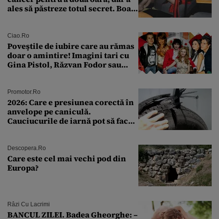
ales să păstreze totul secret. Boala
a fost descoperită la un control de
rutină
Ciao.ro
Poveştile de iubire care au rămas
doar o amintire! Imagini tari cu
Gina Pistol, Răzvan Fodor sau
Andra Măruţă şi foştii parteneri
Promotor.ro
2026: Care e presiunea corectă în
anvelope pe caniculă.
Cauciucurile de iarnă pot să facă
explozie la peste 40°C?
Descopera.ro
Care este cel mai vechi pod din
Europa?
Râzi Cu Lacrimi
BANCUL ZILEI. Badea Gheorghe: –