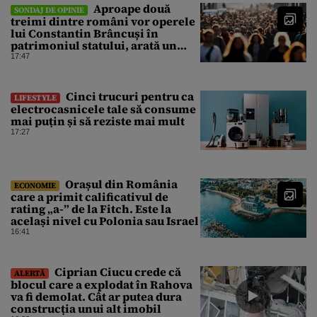
Aproape două
SONDAJ DE OPINIE
treimi dintre români vor operele
lui Constantin Brâncuși în
patrimoniul statului, arată un
sondaj
17:47
Cinci trucuri pentru ca
LIFESTYLE
electrocasnicele tale să consume
mai puțin și să reziste mai mult
17:27
Orașul din România
ECONOMIE
care a primit calificativul de
rating „a-” de la Fitch. Este la
același nivel cu Polonia sau Israel
16:41
Ciprian Ciucu crede că
ALERTĂ
blocul care a explodat în Rahova
va fi demolat. Cât ar putea dura
construcția unui alt imobil