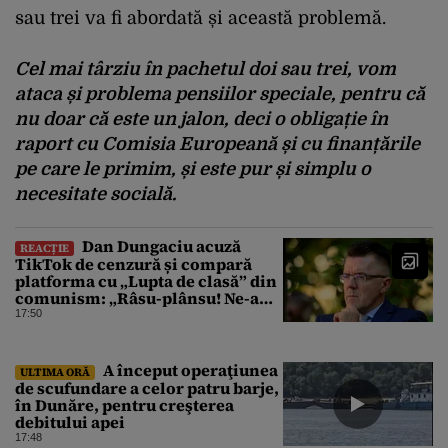
sau trei va fi abordată și această problemă.
Cel mai târziu în pachetul doi sau trei, vom
ataca și problema pensiilor speciale, pentru că
nu doar că este un jalon, deci o obligație în
raport cu Comisia Europeană și cu finanțările
pe care le primim, și este pur și simplu o
necesitate socială.
Dan Dungaciu acuză
REACȚIE
TikTok de cenzură și compară
platforma cu „Lupta de clasă” din
comunism: „Râsu-plânsu! Ne-am
întors de unde am plecat!”
17:50
A început operaţiunea
ULTIMA ORĂ
de scufundare a celor patru barje,
în Dunăre, pentru creşterea
debitului apei
17:48