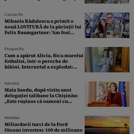
Cancan.ro
Mihaela Rădulescu a primit o
nouă LOVITURĂ de la părinții lui
Felix Baumgartner: 'Am fost
ȘTEARSĂ complet din
Prosport.ro
Cum a apărut Alicia, fiica marelui
fotbalist, într-o pereche de
bikini. Internetul a explodat:
„Zeiță superbă!”
Adevarul
Maia Sandu, după vizita unei
delegației talibane la Chișinău:
„Este rușinos că oameni cu
funcții înalte nu se
documentează”
Mediafax
Miliardarii turci de la Ford
Otosan investesc 100 de milioane