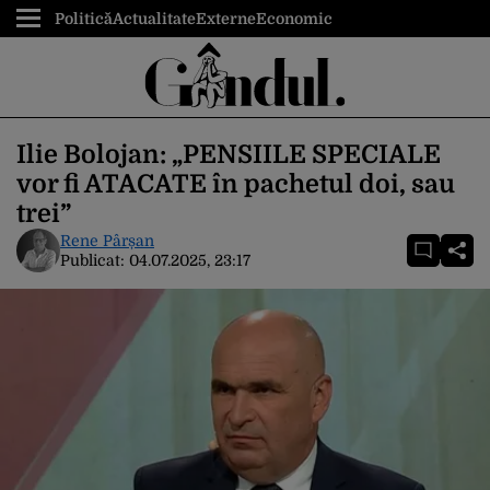
Politică
Actualitate
Externe
Economic
Ilie Bolojan: „PENSIILE SPECIALE
vor fi ATACATE în pachetul doi, sau
trei”
Rene Pârșan
Publicat:
04.07.2025, 23:17