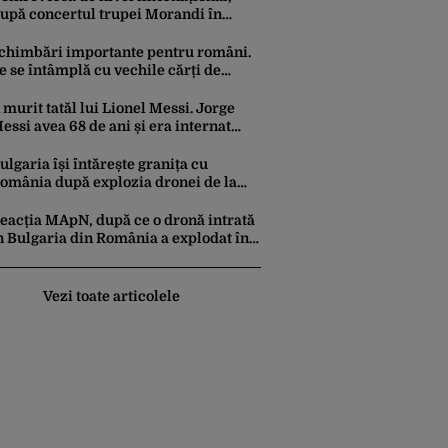
upă concertul trupei Morandi în
bhazia, regiune separatistă, sub
rotecția Rusiei
chimbări importante pentru români.
e se întâmplă cu vechile cărți de
dentitate. Ce perioadă vor mai fi
alabile buletinele clasice
 murit tatăl lui Lionel Messi. Jorge
essi avea 68 de ani și era internat
ntr-o clinică din Argentina
ulgaria își întărește granița cu
omânia după explozia dronei de la
ardam. Forțe antidrone, mutate de la
rontiera cu Turcia
eacția MApN, după ce o dronă intrată
n Bulgaria din România a explodat în
propierea graniței
Vezi toate articolele