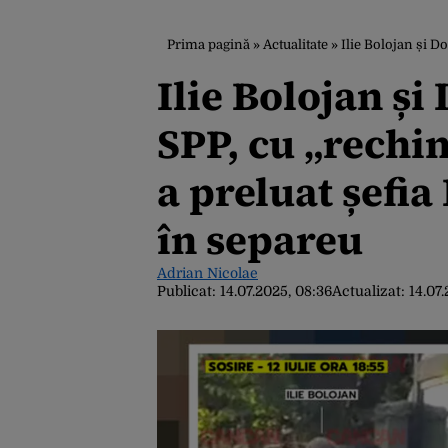
Prima pagină
»
Actualitate
»
Ilie Bolojan și Doamna
Ilie Bolojan și
SPP, cu „rechin
a preluat șefia
în separeu
Adrian Nicolae
Publicat:
14.07.2025, 08:36
Actualizat:
14.07