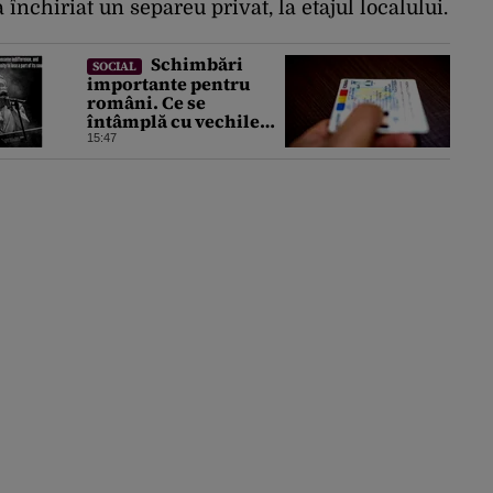
 închiriat un separeu privat, la etajul localului.
Schimbări
SOCIAL
importante pentru
români. Ce se
întâmplă cu vechile
cărți de identitate. Ce
15:47
perioadă vor mai fi
valabile buletinele
clasice