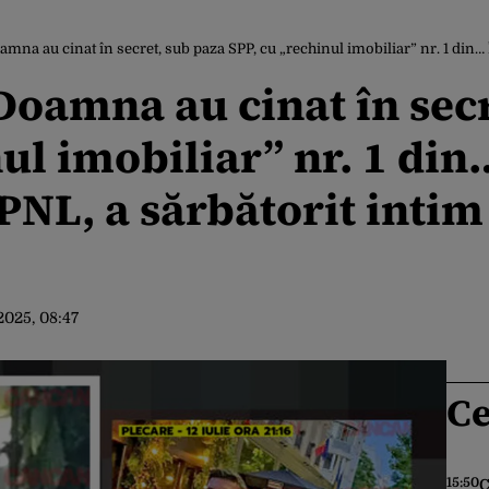
 au cinat în secret, sub paza SPP, cu „rechinul imobiliar” nr. 1 din… În ziua când a preluat
 Doamna au cinat în sec
ul imobiliar” nr. 1 din
 PNL, a sărbătorit intim 
.2025, 08:47
Ce
15:50
C