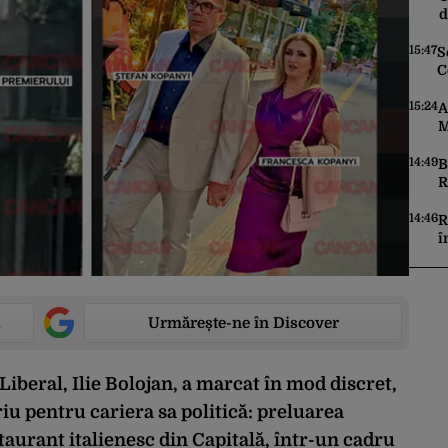
d
A
p
15:47
S
C
i
v
15:24
A
M
î
14:49
B
R
K
f
14:46
R
î
a
Urmărește-ne în Discover
Liberal, Ilie Bolojan, a marcat în mod discret,
iu pentru cariera sa politică: preluarea
aurant italienesc din Capitală, într-un cadru