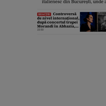
italienesc din București, unde a
Controversă
REACȚIE
de nivel internațional,
după concertul trupei
Morandi în Abhazia,
regiune separatistă,
15:50
sub protecția Rusiei