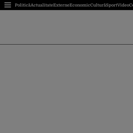
Politică
Actualitate
Externe
Economic
Cultură
Sport
Video
C