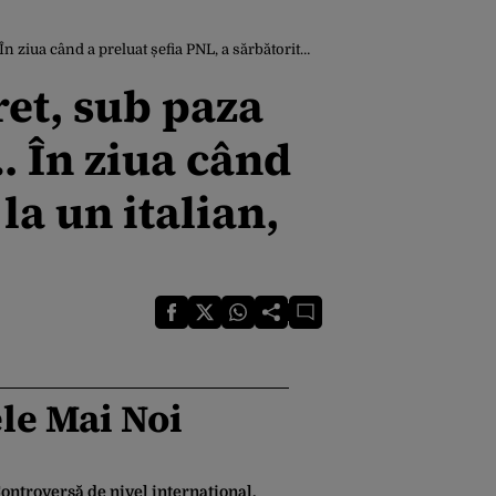
 șefia PNL, a sărbătorit intim la un italian, în separeu
ret, sub paza
… În ziua când
la un italian,
le Mai Noi
ontroversă de nivel internațional,