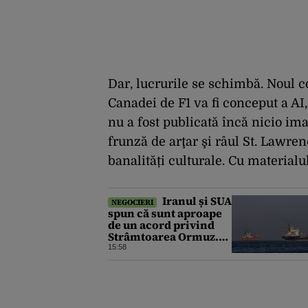
Dar, lucrurile se schimbă. Noul 
Canadei de F1 va fi conceput a AI,
nu a fost publicată încă nicio ima
frunză de arţar şi râul St. Lawre
banalități culturale. Cu materialul
Iranul și SUA
NEGOCIERI
spun că sunt aproape
de un acord privind
Strâmtoarea Ormuz.
Discuțiile depind însă
15:58
de concesii de ambele
părți