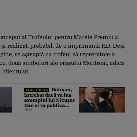
conceput al Trofeului pentru Marele Premiu al
 și realizat, probabil, de o imprimantă HD. Deşi
gine, se aşteaptă ca trofeul să reprerzinte o
nce, două simboluri ale oraşului Montreal, adică
 clientului.
Bolojan,
FLASH NEWS
întrebat dacă va lua
exemplul lui Nicușor
Dan și va publica
declarația de avere a
15:54
partenerei sale de
viață. Ce răspuns a dat
premierul demis