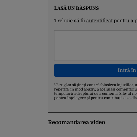
LASĂ UN RĂSPUNS
Trebuie să fii
autentificat
pentru a 
Intră î
Vă rugăm să țineți cont că folosirea injuriilor, 
repetată, în mod abuziv, a aceluiași comentariu
temporară a dreptului de a comenta. Site-ul no
pentru înțelegere și pentru contribuția la o di
Recomandarea video