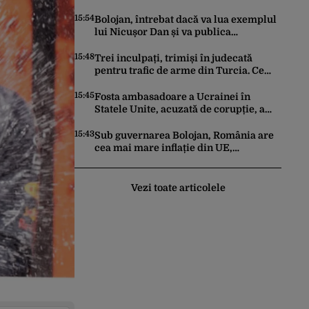
Discuțiile depind însă de concesii de
ambele părți
15:54
Bolojan, întrebat dacă va lua exemplul
lui Nicușor Dan și va publica
declarația de avere a partenerei sale
de viață. Ce răspuns a dat premierul
15:48
Trei inculpați, trimiși în judecată
demis
pentru trafic de arme din Turcia. Ce
„arsenal” au adus prin Vama Giurgiu
15:45
Fosta ambasadoare a Ucrainei în
Statele Unite, acuzată de corupție, a
fost eliberată pe cauțiune. Ce obligații
îi sunt impuse
15:43
Sub guvernarea Bolojan, România are
cea mai mare inflație din UE,
recesiune economică, prețuri record la
carburanți și cea mai gravă criză
energetică de la Revoluție încoace.
Vezi toate articolele
Cum se apără premierul, întrebat de
Gândul dacă își cere scuze