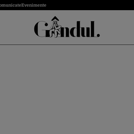
omunicate
Evenimente