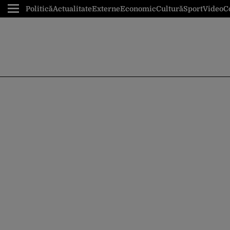
Politică
Actualitate
Externe
Economic
Cultură
Sport
Video
C