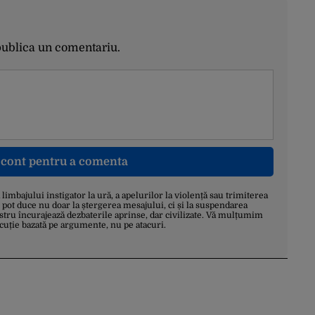
publica un comentariu.
n cont pentru a comenta
a limbajului instigator la ură, a apelurilor la violență sau trimiterea
 pot duce nu doar la ștergerea mesajului, ci și la suspendarea
stru încurajează dezbaterile aprinse, dar civilizate. Vă mulțumim
scuție bazată pe argumente, nu pe atacuri.