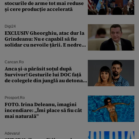
stocurile de arme tot mai reduse
și cere producție accelerată
Digi24
EXCLUSIV Gheorghiu, atac dur la
Grindeanu: Nu e capabil să fie
solidar cu nevoile țării. E nedrept
ca PSD să primească guvernarea
Cancan.ro
Anca și-a părăsit soțul după
Survivor! Gesturile lui DOC față
de colegele din junglă au detonat
relația de acasă!
Prosport.ro
FOTO. Irina Deleanu, imagini
incendiare: „Îmi place să fiu cât
mai naturală”
Adevarul