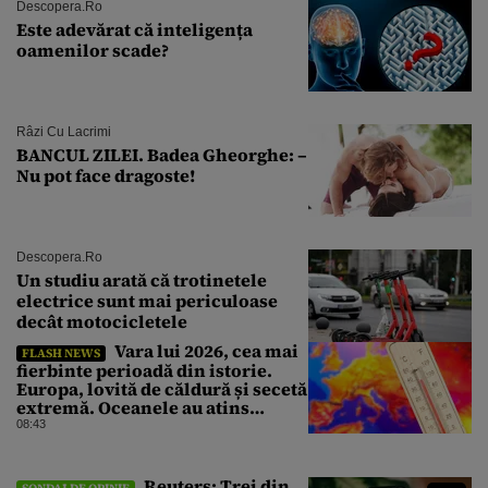
Descopera.ro
Este adevărat că inteligența
oamenilor scade?
Râzi Cu Lacrimi
BANCUL ZILEI. Badea Gheorghe: –
Nu pot face dragoste!
Descopera.ro
Un studiu arată că trotinetele
electrice sunt mai periculoase
decât motocicletele
Vara lui 2026, cea mai
FLASH NEWS
fierbinte perioadă din istorie.
Europa, lovită de căldură și secetă
extremă. Oceanele au atins
temperaturi record
08:43
Reuters: Trei din