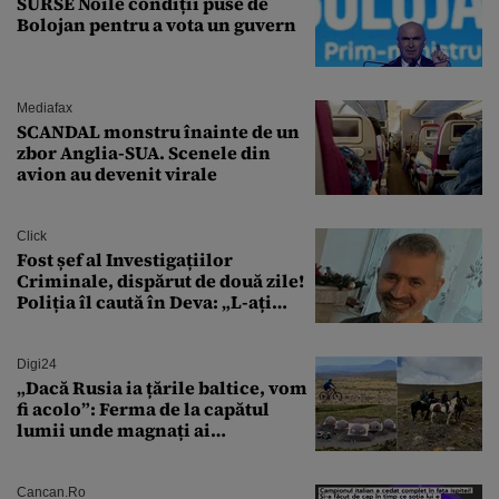
SURSE Noile condiții puse de
Bolojan pentru a vota un guvern
Mediafax
SCANDAL monstru înainte de un
zbor Anglia-SUA. Scenele din
avion au devenit virale
Click
Fost șef al Investigațiilor
Criminale, dispărut de două zile!
Poliția îl caută în Deva: „L-ați
văzut?”
Digi24
„Dacă Rusia ia țările baltice, vom
fi acolo”: Ferma de la capătul
lumii unde magnați ai
tehnologiei vor să
supraviețuiască apocalipsei
Cancan.ro