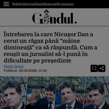
Politică
Actualitate
Externe
Economic
Întrebarea la care Nicușor Dan a
cerut un răgaz până “mâine
dimineață” ca să răspundă. Cum a
reușit un jurnalist să-l pună în
dificultate pe președinte
Florin Soare
Publicat:
20.06.2026, 15:56