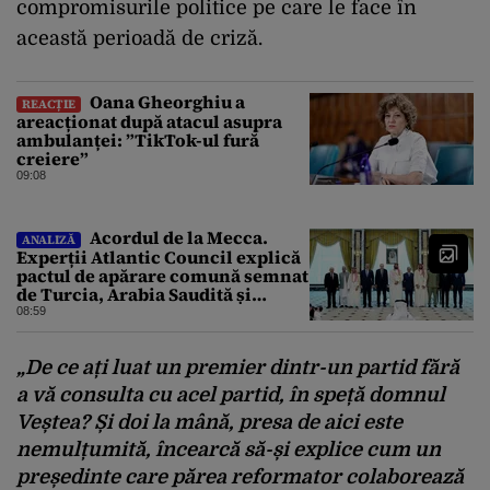
compromisurile politice pe care le face în
această perioadă de criză.
Oana Gheorghiu a
REACȚIE
areacționat după atacul asupra
ambulanței: ”TikTok-ul fură
creiere”
09:08
Acordul de la Mecca.
ANALIZĂ
Experții Atlantic Council explică
pactul de apărare comună semnat
de Turcia, Arabia Saudită și
Pakistan
08:59
„De ce ați luat un premier dintr-un partid fără
a vă consulta cu acel partid, în speță domnul
Veștea? Și doi la mână, presa de aici este
nemulțumită, încearcă să-și explice cum un
președinte care părea reformator colaborează