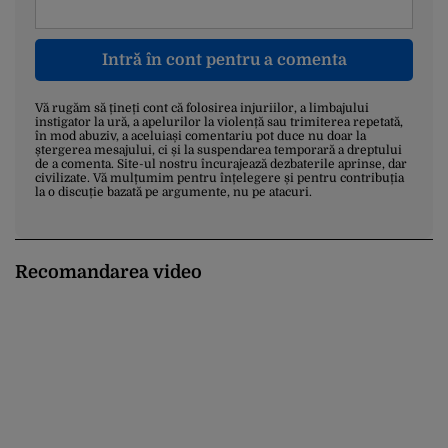
Intră în cont pentru a comenta
Vă rugăm să țineți cont că folosirea injuriilor, a limbajului
instigator la ură, a apelurilor la violență sau trimiterea repetată,
în mod abuziv, a aceluiași comentariu pot duce nu doar la
ștergerea mesajului, ci și la suspendarea temporară a dreptului
de a comenta. Site-ul nostru încurajează dezbaterile aprinse, dar
civilizate. Vă mulțumim pentru înțelegere și pentru contribuția
la o discuție bazată pe argumente, nu pe atacuri.
Recomandarea video