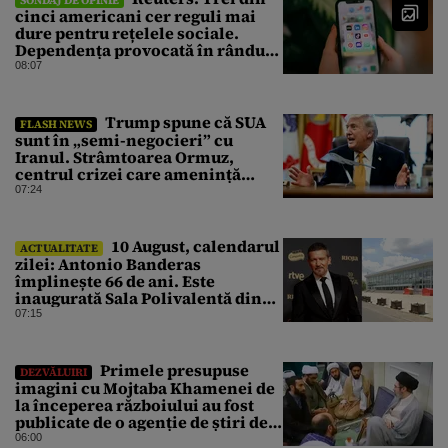
SONDAJ DE OPINIE
cinci americani cer reguli mai
dure pentru rețelele sociale.
Dependența provocată în rândul
copiilor, principala îngrijorare
08:07
Trump spune că SUA
FLASH NEWS
sunt în „semi-negocieri” cu
Iranul. Strâmtoarea Ormuz,
centrul crizei care amenință
piața mondială a petrolului
07:24
10 August, calendarul
ACTUALITATE
zilei: Antonio Banderas
împlinește 66 de ani. Este
inaugurată Sala Polivalentă din
București
07:15
Primele presupuse
DEZVĂLUIRI
imagini cu Mojtaba Khamenei de
la începerea războiului au fost
publicate de o agenție de știri de
stat din Iran
06:00