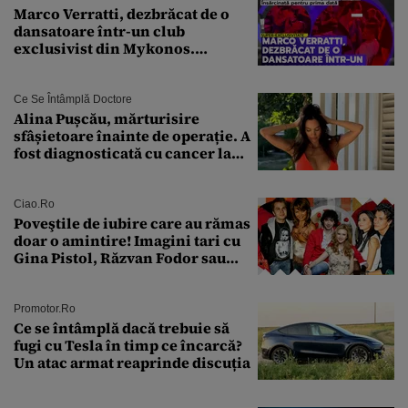
Marco Verratti, dezbrăcat de o
dansatoare într-un club
exclusivist din Mykonos.
Campionul italian a cedat
complet în fața ispitei!
Ce Se Întâmplă Doctore
Alina Pușcău, mărturisire
sfâșietoare înainte de operație. A
fost diagnosticată cu cancer la
sân în metastază: „Este singurul
tratament care o să mă ajute să
îmi salvez viața”
Ciao.ro
Poveştile de iubire care au rămas
doar o amintire! Imagini tari cu
Gina Pistol, Răzvan Fodor sau
Andra Măruţă şi foştii parteneri
Promotor.ro
Ce se întâmplă dacă trebuie să
fugi cu Tesla în timp ce încarcă?
Un atac armat reaprinde discuția