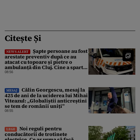
Citește Și
Șapte persoane au fost
NEWS ALERT
arestate preventiv după ce au
atacat cu topoare și pietre o
ambulanță din Cluj. Cine a spart
parbrizul și l-a rănit pe șofer
08:56
Călin Georgescu, mesaj la
MESAJ
425 de ani de la uciderea lui Mihai
Viteazul: „Globaliștii anticreștini
se tem de românii uniți”
08:55
Noi reguli pentru
LEGE
conducătorii de trotinete
electrice. Ce ar urma să facă