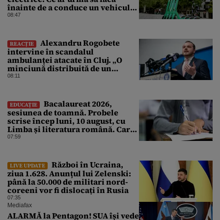
înainte de a conduce un vehicul
pe drumurile publice
08:47
Alexandru Rogobete
REACȚIE
intervine în scandalul
ambulanței atacate în Cluj. „O
minciună distribuită de un
milion de ori rămâne o
08:11
minciună”
Bacalaureat 2026,
EDUCAȚIE
sesiunea de toamnă. Probele
scrise încep luni, 10 august, cu
Limba și literatura română. Care
sunt regulile promovării
07:59
examenului
Război în Ucraina,
LIVE UPDATE
ziua 1.628. Anunțul lui Zelenski:
până la 50.000 de militari nord-
coreeni vor fi dislocați în Rusia
07:35
Mediafax
ALARMĂ la Pentagon! SUA își vede