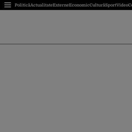
Politică
Actualitate
Externe
Economic
Cultură
Sport
Video
C