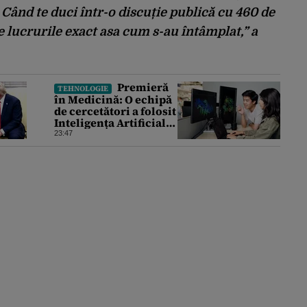
 Când te duci într-o discuție publică cu 460 de
 lucrurile exact asa cum s-au întâmplat,” a
Premieră
TEHNOLOGIE
în Medicină: O echipă
de cercetători a folosit
Inteligența Artificială
pentru a crea primele
23:47
virusuri sintetice la
tratarea de E.coli