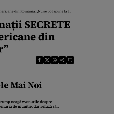
ne din România: „Nu se pot spune la televizor”
rmații SECRETE
ericane din
r”
le Mai Noi
rump neagă zvonurile despre
enuria de muniție, dar refuză să
rimită rachete Ucrainei: „Avem și noi