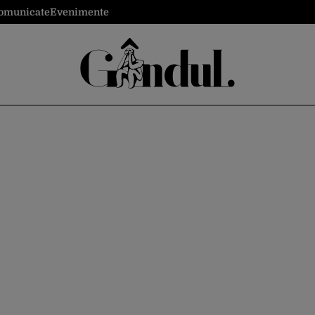
omunicate
Evenimente