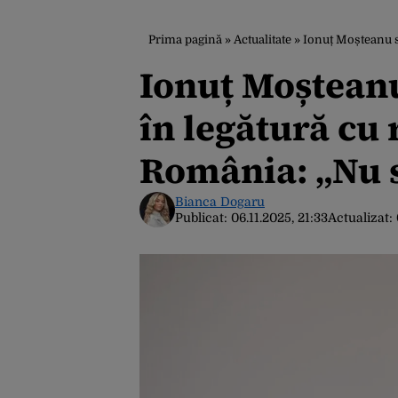
Prima pagină
»
Actualitate
»
Ionuț Moșteanu sp
Ionuț Moșteanu
în legătură cu
România: „Nu s
Bianca Dogaru
Publicat:
06.11.2025, 21:33
Actualizat: