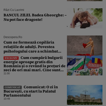
Râzi Cu Lacrimi
BANCUL ZILEI. Badea Gheorghe: –
Nu pot face dragoste!
Descopera.ro
Cum ne formează copilăria
relațiile de adulți. Povestea
psihologului care a schimbat
felul în care înțelegem iubirea
Cum cumpără bulgarii
EXCLUSIV
energie aproape gratis din
România și o revând la prețuri de
zeci de ori mai mari. Cine sunt
noii „băieți deștepți” din energie
11:00
de la sud de Dunăre
Comunicat: O zi în
COMUNICAT
București, cu start la Palatul
Parlamentului
10:49