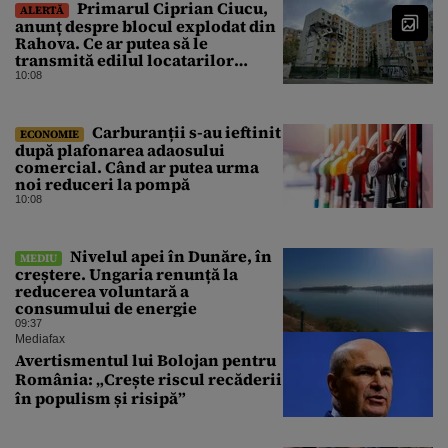
Primarul Ciprian Ciucu,
ALERTĂ
anunț despre blocul explodat din
Rahova. Ce ar putea să le
transmită edilul locatarilor
rămași pe drumuri
10:08
Carburanții s-au ieftinit
ECONOMIE
după plafonarea adaosului
comercial. Când ar putea urma
noi reduceri la pompă
10:08
Nivelul apei în Dunăre, în
MEDIU
creștere. Ungaria renunță la
reducerea voluntară a
consumului de energie
09:37
Mediafax
Avertismentul lui Bolojan pentru
România: „Crește riscul recăderii
în populism și risipă”