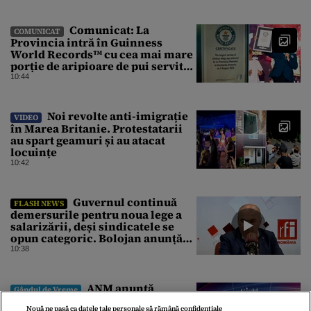
Comunicat: La
COMUNICAT
Provincia intră în Guinness
World Records™ cu cea mai mare
porție de aripioare de pui servită
la un eveniment
10:44
Noi revolte anti-imigrație
VIDEO
în Marea Britanie. Protestatarii
au spart geamuri și au atacat
locuințe
10:42
Guvernul continuă
FLASH NEWS
demersurile pentru noua lege a
salarizării, deși sindicatele se
opun categoric. Bolojan anunță
când ar putea fi depusă în
10:38
Parlament
ANM anunță
Gândul de Vreme
temperaturi în scădere și
Nouă ne pasă ca datele tale personale să rămână confidențiale