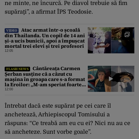
ne minte, ne încurcă. Pe diavol trebuie să fim
supăraţi”, a afirmat ÎPS Teodosie.
Atac armat într-o școală
VIDEO
din Thailanda. Un copil de 14 ani
și-a ucis bunicii, apoi a împușcat
mortal trei elevi și trei profesori
12:05
Cântăreața Carmen
FLASH NEWS
Șerban susține că a căzut cu
mașina în groapa care s-a format
la Eroilor: „M-am speriat foarte
tare”
12:00
Întrebat dacă este supărat pe cei care îl
anchetează, Arhiepiscopul Tomisului a
răspuns: “Ce treabă am eu cu ei? Nici nu au ce
să ancheteze. Sunt vorbe goale”.