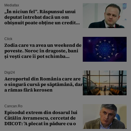
Mediafax
„În niciun fel”. Răspunsul unui
deputat întrebat dacă un om
obișnuit poate obține un credit
ipotecar
Click
Zodia care va avea un weekend de
poveste. Noroc în dragoste, bani
și vești care îi pot schimba
viitorul
Digi24
Aeroportul din România care are
o singură cursă pe săptămână, dar
a rămas fără kerosen
Cancan.ro
Episodul extrem din dosarul lui
Cătălin Avramescu, cercetat de
DIICOT: 'A plecat în pădure cu o