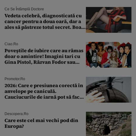
Ce Se Întâmplă Doctore
Vedeta celebră, diagnosticată cu
cancer pentru a doua oară, dar a
ales să păstreze totul secret. Boala
a fost descoperită la un control de
rutină
Ciao.ro
Poveştile de iubire care au rămas
doar o amintire! Imagini tari cu
Gina Pistol, Răzvan Fodor sau
Andra Măruţă şi foştii parteneri
Promotor.ro
2026: Care e presiunea corectă în
anvelope pe caniculă.
Cauciucurile de iarnă pot să facă
explozie la peste 40°C?
Descopera.ro
Care este cel mai vechi pod din
Europa?