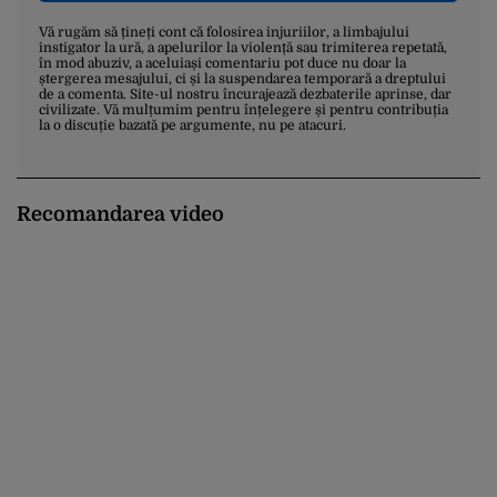
Vă rugăm să țineți cont că folosirea injuriilor, a limbajului
instigator la ură, a apelurilor la violență sau trimiterea repetată,
în mod abuziv, a aceluiași comentariu pot duce nu doar la
ștergerea mesajului, ci și la suspendarea temporară a dreptului
de a comenta. Site-ul nostru încurajează dezbaterile aprinse, dar
civilizate. Vă mulțumim pentru înțelegere și pentru contribuția
la o discuție bazată pe argumente, nu pe atacuri.
Recomandarea video