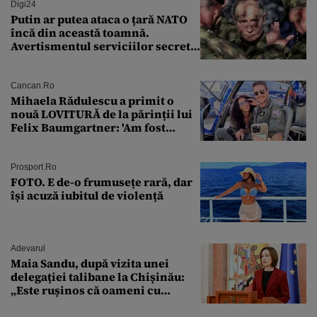
Digi24
Putin ar putea ataca o țară NATO
încă din această toamnă.
Avertismentul serviciilor secrete
americane
Cancan.ro
Mihaela Rădulescu a primit o
nouă LOVITURĂ de la părinții lui
Felix Baumgartner: 'Am fost
ȘTEARSĂ complet din
Prosport.ro
FOTO. E de-o frumusețe rară, dar
își acuză iubitul de violență
Adevarul
Maia Sandu, după vizita unei
delegației talibane la Chișinău:
„Este rușinos că oameni cu
funcții înalte nu se
documentează”