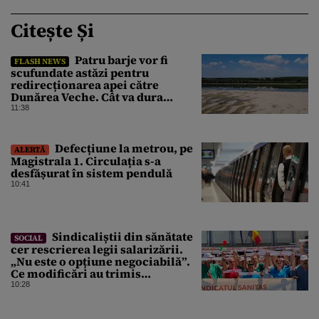
Citește Și
Patru barje vor fi
FLASH NEWS
scufundate astăzi pentru
redirecționarea apei către
Dunărea Veche. Cât va dura
operațiunea
11:38
Defecțiune la metrou, pe
ALERTĂ
Magistrala 1. Circulația s-a
desfășurat în sistem pendulă
10:41
Sindicaliștii din sănătate
SOCIAL
cer rescrierea legii salarizării.
„Nu este o opțiune negociabilă”.
Ce modificări au trimis
Guvernului Bolojan
10:28