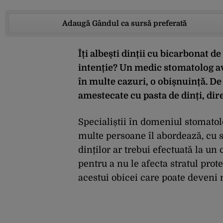
Adaugă Gândul ca sursă preferată
Îți albești dinții cu bicarbonat d
intenție? Un medic stomatolog av
în multe cazuri, o obișnuință. De
amestecate cu pasta de dinți, dire
Specialiștii în domeniul stomatol
multe persoane îl abordează, cu sc
dinților ar trebui efectuată la un 
pentru a nu le afecta stratul pro
acestui obicei care poate deveni