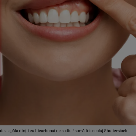
 a spăla dinții cu bicarbonat de sodiu / sursă foto: colaj Shutterstock