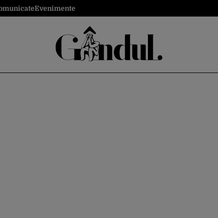
omunicate
Evenimente