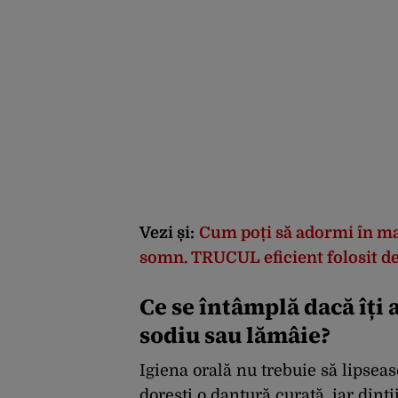
Vezi și:
Cum poți să adormi în mai
somn. TRUCUL eficient folosit de
Ce se întâmplă dacă îți 
sodiu sau lămâie?
Igiena orală nu trebuie să lipseas
dorești o dantură curată, iar dinț