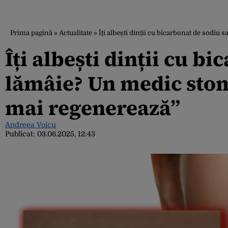
Prima pagină
»
Actualitate
»
Îți albești dinții cu bicarbonat de sodi
Îți albești dinții cu b
lămâie? Un medic stom
mai regenerează”
Andreea Voicu
Publicat:
03.06.2025, 12:43