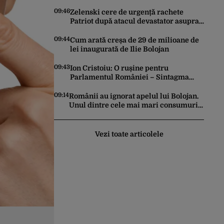
dragoste pe o stâncă de pe
Transfăgărășan: „Anna, ține-ți prostul
09:46
Zelenski cere de urgență rachete
acasă!”
Patriot după atacul devastator asupra
Kievului: „Este important să eliminăm
toate birocrațiile”
09:44
Cum arată creșa de 29 de milioane de
lei inaugurată de Ilie Bolojan
09:43
Ion Cristoiu: O rușine pentru
Parlamentul României – Sintagma
„Persoana care are relații
asemănătoare acelora dintre soți” din
09:14
Românii au ignorat apelul lui Bolojan.
Legea ANI
Unul dintre cele mai mari consumuri
de energie ale verii a fost înregistrat
miercuri seara
Vezi toate articolele