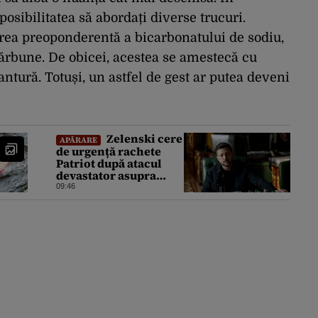
 posibilitatea să abordați diverse trucuri.
area preoponderentă a bicarbonatului de sodiu,
cărbune. De obicei, acestea se amestecă cu
dantură. Totuși, un astfel de gest ar putea deveni
Zelenski cere
APĂRARE
de urgență rachete
Patriot după atacul
devastator asupra
Kievului: „Este
09:46
important să
eliminăm toate
birocrațiile”