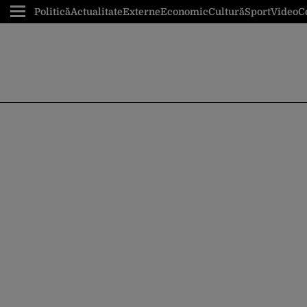
Politică
Actualitate
Externe
Economic
Cultură
Sport
Video
C