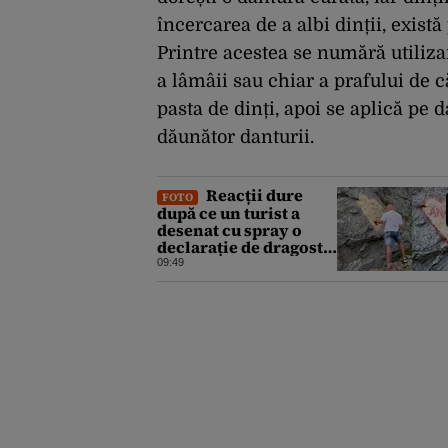
încercarea de a albi dinții, există
Printre acestea se numără utiliz
a lâmâii sau chiar a prafului de 
pasta de dinți, apoi se aplică pe 
dăunător danturii.
Reacții dure
FOTO
după ce un turist a
desenat cu spray o
declarație de dragoste
pe o stâncă de pe
09:49
Transfăgărășan:
„Anna, ține-ți prostul
acasă!”