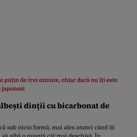
 puțin de trei minute, chiar dacă nu îți este
 japonezi
albești dinții cu bicarbonat de
că sub nicio formă, mai ales atunci când îți
ii să aibă o nuanță cât mai deschisă. În