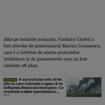
Aflat
pe
holurile
instan
ț
ei
, Vladimir
Ciorb
ă
a
fost
abordat
de
protestatarul
Marian
Ceau
ș
escu
,
care l-a
întrebat
de
soarta
proiectelor
imobiliare
ș
i
de
garsonierele
care au
fost
vândute
off-plan.
S-au încheiat cele 40 de
MILITAR
zile în care Zelenski a spus că va
influența Rusia să ceară pace. Ce
rezultate a adus operațiunea
Kievului
01:01