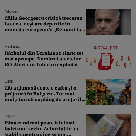
Adevarul
Călin Georgescu critică trecerea
la euro, deși are depozite în
moneda europeană: „Renunți la
leu, renunți la suveranitate”
Mediafax
Războiul din Ucraina se simte tot
mai aproape. Numărul alertelor
RO-Alert din Tulcea a explodat
Click
Cât a ajuns să coste o cafea și o
prăjitură în Bulgaria. Tot mai
mulți turiști se plâng de prețurile
ridicate
Digi24
Până când mai poate fi folosit
buletinul vechi. Autoritățile au
stabilit pentru cine se mai