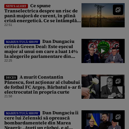
Ce spune
NEWS ALERT
Transelectrica despre un risc de
pană majoră de curent, în plină
criză energetică. Ce se întâmplă
cu Sistemul Electroenergetic
22:51
Național
Dan Dungaciu
MARIUS TUCĂ SHOW
critică Green Deal: Este eșecul
major al unui om care a luat 14%
la alegerile parlamentare din
Olanda
22:25
A murit Constantin
DECES
Pănescu, fost acționar al clubului
de fotbal FC Argeș. Bărbatul s-ar fi
electrocutat în propria curte
21:58
Dan Dungaciu îi
MARIUS TUCĂ SHOW
cere lui Zelenski să oprească
bombardamentele din Marea
Neagră: „Aveți un război, e al