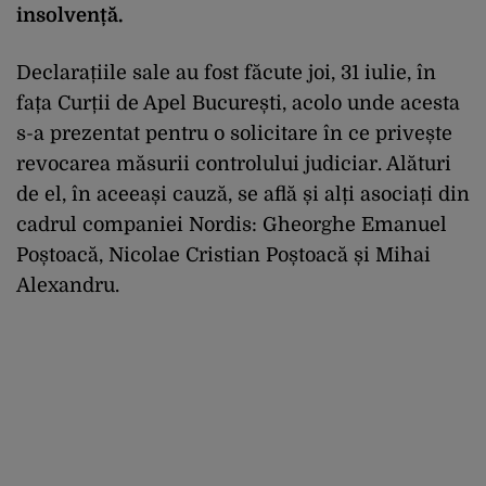
insolven
ță
.
Declara
ț
iile
sale au
fost
f
ă
cute
joi
, 31
iulie
,
în
fa
ț
a
Cur
ț
ii
de
Apel
Bucure
ș
ti
,
acolo
unde
acesta
s-a
prezentat
pentru
o
solicitare
în
ce
prive
ș
te
revocarea
m
ă
surii
controlului
judiciar
.
Al
ă
turi
de
el
,
în
aceea
ș
i
cauz
ă
, se
afl
ă
ș
i
al
ț
i
asocia
ț
i
din
cadrul
companiei
Nordis
: Gheorghe Emanuel
Po
ștoacă
, Nicolae Cristian
Poștoacă
și
Mihai
Alexandru
.