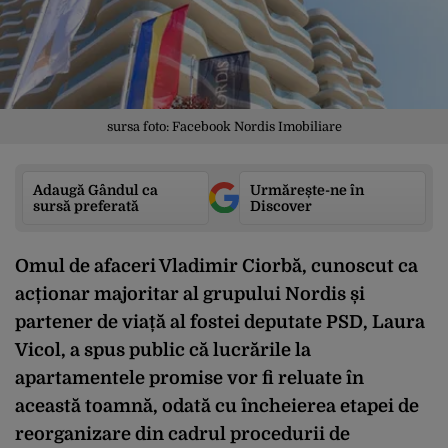
sursa foto: Facebook Nordis Imobiliare
Adaugă Gândul ca
Urmărește-ne în
sursă preferată
Discover
Omul de
afaceri
Vladimir
Ciorb
ă
,
cunoscut
ca
ac
ț
ionar
majoritar
al
grupului
Nordis
ș
i
partener
de
via
ță
al
fostei
deputate
PSD, Laura
Vicol
, a
spus
public
c
ă
lucr
ă
rile
la
apartamentele
promise
vor
fi
reluate
în
aceast
ă
toamn
ă
,
odat
ă
cu
încheierea
etapei
de
reorganizare
din
cadrul
procedurii
de