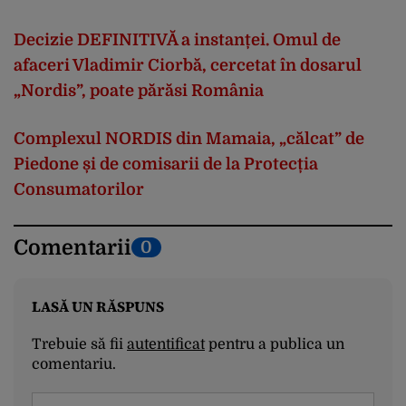
Decizie
DEFINITIV
Ă a
instanței
. Omul de
afaceri
Vladimir
Ciorbă
,
cercetat
în
dosarul
„
Nordis
”,
poate
p
ărăsi
Rom
ânia
Complexul
NORDIS din
Mamaia
,
„
c
ălcat
” de
Piedone
și
de
comisarii
de la
Protecția
Consumatorilor
Comentarii
0
LASĂ UN RĂSPUNS
Trebuie să fii
autentificat
pentru a publica un
comentariu.