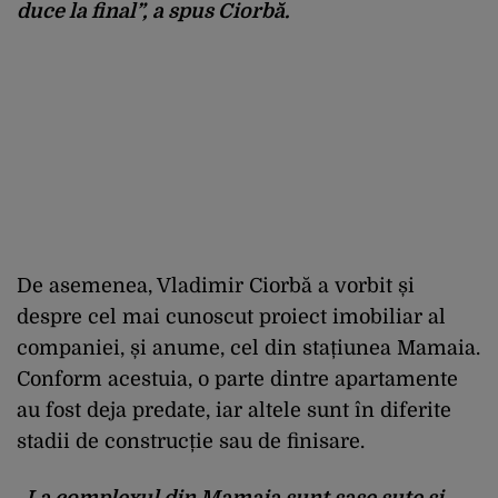
duce
la final”, a
spus
Ciorbă
.
De
asemenea
, Vladimir
Ciorb
ă
a
vorbit
ș
i
despre
cel
mai
cunoscut
proiect
imobiliar
al
companiei
,
ș
i
anume
,
cel
din
sta
ț
iunea
Mamaia
.
Conform
acestuia
, o
parte
dintre
apartamente
au
fost
deja
predate,
iar
altele
sunt
în
diferite
stadii
de
construc
ț
ie
sau
de
finisare
.
„La
complexul
din
Mamaia
sunt
șase
sute
și