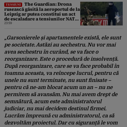
The Guardian: Drona
TENSIUNI
rusească găsită la aeroportul de la
Leipzig ar putea constitui un act
de escaladare a tensiunilor NATO-
Rusia
23:59
„
Garsonierele
și
apartamentele
există
,
ele
sunt
pe
societate
.
Astăzi
au
sechestru
. Nu
vor
mai
avea
sechestru
în
curând
, se
va
face o
reorganizare
. Este o
procedur
ă
de
insolvență
.
După
reorganizare
, care se
va
face
probabil
în
toamna
aceasta
,
va
reîncepe
lucrul
,
pentru
c
ă
unele
nu sunt terminate, nu sunt
finisate
–
pentru
c
ă
ne-am
blocat
acum
un an
– nu ne
permitem
s
ă
avansăm
. Nu
mai
avem
drept
de
semnătură
,
acum
este
administratorul
judiciar
, nu
mai
decidem
destinul
firmei
.
Lucrăm
împreun
ă
cu
administratorul
, ca
să
dezvoltăm
proiectul
. Dar cu
siguranță
le
vom