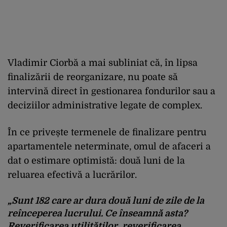
Vladimir
Ciorb
ă
a
mai
subliniat
c
ă
,
în
lipsa
finaliz
ă
rii
de
reorganizare
, nu
poate
s
ă
intervin
ă
direct
în
gestionarea
fondurilor
sau
a
deciziilor
administrative legate de complex.
În
ce
prive
ș
te
termenele
de
finalizare
pentru
apartamentele
neterminate
, omul de
afaceri
a
dat
o
estimare
optimist
ă
:
dou
ă
luni
de la
reluarea
efectiv
ă
a
lucr
ă
rilor
.
„Sunt 182 care
ar
dura
dou
ă
luni
de
zile
de la
re
începerea
lucrului
. Ce
înseamn
ă
asta
?
Reverificarea
utilităților
,
reverificarea