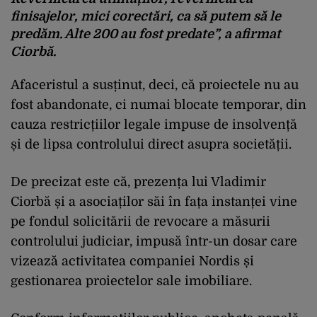
finisajelor
,
mici
corectări
, ca
să
putem
să
le
predăm
. Alte 200 au
fost
predate”, a
afirmat
Ciorbă
.
Afaceristul
a
sus
ț
inut
,
deci
,
c
ă
proiectele
nu au
fost
abandonate
, ci
numai
blocate
temporar
, din
cauza
restric
ț
iilor
legale
impuse
de
insolven
ță
ș
i
de
lipsa
controlului
direct
asupra
societ
ăț
ii
.
De
precizat
este
c
ă
,
prezen
ța
lui
Vladimir
Ciorbă
și
a
asociaților
săi
în
fa
ța
instanței
vine
pe
fondul
solicitării
de
revocare
a
măsurii
controlului
judiciar
,
impusă
într
-un
dosar
care
vizeaz
ă
activitatea
companiei
Nordis
și
gestionarea
proiectelor
sale
imobiliare
.