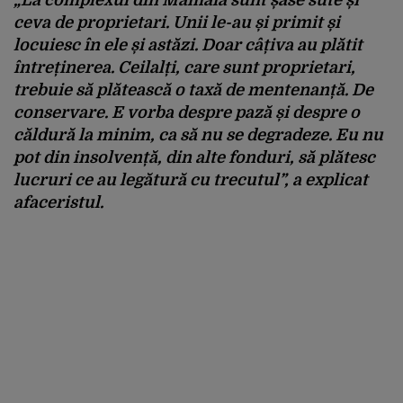
ceva
de
proprietari
.
Unii
le-au
și
primit
și
locuiesc
în
ele
și
astăzi
.
Doar
c
â
țiva
au
plătit
între
ținerea
.
Ceilalți
, care sunt
proprietari
,
trebuie
să
plătească
o
taxă
de
mentenanță
. De
conservare
. E
vorba
despre
pază
și
despre
o
căldură
la minim, ca
să
nu se
degradeze
. Eu nu
pot din
insolvență
, din
alte
fonduri
,
să
plătesc
lucruri
ce
au
legătură
cu
trecutul
”, a
explicat
afaceristul
.