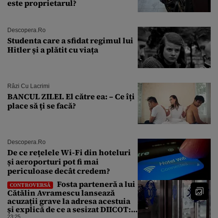
este proprietarul?
Descopera.ro
Studenta care a sfidat regimul lui
Hitler și a plătit cu viața
Râzi Cu Lacrimi
BANCUL ZILEI. El către ea: – Ce îți
place să ți se facă?
Descopera.ro
De ce rețelele Wi-Fi din hoteluri
și aeroporturi pot fi mai
periculoase decât credem?
Fosta parteneră a lui
CONTROVERSĂ
Cătălin Avramescu lansează
acuzații grave la adresa acestuia
și explică de ce a sesizat DIICOT:
„Făcea baie complet dezbrăcat cu
23:25