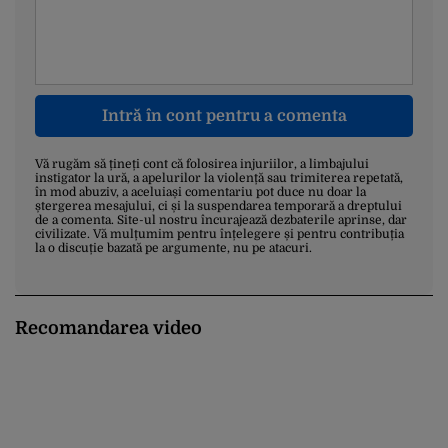
Intră în cont pentru a comenta
Vă rugăm să țineți cont că folosirea injuriilor, a limbajului
instigator la ură, a apelurilor la violență sau trimiterea repetată,
în mod abuziv, a aceluiași comentariu pot duce nu doar la
ștergerea mesajului, ci și la suspendarea temporară a dreptului
de a comenta. Site-ul nostru încurajează dezbaterile aprinse, dar
civilizate. Vă mulțumim pentru înțelegere și pentru contribuția
la o discuție bazată pe argumente, nu pe atacuri.
Recomandarea video