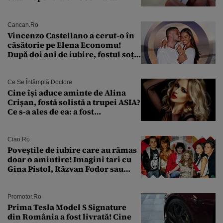
eliberează cartea de identitate
model 1997
Cancan.ro
Vincenzo Castellano a cerut-o în
căsătorie pe Elena Economu!
După doi ani de iubire, fostul soț
al Antoniei se pregătește de nuntă
Ce Se Întâmplă Doctore
Cine își aduce aminte de Alina
Crișan, fostă solistă a trupei ASIA?
Ce s-a ales de ea: a fost
condamnată la închisoare cu
suspendare. Ce acuzații i se aduc
Ciao.ro
Poveştile de iubire care au rămas
doar o amintire! Imagini tari cu
Gina Pistol, Răzvan Fodor sau
Andra Măruţă şi foştii parteneri
Promotor.ro
Prima Tesla Model S Signature
din România a fost livrată! Cine