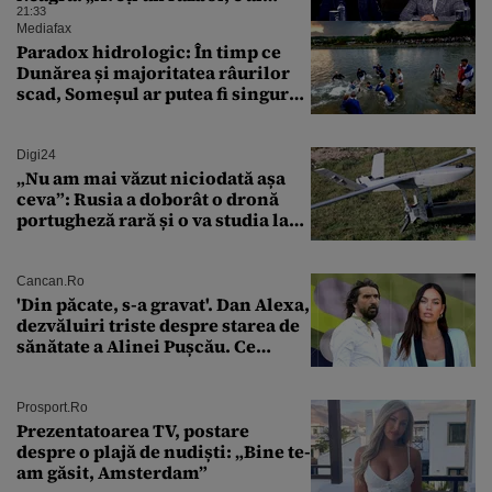
vostru, dar lăsați restul să
21:33
circule”
Mediafax
Paradox hidrologic: În timp ce
Dunărea și majoritatea râurilor
scad, Someșul ar putea fi singurul
mare râu cu debite în creștere
Digi24
„Nu am mai văzut niciodată așa
ceva”: Rusia a doborât o dronă
portugheză rară și o va studia la
un institut de cercetare
Cancan.ro
'Din păcate, s-a gravat'. Dan Alexa,
dezvăluiri triste despre starea de
sănătate a Alinei Pușcău. Ce
discuție au avut cu două zile în
urmă
Prosport.ro
Prezentatoarea TV, postare
despre o plajă de nudiști: „Bine te-
am găsit, Amsterdam”