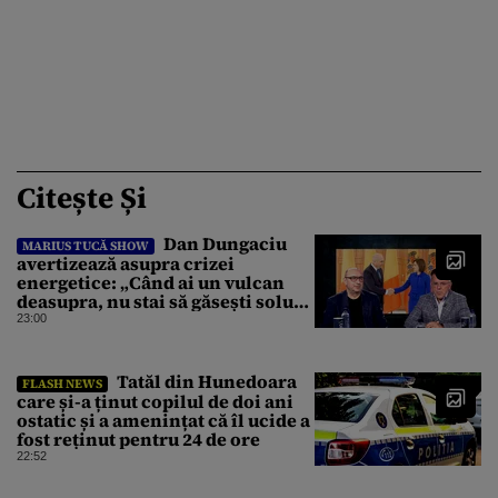
Citește Și
Dan Dungaciu
MARIUS TUCĂ SHOW
avertizează asupra crizei
energetice: „Când ai un vulcan
deasupra, nu stai să găsești soluții
cu leucoplast”
23:00
Tatăl din Hunedoara
FLASH NEWS
care și-a ținut copilul de doi ani
ostatic și a amenințat că îl ucide a
fost reținut pentru 24 de ore
22:52