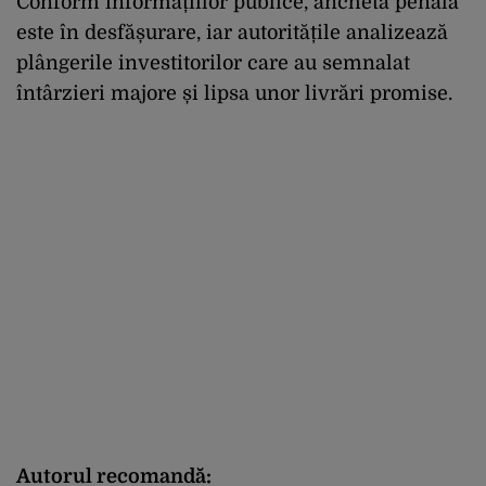
Conform
informa
ț
iilor
publice
,
ancheta
penal
ă
este
în
desf
ăș
urare
,
iar
autorit
ăț
ile
analizeaz
ă
plângerile
investitorilor
care au
semnalat
întârzieri
majore
ș
i
lipsa
unor
livr
ă
ri
promise.
Autorul recomandă: