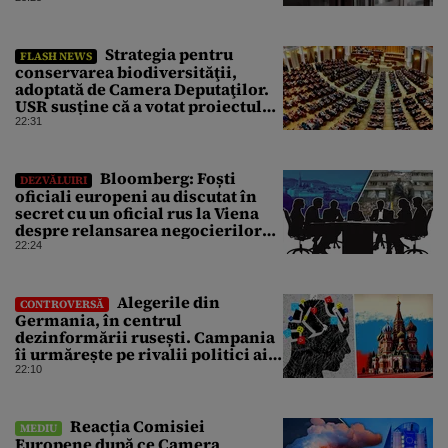
copiii”. Fostul consilier
prezidențial respinge acuzațiile
Strategia pentru
FLASH NEWS
conservarea biodiversităţii,
adoptată de Camera Deputaţilor.
USR susține că a votat proiectul
cu amendamentele PSD pentru a
22:31
nu bloca un jalon PNRR
Bloomberg: Foști
DEZVĂLUIRI
oficiali europeni au discutat în
secret cu un oficial rus la Viena
despre relansarea negocierilor
de pace dintre Ucraina și Rusia
22:24
Alegerile din
CONTROVERSĂ
Germania, în centrul
dezinformării rusești. Campania
îi urmărește pe rivalii politici ai
partidului de extremă dreapta
22:10
AfD
Reacția Comisiei
MEDIU
Europene după ce Camera