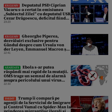
Deputatul PSD Ciprian
EXCLUSIV
Văcaru s-a certat în emisiunea
„Subiectul Zilei” cu deputatul USR
Cezar Drăgoescu, deficitul fiind
motivul scandalului
23:23
Gheorghe Piperea,
EXCLUSIV
dezvăluiri exclusive pentru
Gândul despre cum Ursula von
der Leyen, Emmanuel Macron și
Zelenski plănuiesc pe Signal să îl
22:41
pună „la respect” pe Trump
Ebola s-ar putea
SĂNĂTATE
răspândi mai rapid de la mutații.
OMS trage un semnal de alarmă
asupra pericolului unui virus
pentru care nu există vaccin
22:33
Trump îi compară pe
INEDIT
agenții de la Serviciul de Imigrare
și Control Vamal cu Spider-Man la
prinderea migranților ilegali și a