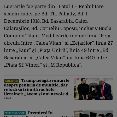
Lucrările fac parte din „Lotul 1 – Reabilitare
sistem rutier pe Bd. Th. Pallady, Bd. 1
Decembrie 1918, Bd. Basarabia, Calea
Călărașilor, Bd. Corneliu Coposu, inclusiv Bucla
Complex Titan”. Modificările includ: linia 19 va
circula între „Calea Vitan” și „Zețarilor”, linia 27
între „Faur” și „Piața Unirii”, linia 49 între „Bd.
Basarabia” și „Calea Vitan”, iar linia 640 între
„Piața Sf. Vineri” și „M Republica”.
Trump neagă zvonurile
MILITAR
despre penuria de muniție, dar
refuză să trimită rachete
Ucrainei: „Avem și noi nevoie de
rachete”
01:02
Premieră în
TEHNOLOGIE