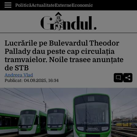
Politică
Actualitate
Externe
Economic
Lucrările pe Bulevardul Theodor
Pallady dau peste cap circulația
tramvaielor. Noile trasee anunțate
de STB
Andreea Vlad
Publicat:
04.09.2025, 16:34