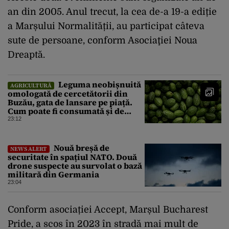
an din 2005. Anul trecut, la cea de-a 19-a ediție
a Marșului Normalității, au participat câteva
sute de persoane, conform Asociaţiei Noua
Dreaptă.
Leguma neobișnuită
AGRICULTURĂ
omologată de cercetătorii din
Buzău, gata de lansare pe piață.
Cum poate fi consumată și de
unde provine soiul
23:12
Nouă breșă de
NEWS ALERT
securitate în spațiul NATO. Două
drone suspecte au survolat o bază
militară din Germania
23:04
Conform asociației Accept, Marșul Bucharest
Pride, a scos în 2023 în stradă mai mult de