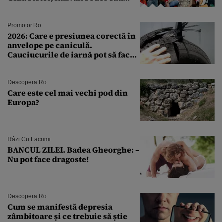
Andra Măruţă şi foştii parteneri
Promotor.ro
2026: Care e presiunea corectă în
anvelope pe caniculă.
Cauciucurile de iarnă pot să facă
explozie la peste 40°C?
Descopera.ro
Care este cel mai vechi pod din
Europa?
Râzi Cu Lacrimi
BANCUL ZILEI. Badea Gheorghe: –
Nu pot face dragoste!
Descopera.ro
Cum se manifestă depresia
zâmbitoare și ce trebuie să știe