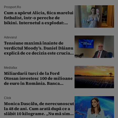
Prosport.ro
Cum a apărut Alicia, fiica marelui
fotbalist, într-o pereche de
bikini. Internetul a explodat:
„Zeiță superbă!”
Adevarul
Tensiune maximă înainte de
verdictul Moody’s. Daniel Dăianu
explică de ce decizia este crucială
pentru economia României
Mediafax
Miliardarii turci de la Ford
Otosan investesc 100 de milioane
de euro în România. Banca
Transilvania le acordă o
finanțare uriașă
Click
Monica Dascălu, de nerecunoscut
la 48 de ani. Cum arată după ce a
slăbit 10 kilograme. „Nu mă simt