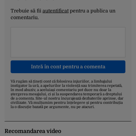
Trebuie să fii
autentificat
pentru a publica un
comentariu.
Intră în cont pentru a comenta
Vă rugăm să țineți cont că folosirea injuriilor, a limbajului
instigator la ură, a apelurilor la violență sau trimiterea repetată,
în mod abuziv, a aceluiași comentariu pot duce nu doar la
ștergerea mesajului, ci și la suspendarea temporară a dreptului
de a comenta. Site-ul nostru încurajează dezbaterile aprinse, dar
civilizate. Vă mulțumim pentru înțelegere și pentru contribuția
la o discuție bazată pe argumente, nu pe atacuri.
Recomandarea video