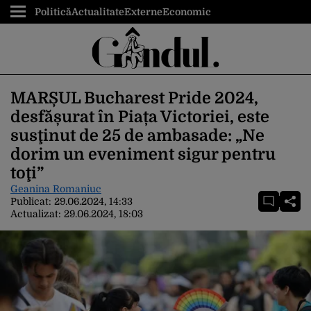
Politică
Actualitate
Externe
Economic
MARȘUL Bucharest Pride 2024,
desfășurat în Piața Victoriei, este
susţinut de 25 de ambasade: „Ne
dorim un eveniment sigur pentru
toţi”
Geanina Romaniuc
Publicat:
29.06.2024, 14:33
Actualizat:
29.06.2024, 18:03