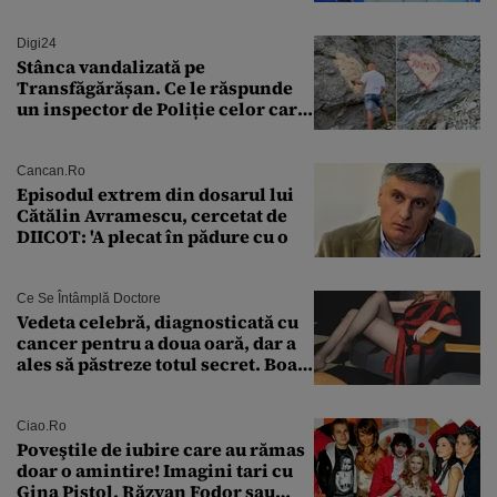
bine în această perioadă”
Digi24
Stânca vandalizată pe
Transfăgărășan. Ce le răspunde
un inspector de Poliție celor care
întreabă: „Dar ce a făcut?”
Cancan.ro
Episodul extrem din dosarul lui
Cătălin Avramescu, cercetat de
DIICOT: 'A plecat în pădure cu o
Ce Se Întâmplă Doctore
Vedeta celebră, diagnosticată cu
cancer pentru a doua oară, dar a
ales să păstreze totul secret. Boala
a fost descoperită la un control de
rutină
Ciao.ro
Poveştile de iubire care au rămas
doar o amintire! Imagini tari cu
Gina Pistol, Răzvan Fodor sau