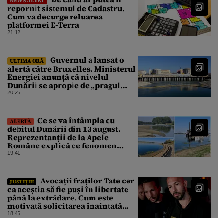
NEWS ALERT
repornit sistemul de Cadastru.
Cum va decurge reluarea
platformei E-Terra
21:12
Guvernul a lansat o
ULTIMA ORĂ
alertă către Bruxelles. Ministerul
Energiei anunță că nivelul
Dunării se apropie de „pragul
critic”, iar centrala de la
20:26
Cernavodă s-ar putea opri
Ce se va întâmpla cu
ALERTĂ
debitul Dunării din 13 august.
Reprezentanții de la Apele
Române explică ce fenomen
urmează
19:41
Avocații fraților Tate cer
JUSTIȚIE
ca aceștia să fie puși în libertate
până la extrădare. Cum este
motivată solicitarea înaintată
instanței
18:46