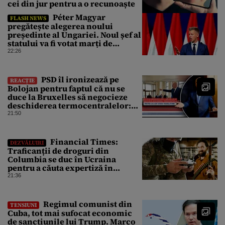
cei din jur pentru a o recunoaște
Péter Magyar
FLASH NEWS
pregătește alegerea noului
președinte al Ungariei. Noul șef al
statului va fi votat marți de
Parlament
22:26
PSD îl ironizează pe
REACȚIE
Bolojan pentru faptul că nu se
duce la Bruxelles să negocieze
deschiderea termocentralelor:
„Pentru că a dat afară
21:50
translatorii”
Financial Times:
DEZVĂLUIRI
Traficanții de droguri din
Columbia se duc în Ucraina
pentru a căuta expertiză în
domeniul dronelor
21:36
Regimul comunist din
TENSIUNI
Cuba, tot mai sufocat economic
de sancțiunile lui Trump. Marco