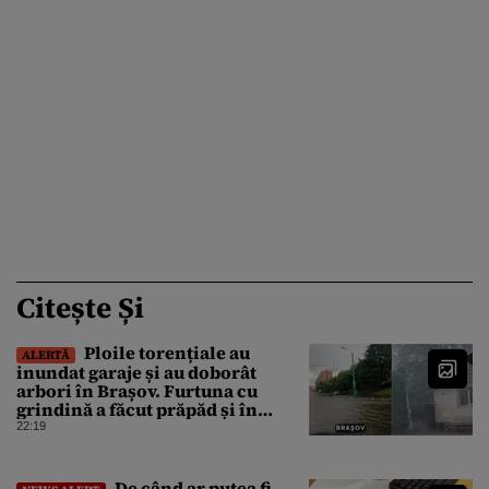
Citește Și
Ploile torențiale au
ALERTĂ
inundat garaje și au doborât
arbori în Brașov. Furtuna cu
grindină a făcut prăpăd și în
Bihor
22:19
De când ar putea fi