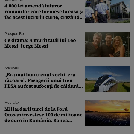
4.000 lei amendă tuturor
românilor care locuiesc la casă și
fac acest lucru în curte, crezând
că nu îi vede nimeni
Prosport.ro
Ce dramă! A murit tatăl lui Leo
Messi, Jorge Messi
Adevarul
„Era mai bun trenul vechi, era
răcoare”. Pasagerii unui tren
PESA au fost sufocați de căldură
pe ruta București-Constanța
Mediafax
Miliardarii turci de la Ford
Otosan investesc 100 de milioane
de euro în România. Banca
Transilvania le acordă o
finanțare uriașă