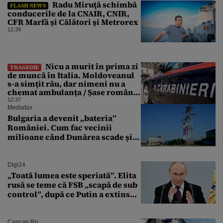
Radu Miruţă schimbă
FLASH NEWS
conducerile de la CNAIR, CNIR,
CFR Marfă şi Călători şi Metrorex
12:39
Nicu a murit în prima zi
TRAGEDIE
de muncă în Italia. Moldoveanul
s-a simțit rău, dar nimeni nu a
chemat ambulanța / Șase români,
anchetați
12:37
Mediafax
Bulgaria a devenit „bateria”
României. Cum fac vecinii
milioane când Dunărea scade și
Cernavodă produce puțin
Digi24
„Toată lumea este speriată”. Elita
rusă se teme că FSB „scapă de sub
control”, după ce Putin a extins
puterea serviciului
Cancan.ro