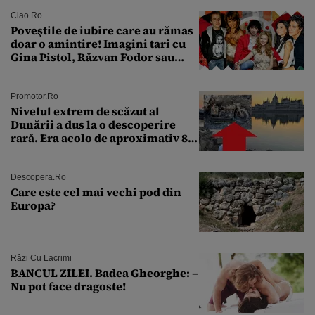
Ciao.ro
Poveştile de iubire care au rămas
doar o amintire! Imagini tari cu
Gina Pistol, Răzvan Fodor sau
Andra Măruţă şi foştii parteneri
Promotor.ro
Nivelul extrem de scăzut al
Dunării a dus la o descoperire
rară. Era acolo de aproximativ 80
de ani
Descopera.ro
Care este cel mai vechi pod din
Europa?
Râzi Cu Lacrimi
BANCUL ZILEI. Badea Gheorghe: –
Nu pot face dragoste!