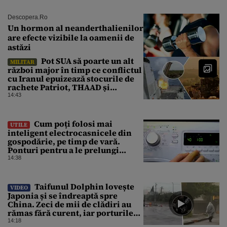
Descopera.ro
Un hormon al neanderthalienilor
are efecte vizibile la oamenii de
astăzi
Pot SUA să poarte un alt
MILITAR
război major în timp ce conflictul
cu Iranul epuizează stocurile de
rachete Patriot, THAAD și
Tomahawk?
14:43
Cum poți folosi mai
UTILE
inteligent electrocasnicele din
gospodărie, pe timp de vară.
Ponturi pentru a le prelungi
durata de viață
14:38
Taifunul Dolphin lovește
VIDEO
Japonia și se îndreaptă spre
China. Zeci de mii de clădiri au
rămas fără curent, iar porturile
au fost închise
14:18