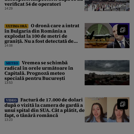
verificat 54 de operatori
14:29
O dronă care a intrat
ULTIMA ORĂ
în Bulgaria din România a
explodat la 100 de metri de
graniță. Nu a fost detectată de
radare. Reacția MApN
14:08
Vremea se schimbă
METEO
radical în orele următoare în
Capitală. Prognoză meteo
specială pentru București
13:53
Factură de 17.000 de dolari
VIDEO
după o vizită la camera de gardă a
unui spital din SUA. Cât a plătit, de
fapt, o tânără româncă
13:23