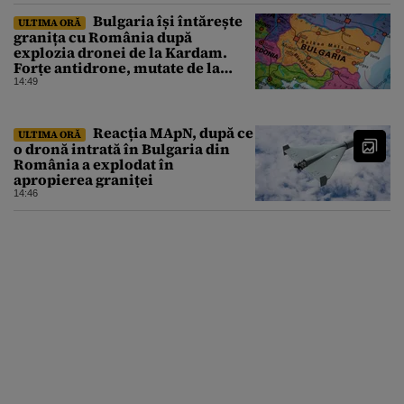
Bulgaria își întărește
ULTIMA ORĂ
granița cu România după
explozia dronei de la Kardam.
Forțe antidrone, mutate de la
frontiera cu Turcia
14:49
Reacția MApN, după ce
ULTIMA ORĂ
o dronă intrată în Bulgaria din
România a explodat în
apropierea graniței
14:46