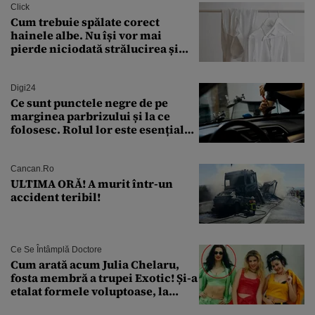
Click
Cum trebuie spălate corect
hainele albe. Nu își vor mai
pierde niciodată strălucirea și
culoarea intensă
Digi24
Ce sunt punctele negre de pe
marginea parbrizului și la ce
folosesc. Rolul lor este esențial
pentru siguranța mașinii
Cancan.ro
ULTIMA ORĂ! A murit într-un
accident teribil!
Ce Se Întâmplă Doctore
Cum arată acum Julia Chelaru,
fosta membră a trupei Exotic! Și-a
etalat formele voluptoase, la
aproape 50 de ani