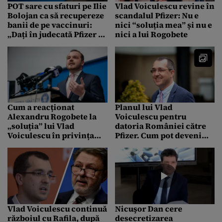
POT sare cu sfaturi pe Ilie
Vlad Voiculescu revine în
Bolojan ca să recupereze
scandalul Pfizer: Nu e
banii de pe vaccinuri:
nici “soluția mea” și nu e
„Dați în judecată Pfizer și
nici a lui Rogobete
recuperați miliardele
pierdute”
Cum a reacționat
Planul lui Vlad
Alexandru Rogobete la
Voiculescu pentru
„soluția” lui Vlad
datoria României către
Voiculescu în privința
Pfizer. Cum pot deveni
datoriei de 600 de
cele 600 de milioane de
milioane de euro către
euro medicamente
Pfizer. „Arată o lipsă de
pentru români
onestitate”
Vlad Voiculescu continuă
Nicuşor Dan cere
războiul cu Rafila, după
desecretizarea