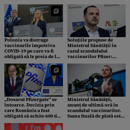
Sănătății care aruncă
minister. E groasă”
vina unul pe altul
Polonia va distruge
Soluțiile propuse de
vaccinurile împotriva
Ministrul Sănătății în
COVID-19 pe care va fi
cazul scandalului
obligată să le preia de la
vaccinurilor Pfizer:
Pfizer. De câte milioane
„Transformăm o
de doze e vorba
obligație într-un
beneficiu real”
„Dosarul Pfizergate” se
Ministrul Sănătății,
întoarce. Decizia prin
anunț de ultimă oră în
care România a fost
scandalul vaccinurilor.
obligată să achite 600 de
Suma finală de plată este
milioane de euro
de 3,3 miliarde de lei.
reaprinde scandalul
Banii ar fi trebuit depuși