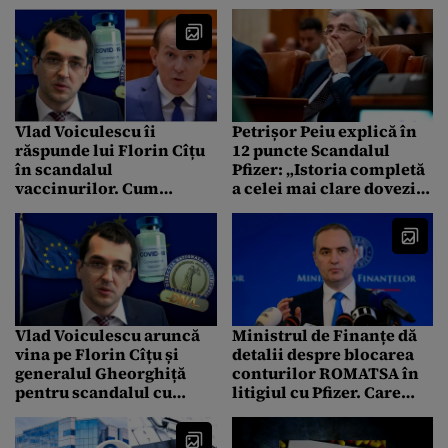
„trădare” și îi cere lui
făcute publice: „Există o
Vlad Voiculescu să își
urmărire penală”
asume eroarea
Vlad Voiculescu îi
Petrișor Peiu explică în
răspunde lui Florin Cîțu
12 puncte Scandalul
în scandalul
Pfizer: „Istoria completă
vaccinurilor. Cum
a celei mai clare dovezi
încearcă fostul ministru
de iresponsabilitate din
să-și susțină nevinovăția
partea guvernului
României”
Vlad Voiculescu aruncă
Ministrul de Finanțe dă
vina pe Florin Cîțu și
detalii despre blocarea
generalul Gheorghiță
conturilor ROMATSA în
pentru scandalul cu
litigiul cu Pfizer. Care
Pfizer. Ce spune
este strategia României
ministrul, urmărit penal