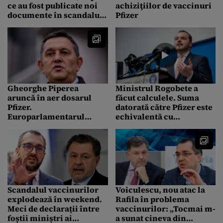
ce au fost publicate noi
achiziţiilor de vaccinuri
documente în scandalul
Pfizer
Pfizer. Ce acuză
Voiculescu
Gheorghe Piperea
Ministrul Rogobete a
aruncă în aer dosarul
făcut calculele. Suma
Pfizer.
datorată către Pfizer este
Europarlamentarul
echivalentă cu
susține că România ar fi
construcția celui de-al
avut șanse reale să
patrulea spital regional
câștige procesul
din România
Scandalul vaccinurilor
Voiculescu, nou atac la
explodează în weekend.
Rafila în problema
Meci de declarații între
vaccinurilor: „Tocmai m-
foștii miniștri ai
a sunat cineva din