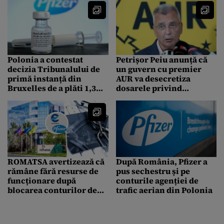
Polonia a contestat
Petrișor Peiu anunță că
decizia Tribunalului de
un guvern cu premier
primă instanță din
AUR va desecretiza
Bruxelles de a plăti 1,3
dosarele privind
miliarde de euro pentru
achiziția de vaccinuri
vaccinurile Pfizer. Ce
Pfizer, din timpul
arguemnte aduce
pandemiei
ROMATSA avertizează că
După România, Pfizer a
rămâne fără resurse de
pus sechestru și pe
funcționare după
conturile agenției de
blocarea conturilor de
trafic aerian din Polonia
către Pfizer. Riscă
suspendarea activității
în câteva săptămâni