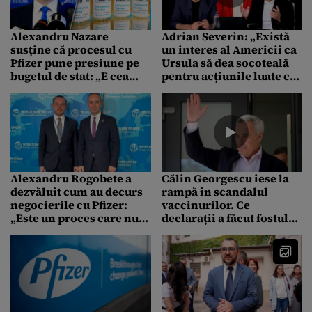
Alexandru Nazare
Adrian Severin: „Există
susține că procesul cu
un interes al Americii ca
Pfizer pune presiune pe
Ursula să dea socoteală
bugetul de stat: „E cea
pentru acțiunile luate ca
mai mare daună la buget
președintă a UE”
/ Plătim lunar 2,5
milioane de euro numai
cu titlu de dobândă”
Alexandru Rogobete a
Călin Georgescu iese la
dezvăluit cum au decurs
rampă în scandalul
negocierile cu Pfizer:
vaccinurilor. Ce
„Este un proces care nu
declarații a făcut fostul
se încheie astăzi”
candidat la preziențiale