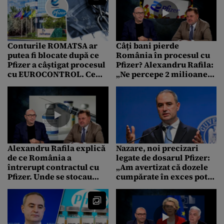
în dosarul vaccinurilor
Conturile ROMATSA ar
Câți bani pierde
putea fi blocate după ce
România în procesul cu
Pfizer a câștigat procesul
Pfizer? Alexandru Rafila:
cu EUROCONTROL. Ce
„Ne percepe 2 milioane
sume uriașe ar fi de
de euro pe lună penalități
recuperat
pentru contractul cu
vaccinuri”
Alexandru Rafila explică
Nazare, noi precizari
de ce România a
legate de dosarul Pfizer:
întrerupt contractul cu
„Am avertizat că dozele
Pfizer. Unde se stocau
cumpărate în exces pot
vaccinurile nefolosite
genera costuri mari
pentru România”