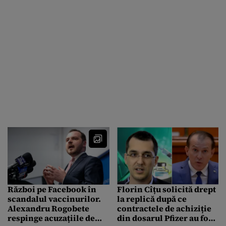
Război pe Facebook în
Florin Cîțu solicită drept
scandalul vaccinurilor.
la replică după ce
Alexandru Rogobete
contractele de achiziție
respinge acuzațiile de
din dosarul Pfizer au fost