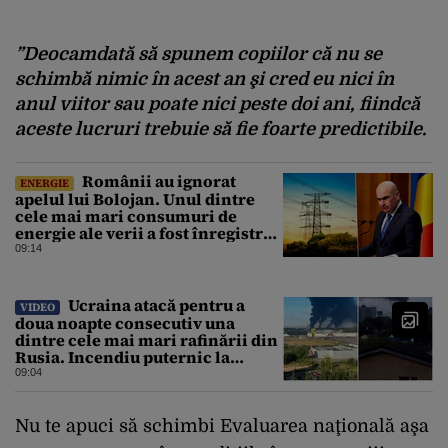
”Deocamdată să spunem copiilor că nu se
schimbă nimic în acest an şi cred eu nici în
anul viitor sau poate nici peste doi ani, fiindcă
aceste lucruri trebuie să fie foarte predictibile.
Românii au ignorat
ENERGIE
apelul lui Bolojan. Unul dintre
cele mai mari consumuri de
energie ale verii a fost înregistrat
miercuri seara
09:14
Ucraina atacă pentru a
VIDEO
doua noapte consecutiv una
dintre cele mai mari rafinării din
Rusia. Incendiu puternic la
instalația din Iaroslavl
09:04
Nu te apuci să schimbi Evaluarea naţională aşa