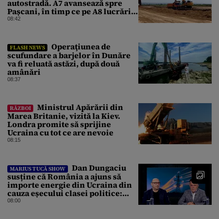
autostradă. A7 avansează spre
Pașcani, în timp ce pe A8 lucrările
întârzie
08:42
Operaţiunea de
FLASH NEWS
scufundare a barjelor în Dunăre
va fi reluată astăzi, după două
amânări
08:37
Ministrul Apărării din
RĂZBOI
Marea Britanie, vizită la Kiev.
Londra promite să sprijine
Ucraina cu tot ce are nevoie
08:15
Dan Dungaciu
MARIUS TUCĂ SHOW
susține că România a ajuns să
importe energie din Ucraina din
cauza eșecului clasei politice:
Este bilanțul politic al ultimilor
08:00
ani