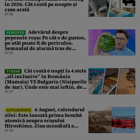
în 2026. Cât costă pe noapte și
cum arată
07:56
Adevărul despre
SĂNĂTATE
pepenele roșu: Pe cât e de gustos,
pe atât poate fi de periculos.
Semnalul de alarmă tras de
doctorul Mihail Pautov
07:41
Cât costă 6 nopți la 4 stele
TURISM
„all inclusive” în România
(Mamaia) VS Bulgaria (Nisipurile
de Aur). Unde este mai ieftin, de
fapt
07:27
6 August, calendarul
ACTUALITATE
zilei: Este lansată prima bombă
atomică asupra orașului
Hiroshima. Ziua mondială a
luptei pentru interzicerea armei
07:15
nucleare