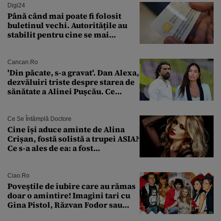
Digi24
Până când mai poate fi folosit
buletinul vechi. Autoritățile au
stabilit pentru cine se mai
eliberează cartea de identitate
model 1997
Cancan.ro
'Din păcate, s-a gravat'. Dan Alexa,
dezvăluiri triste despre starea de
sănătate a Alinei Pușcău. Ce
discuție au avut cu două zile în
urmă
Ce Se Întâmplă Doctore
Cine își aduce aminte de Alina
Crișan, fostă solistă a trupei ASIA?
Ce s-a ales de ea: a fost
condamnată la închisoare cu
suspendare. Ce acuzații i se aduc
Ciao.ro
Poveştile de iubire care au rămas
doar o amintire! Imagini tari cu
Gina Pistol, Răzvan Fodor sau
Andra Măruţă şi foştii parteneri