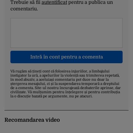
Trebuie să fii
autentificat
pentru a publica un
comentariu.
Intră în cont pentru a comenta
Vă rugăm să țineți cont că folosirea injuriilor, a limbajului
instigator la ură, a apelurilor la violență sau trimiterea repetată,
în mod abuziv, a aceluiași comentariu pot duce nu doar la
ștergerea mesajului, ci și la suspendarea temporară a dreptului
de a comenta. Site-ul nostru încurajează dezbaterile aprinse, dar
civilizate. Vă mulțumim pentru înțelegere și pentru contribuția
la o discuție bazată pe argumente, nu pe atacuri.
Recomandarea video