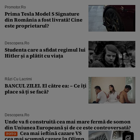
Promotor.ro
Prima Tesla Model S Signature
din România a fost livrată! Cine
este proprietarul?
Descopera.ro
Studenta care a sfidat regimul lui
Hitler și a plătit cu viața
Râzi Cu Lacrimi
BANCUL ZILEI. El către ea: – Ce îți
place să ți se facă?
Descopera.ro
Unde va fi construită cea mai mare fermă de somon
din Uniunea Europeană și de ce este controversată?
Cea mai ieftină cazare VS
FOTO
cea mai scumpă cazare în Olimp