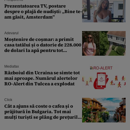
Prezentatoarea TV, postare
despre o plajă de nudiști: „Bine te-
am găsit, Amsterdam”
Adevarul
Moștenire de coșmar: a primit
casa tatălui și o datorie de 228.000
de dolari la apă pentru tot
cartierul
Mediafax
Războiul din Ucraina se simte tot
mai aproape. Numărul alertelor
RO-Alert din Tulcea a explodat
Click
Cât a ajuns să coste o cafea și o
prăjitură în Bulgaria. Tot mai
mulți turiști se plâng de prețurile
ridicate