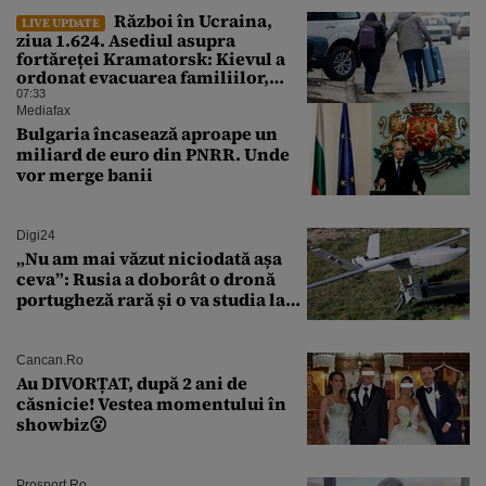
Război în Ucraina,
LIVE UPDATE
ziua 1.624. Asediul asupra
fortăreței Kramatorsk: Kievul a
ordonat evacuarea familiilor,
rușii sunt la 20 de km de oraș
07:33
Mediafax
Bulgaria încasează aproape un
miliard de euro din PNRR. Unde
vor merge banii
Digi24
„Nu am mai văzut niciodată așa
ceva”: Rusia a doborât o dronă
portugheză rară și o va studia la
un institut de cercetare
Cancan.ro
Au DIVORȚAT, după 2 ani de
căsnicie! Vestea momentului în
showbiz😮
Prosport.ro