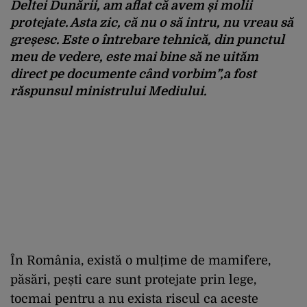
Deltei Dunării, am aflat că avem și molii
protejate. Asta zic, că nu o să intru, nu vreau să
greșesc.
Este o
întrebare tehnic
ă, din punctul
meu de vedere, este
mai bine să ne uităm
direct pe documente c
ând vorbim”,
a fost
răspunsul ministrului Mediului.
Î
n
Rom
ânia, exist
ă o mulțime de mamifere,
păsări, pești care sunt protejate prin lege,
tocmai pentru a nu exista riscul ca aceste