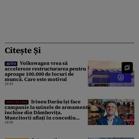
Citește Și
Volkswagen vrea să
AUTO
accelereze restructurarea pentru
aproape 100.000 de locuri de
muncă. Care este motivul
19:43
Irineu Darău își face
DEZVĂLUIRI
campanie la uzinele de armament
închise din Dâmbovița.
Muncitorii aflați în concediu
forțat din cauza lipsei comenzilor
19:08
au fost chemați de acasă pentru a
da mâna cu Ministrul Economiei