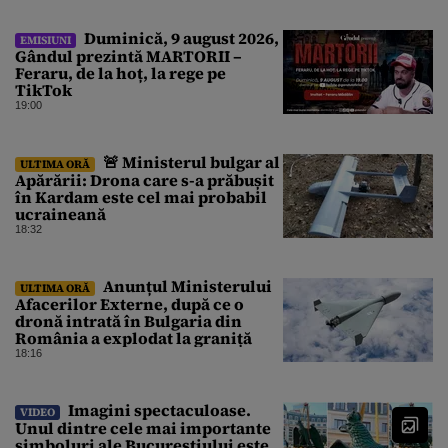
Duminică, 9 august 2026,
EMISIUNI
Gândul prezintă MARTORII –
Feraru, de la hoț, la rege pe
TikTok
19:00
🚨 Ministerul bulgar al
ULTIMA ORĂ
Apărării: Drona care s-a prăbușit
în Kardam este cel mai probabil
ucraineană
18:32
Anunțul Ministerului
ULTIMA ORĂ
Afacerilor Externe, după ce o
dronă intrată în Bulgaria din
România a explodat la graniță
18:16
Imagini spectaculoase.
VIDEO
Unul dintre cele mai importante
simboluri ale Bucureștiului este