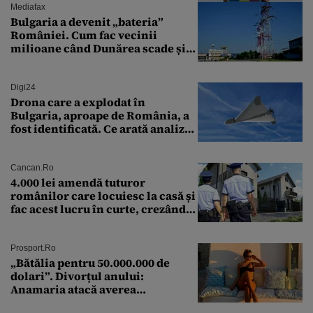
Mediafax
Bulgaria a devenit „bateria”
României. Cum fac vecinii
milioane când Dunărea scade și
Cernavodă produce puțin
Digi24
Drona care a explodat în
Bulgaria, aproape de România, a
fost identificată. Ce arată analiza
preliminară a epavei
Cancan.ro
4.000 lei amendă tuturor
românilor care locuiesc la casă și
fac acest lucru în curte, crezând
că nu îi vede nimeni
Prosport.ro
„Bătălia pentru 50.000.000 de
dolari”. Divorțul anului:
Anamaria atacă averea
milionarului