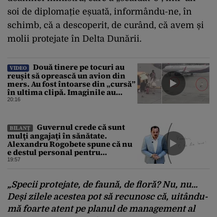
soi de diplomație eșuată, informându-ne, în
schimb, că a descoperit, de curând, că avem și
molii protejate în Delta Dunării.
Două tinere pe tocuri au
VIDEO
reușit să oprească un avion din
mers. Au fost întoarse din „cursă”
în ultima clipă. Imaginile au
devenit virale
20:16
Guvernul crede că sunt
BILANȚ
mulţi angajaţi în sănătate.
Alexandru Rogobete spune că nu
e destul personal pentru
combaterea infecţiilor
19:57
nosocomiale
„Specii protejate, de faună, de floră? Nu, nu…
Deși zilele acestea pot să recunosc că,
uit
ându-
m
ă
foarte atent pe planul de management al