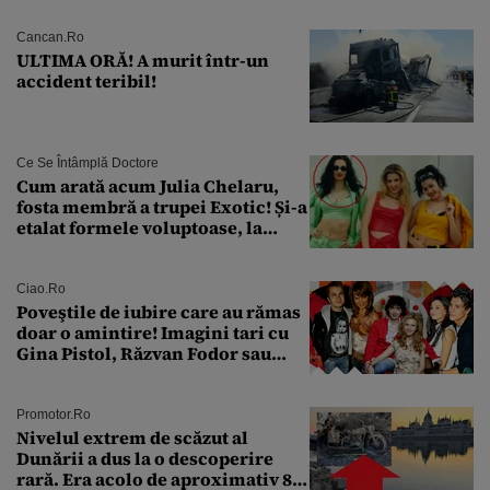
Cancan.ro
ULTIMA ORĂ! A murit într-un
accident teribil!
Ce Se Întâmplă Doctore
Cum arată acum Julia Chelaru,
fosta membră a trupei Exotic! Și-a
etalat formele voluptoase, la
aproape 50 de ani
Ciao.ro
Poveştile de iubire care au rămas
doar o amintire! Imagini tari cu
Gina Pistol, Răzvan Fodor sau
Andra Măruţă şi foştii parteneri
Promotor.ro
Nivelul extrem de scăzut al
Dunării a dus la o descoperire
rară. Era acolo de aproximativ 80