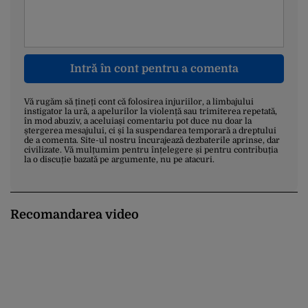
Intră în cont pentru a comenta
Vă rugăm să țineți cont că folosirea injuriilor, a limbajului
instigator la ură, a apelurilor la violență sau trimiterea repetată,
în mod abuziv, a aceluiași comentariu pot duce nu doar la
ștergerea mesajului, ci și la suspendarea temporară a dreptului
de a comenta. Site-ul nostru încurajează dezbaterile aprinse, dar
civilizate. Vă mulțumim pentru înțelegere și pentru contribuția
la o discuție bazată pe argumente, nu pe atacuri.
Recomandarea video