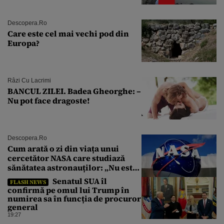
de ani
Descopera.ro
Care este cel mai vechi pod din
Europa?
Râzi Cu Lacrimi
BANCUL ZILEI. Badea Gheorghe: –
Nu pot face dragoste!
Descopera.ro
Cum arată o zi din viața unui
cercetător NASA care studiază
sănătatea astronauților: „Nu este
o știință complicată”
Senatul SUA îl
FLASH NEWS
confirmă pe omul lui Trump în
numirea sa în funcția de procuror
general
19:27