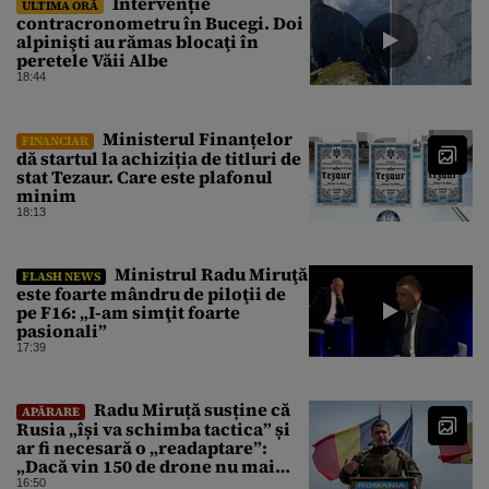
Intervenție
ULTIMA ORĂ
contracronometru în Bucegi. Doi
alpinişti au rămas blocaţi în
peretele Văii Albe
18:44
Ministerul Finanțelor
FINANCIAR
dă startul la achiziția de titluri de
stat Tezaur. Care este plafonul
minim
18:13
Ministrul Radu Miruţă
FLASH NEWS
este foarte mândru de piloţii de
pe F16: „I-am simţit foarte
pasionali”
17:39
Radu Miruță susține că
APĂRARE
Rusia „își va schimba tactica” și
ar fi necesară o „readaptare”:
„Dacă vin 150 de drone nu mai
suntem pe timp de pace”
16:50