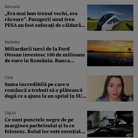
Adevarul
„Era mai bun trenul vechi, era
răcoare”. Pasagerii unui tren
PESA au fost sufocați de căldură
pe ruta București-Constanța
Mediafax
Miliardarii turci de la Ford
Otosan investesc 100 de milioane
de euro în România. Banca
Transilvania le acordă o
finanțare uriașă
Click
Suma incredibilă pe care o
româncă a trebuit să o plătească
după ce a ajuns la un spital în SUA:
„Asta este America”
Digi24
Ce sunt punctele negre de pe
marginea parbrizului și la ce
folosesc. Rolul lor este esențial
pentru siguranța mașinii