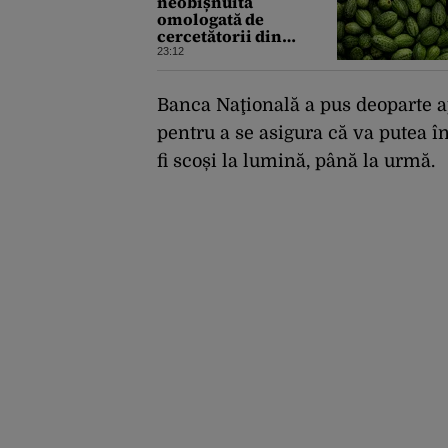
neobișnuită
omologată de
cercetătorii din
Buzău, gata de lansare
23:12
pe piață. Cum poate fi
consumată și de unde
provine soiul
Banca Naţională a pus deoparte a
pentru a se asigura că va putea î
fi scoși la lumină, până la urmă.