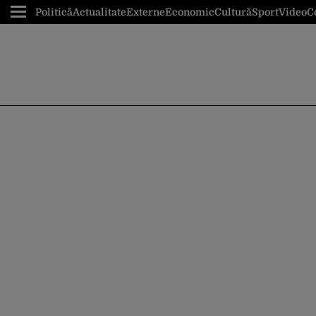
Politică
Actualitate
Externe
Economic
Cultură
Sport
Video
C