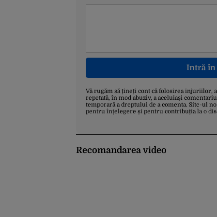
Intră î
Vă rugăm să țineți cont că folosirea injuriilor, 
repetată, în mod abuziv, a aceluiași comentariu
temporară a dreptului de a comenta. Site-ul no
pentru înțelegere și pentru contribuția la o di
Recomandarea video