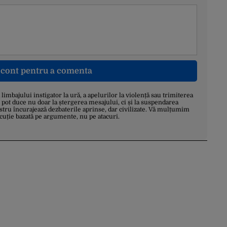
n cont pentru a comenta
a limbajului instigator la ură, a apelurilor la violență sau trimiterea
 pot duce nu doar la ștergerea mesajului, ci și la suspendarea
stru încurajează dezbaterile aprinse, dar civilizate. Vă mulțumim
scuție bazată pe argumente, nu pe atacuri.