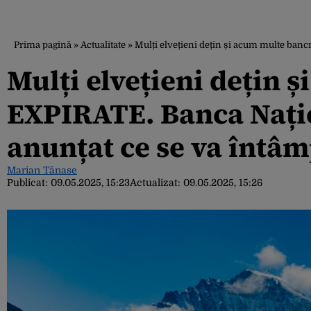
Prima pagină
»
Actualitate
»
Mulți elvețieni dețin și acum multe banc
Mulți elvețieni dețin 
EXPIRATE. Banca Națio
anunțat ce se va întâm
Marian Tănase
Publicat:
09.05.2025, 15:23
Actualizat:
09.05.2025, 15:26