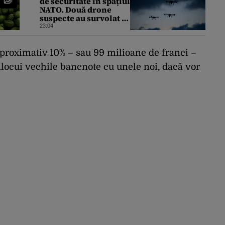
de securitate în spațiul
NATO. Două drone
suspecte au survolat o
bază militară din
23:04
Germania
proximativ 10% – sau 99 milioane de franci –
nlocui vechile bancnote cu unele noi, dacă vor