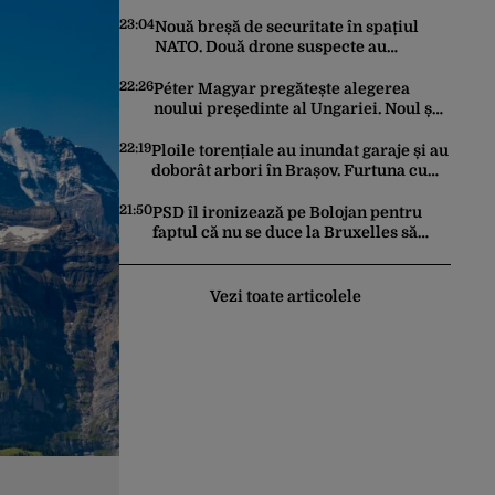
pe piață. Cum poate fi consumată și de
unde provine soiul
23:04
Nouă breșă de securitate în spațiul
NATO. Două drone suspecte au
survolat o bază militară din Germania
22:26
Péter Magyar pregătește alegerea
noului președinte al Ungariei. Noul șef
al statului va fi votat marți de
Parlament
22:19
Ploile torențiale au inundat garaje și au
doborât arbori în Brașov. Furtuna cu
grindină a făcut prăpăd și în Bihor
21:50
PSD îl ironizează pe Bolojan pentru
faptul că nu se duce la Bruxelles să
negocieze deschiderea
termocentralelor: „Pentru că a dat
afară translatorii”
Vezi toate articolele