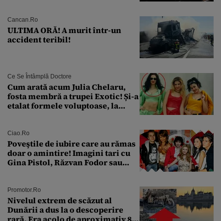
pentru siguranța mașinii
Cancan.ro
ULTIMA ORĂ! A murit într-un
accident teribil!
Ce Se Întâmplă Doctore
Cum arată acum Julia Chelaru,
fosta membră a trupei Exotic! Și-a
etalat formele voluptoase, la
aproape 50 de ani
Ciao.ro
Poveştile de iubire care au rămas
doar o amintire! Imagini tari cu
Gina Pistol, Răzvan Fodor sau
Andra Măruţă şi foştii parteneri
Promotor.ro
Nivelul extrem de scăzut al
Dunării a dus la o descoperire
rară. Era acolo de aproximativ 80