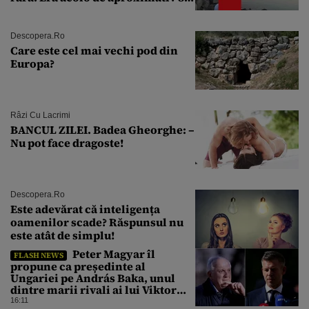
de ani
Descopera.ro
Care este cel mai vechi pod din
Europa?
Râzi Cu Lacrimi
BANCUL ZILEI. Badea Gheorghe: –
Nu pot face dragoste!
Descopera.ro
Este adevărat că inteligența
oamenilor scade? Răspunsul nu
este atât de simplu!
Peter Magyar îl
FLASH NEWS
propune ca președinte al
Ungariei pe András Baka, unul
dintre marii rivali ai lui Viktor
Orbán
16:11