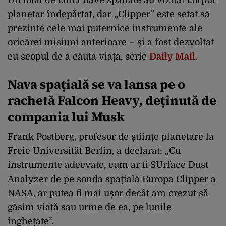
Un total de cinci nave spațiale au vizitat corpul
planetar îndepărtat, dar „Clipper” este setat să
prezinte cele mai puternice instrumente ale
oricărei misiuni anterioare – și a fost dezvoltat
cu scopul de a căuta viața, scrie
Daily Mail.
Nava spațială se va lansa pe o
rachetă Falcon Heavy, deținută de
compania lui Musk
Frank Postberg, profesor de științe planetare la
Freie Universität Berlin, a declarat: „Cu
instrumente adecvate, cum ar fi SUrface Dust
Analyzer de pe sonda spațială Europa Clipper a
NASA, ar putea fi mai ușor decât am crezut să
găsim viață sau urme de ea, pe lunile
înghețate”.