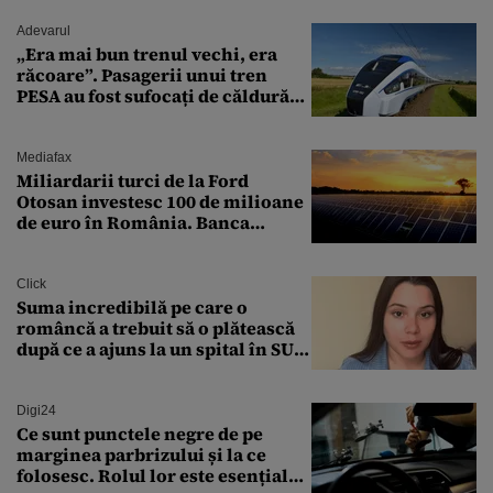
Adevarul
„Era mai bun trenul vechi, era
răcoare”. Pasagerii unui tren
PESA au fost sufocați de căldură
pe ruta București-Constanța
Mediafax
Miliardarii turci de la Ford
Otosan investesc 100 de milioane
de euro în România. Banca
Transilvania le acordă o
finanțare uriașă
Click
Suma incredibilă pe care o
româncă a trebuit să o plătească
după ce a ajuns la un spital în SUA:
„Asta este America”
Digi24
Ce sunt punctele negre de pe
marginea parbrizului și la ce
folosesc. Rolul lor este esențial