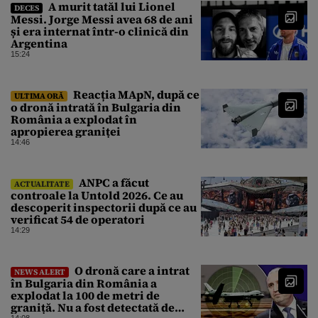
A murit tatăl lui Lionel
DECES
Messi. Jorge Messi avea 68 de ani
și era internat într-o clinică din
Argentina
15:24
Reacția MApN, după ce
ULTIMA ORĂ
o dronă intrată în Bulgaria din
România a explodat în
apropierea graniței
14:46
ANPC a făcut
ACTUALITATE
controale la Untold 2026. Ce au
descoperit inspectorii după ce au
verificat 54 de operatori
14:29
O dronă care a intrat
NEWS ALERT
în Bulgaria din România a
explodat la 100 de metri de
graniță. Nu a fost detectată de
14:08