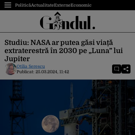
Politică
Actualitate
Externe
Economic
Studiu: NASA ar putea găsi viață
extraterestră în 2030 pe „Luna” lui
Jupiter
Otilia Serescu
Publicat:
25.03.2024, 11:42