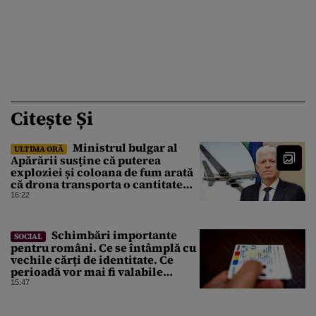
Citește Și
Ministrul bulgar al
ULTIMA ORĂ
Apărării susține că puterea
exploziei și coloana de fum arată
că drona transporta o cantitate
semnificativă de exploziv
16:22
Schimbări importante
SOCIAL
pentru români. Ce se întâmplă cu
vechile cărți de identitate. Ce
perioadă vor mai fi valabile
buletinele clasice
15:47