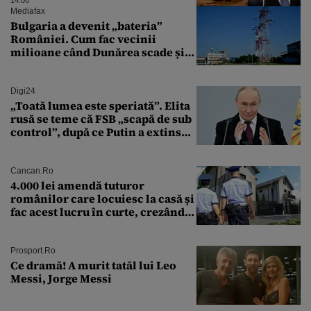
radare. Reacția MApN
Mediafax
Bulgaria a devenit „bateria”
României. Cum fac vecinii
milioane când Dunărea scade și
Cernavodă produce puțin
Digi24
„Toată lumea este speriată”. Elita
rusă se teme că FSB „scapă de sub
control”, după ce Putin a extins
puterea serviciului
Cancan.ro
4.000 lei amendă tuturor
românilor care locuiesc la casă și
fac acest lucru în curte, crezând
că nu îi vede nimeni
Prosport.ro
Ce dramă! A murit tatăl lui Leo
Messi, Jorge Messi