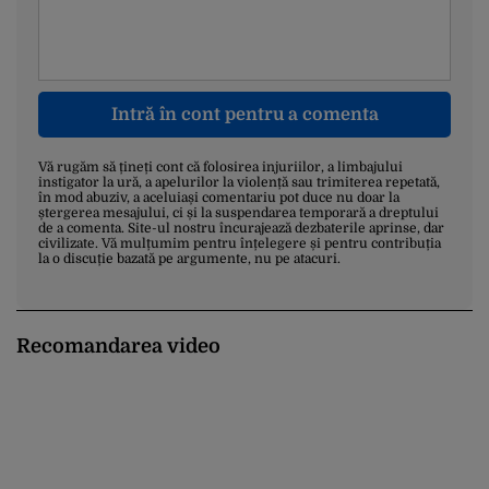
Intră în cont pentru a comenta
Vă rugăm să țineți cont că folosirea injuriilor, a limbajului
instigator la ură, a apelurilor la violență sau trimiterea repetată,
în mod abuziv, a aceluiași comentariu pot duce nu doar la
ștergerea mesajului, ci și la suspendarea temporară a dreptului
de a comenta. Site-ul nostru încurajează dezbaterile aprinse, dar
civilizate. Vă mulțumim pentru înțelegere și pentru contribuția
la o discuție bazată pe argumente, nu pe atacuri.
Recomandarea video