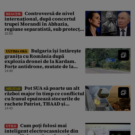
Controversă de nivel
REACȚIE
internațional, după concertul
trupei Morandi în Abhazia,
regiune separatistă, sub protecția
Rusiei
15:50
Bulgaria își întărește
ULTIMA ORĂ
granița cu România după
explozia dronei de la Kardam.
Forțe antidrone, mutate de la
frontiera cu Turcia
14:49
Pot SUA să poarte un alt
MILITAR
război major în timp ce conflictul
cu Iranul epuizează stocurile de
rachete Patriot, THAAD și
Tomahawk?
14:43
Cum poți folosi mai
UTILE
inteligent electrocasnicele din