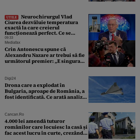
Neurochirurgul Vlad
UTILE
Ciurea dezvăluie temperatura
exactă la care creierul
funcționează perfect. Ce se
întâmplă când afară sunt peste 35
09:33
grade Celsius
Mediafax
Crin Antonescu spune că
Alexandru Nazare ar trebui să fie
următorul premier: „E singura
soluție”
Digi24
Drona care a explodat în
Bulgaria, aproape de România, a
fost identificată. Ce arată analiza
preliminară a epavei
Cancan.ro
4.000 lei amendă tuturor
românilor care locuiesc la casă și
fac acest lucru în curte, crezând
că nu îi vede nimeni