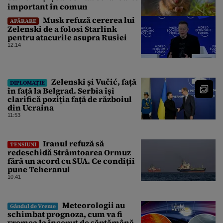
important în comun
Musk refuză cererea lui
APĂRARE
Zelenski de a folosi Starlink
pentru atacurile asupra Rusiei
12:14
Zelenski și Vučić, față
DIPLOMAȚIE
în față la Belgrad. Serbia își
clarifică poziția față de războiul
din Ucraina
11:53
Iranul refuză să
TENSIUNI
redeschidă Strâmtoarea Ormuz
fără un acord cu SUA. Ce condiții
pune Teheranul
10:41
Meteorologii au
Gândul de Vreme
schimbat prognoza, cum va fi
vremea la început de săptămână.