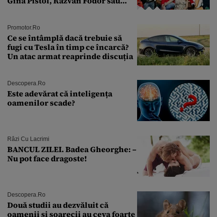
Gina Pistol, Răzvan Fodor sau
Andra Măruţă şi foştii parteneri
Promotor.ro
Ce se întâmplă dacă trebuie să
fugi cu Tesla în timp ce încarcă?
Un atac armat reaprinde discuția
Descopera.ro
Este adevărat că inteligența
oamenilor scade?
Râzi Cu Lacrimi
BANCUL ZILEI. Badea Gheorghe: –
Nu pot face dragoste!
Descopera.ro
Două studii au dezvăluit că
oamenii și șoarecii au ceva foarte