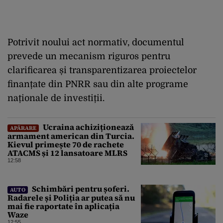
Potrivit noului act normativ, documentul
prevede un mecanism riguros pentru
clarificarea și transparentizarea proiectelor
finanțate din PNRR sau din alte programe
naționale de investiții.
Ucraina achiziționează
APĂRARE
armament american din Turcia.
Kievul primește 70 de rachete
ATACMS și 12 lansatoare MLRS
12:58
Schimbări pentru șoferi.
AUTO
Radarele și Poliția ar putea să nu
mai fie raportate în aplicația
Waze
12:55