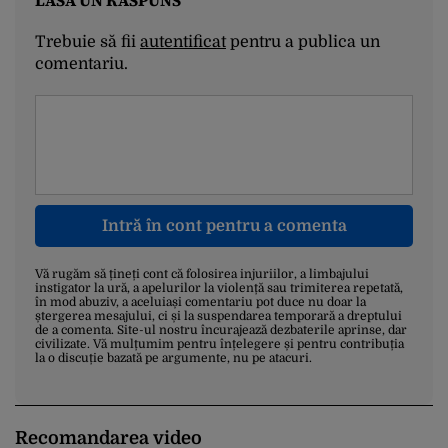
LASĂ UN RĂSPUNS
Trebuie să fii
autentificat
pentru a publica un
comentariu.
Intră în cont pentru a comenta
Vă rugăm să țineți cont că folosirea injuriilor, a limbajului
instigator la ură, a apelurilor la violență sau trimiterea repetată,
în mod abuziv, a aceluiași comentariu pot duce nu doar la
ștergerea mesajului, ci și la suspendarea temporară a dreptului
de a comenta. Site-ul nostru încurajează dezbaterile aprinse, dar
civilizate. Vă mulțumim pentru înțelegere și pentru contribuția
la o discuție bazată pe argumente, nu pe atacuri.
Recomandarea video