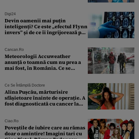
crezut că va moșteni 175.000 de
euro din Franța
Digi24
Devin oamenii mai puțin
inteligenți? Ce este „efectul Flynn
invers” și de ce îi îngrijorează pe
cercetători
Cancan.ro
Meteorologii Accuweather
anunță o toamnă cum nu prea a
mai fost, în România. Ce se
întâmplă în septembrie,
octombrie și noiembrie 2026, în
București. Pe ce dată ninge
Ce Se Întâmplă Doctore
Alina Pușcău, mărturisire
sfâșietoare înainte de operație. A
fost diagnosticată cu cancer la
sân în metastază: „Este singurul
tratament care o să mă ajute să
îmi salvez viața”
Ciao.ro
Poveştile de iubire care au rămas
doar o amintire! Imagini tari cu