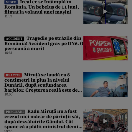
Ireal ce se întâmplă în
VIDEO
România. Un bebeluș de 11 luni,
filmat la volanul unei mașini
11:33
Tragedie pe străzile din
ACCIDENT
România! Accident grav pe DN6. O
persoană a murit
10:31
Miruță se laudă cu 8
REACȚIE
centimetri în plus la nivelul
Dunării, după scufundarea
barjelor. Creșterea realā este de
doar 4 centimetri
10:00
Radu Miruță nu a fost
PRECIZĂRI
crezut nici măcar de părinții săi,
după dezvăluirile Gândul. Cât
spune că a plătit ministrul demis
pentru vacanța la 5 stele în Turcia
09:45