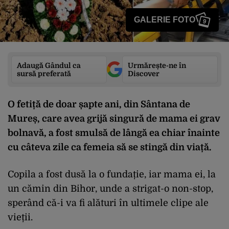
GALERIE FOTO
9
Adaugă Gândul ca
Urmărește-ne în
sursă preferată
Discover
O fetiță de doar șapte ani, din Sântana de
Mureș, care avea grijă singură de mama ei grav
bolnavă, a fost smulsă de lângă ea chiar înainte
cu câteva zile ca femeia să se stingă din viață.
Copila a fost dusă la o fundație, iar mama ei, la
un cămin din Bihor, unde a strigat-o non-stop,
sperând că-i va fi alături în ultimele clipe ale
vieții.