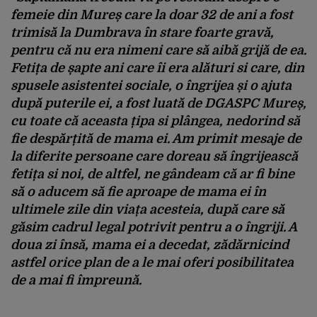
femeie din Mureș care la doar 32 de ani a fost
trimisă la Dumbrava în stare foarte gravă,
pentru că nu era nimeni care să aibă grijă de ea.
Fetița de șapte ani care îi era alături si care, din
spusele asistentei sociale, o îngrijea și o ajuta
după puterile ei, a fost luată de DGASPC Mureș,
cu toate că aceasta țipa si plângea, nedorind să
fie despărțită de mama ei. Am primit mesaje de
la diferite persoane care doreau să îngrijească
fetița si noi, de altfel, ne gândeam că ar fi bine
să o aducem să fie aproape de mama ei în
ultimele zile din viața acesteia, după care să
găsim cadrul legal potrivit pentru a o îngriji. A
doua zi însă, mama ei a decedat, zădărnicind
astfel orice plan de a le mai oferi posibilitatea
de a mai fi împreună.