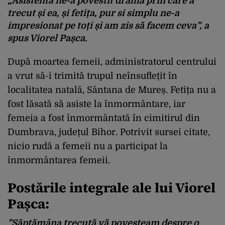
„Asistenta ne-a povestit drama prin care a
trecut și ea, și fetița, pur si simplu ne-a
impresionat pe toți și am zis să facem ceva”, a
spus Viorel Pașca.
După moartea femeii, administratorul centrului
a vrut să-i trimită trupul neînsuflețit în
localitatea natală, Sântana de Mureș. Fetița nu a
fost lăsată să asiste la înmormântare, iar
femeia a fost înmormântată în cimitirul din
Dumbrava, județul Bihor. Potrivit sursei citate,
nicio rudă a femeii nu a participat la
înmormântarea femeii.
Postările integrale ale lui Viorel
Pașca:
”Săptămâna trecută vă povesteam despre o