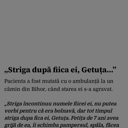
„Striga după fiica ei, Getuța…”
Pacienta a fost mutată cu o ambulanță la un
cămin din Bihor, când starea ei s-a agravat.
„Striga încontinuu numele fiicei ei, nu putea
vorbi pentru că era bolnavă, dar tot timpul
striga dupa fica ei, Getuța. Fetița de 7 ani avea
grijă de ea, îi schimba pampersul, spăla, făcea