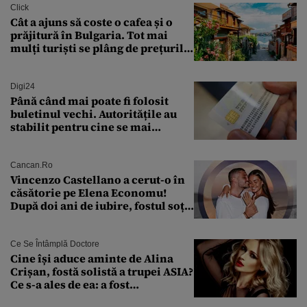
Click
Cât a ajuns să coste o cafea și o
prăjitură în Bulgaria. Tot mai
mulți turiști se plâng de prețurile
ridicate
Digi24
Până când mai poate fi folosit
buletinul vechi. Autoritățile au
stabilit pentru cine se mai
eliberează cartea de identitate
model 1997
Cancan.ro
Vincenzo Castellano a cerut-o în
căsătorie pe Elena Economu!
După doi ani de iubire, fostul soț
al Antoniei se pregătește de nuntă
Ce Se Întâmplă Doctore
Cine își aduce aminte de Alina
Crișan, fostă solistă a trupei ASIA?
Ce s-a ales de ea: a fost
condamnată la închisoare cu