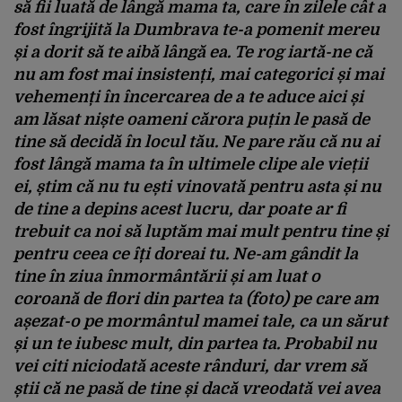
să fii luată de lângă mama ta, care în zilele cât a
fost îngrijită la Dumbrava te-a pomenit mereu
și a dorit să te aibă lângă ea. Te rog iartă-ne că
nu am fost mai insistenți, mai categorici și mai
vehemenți în încercarea de a te aduce aici și
am lăsat niște oameni cărora puțin le pasă de
tine să decidă în locul tău. Ne pare rău că nu ai
fost lângă mama ta în ultimele clipe ale vieții
ei, știm că nu tu ești vinovată pentru asta și nu
de tine a depins acest lucru, dar poate ar fi
trebuit ca noi să luptăm mai mult pentru tine și
pentru ceea ce îți doreai tu. Ne-am gândit la
tine în ziua înmormântării și am luat o
coroană de flori din partea ta (foto) pe care am
așezat-o pe mormântul mamei tale, ca un sărut
și un te iubesc mult, din partea ta. Probabil nu
vei citi niciodată aceste rânduri, dar vrem să
știi că ne pasă de tine și dacă vreodată vei avea