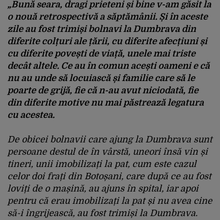
„Bună seara, dragi prieteni și bine v-am găsit la
o nouă retrospectivă a săptămânii. Și în aceste
zile au fost trimiși bolnavi la Dumbrava din
diferite colțuri ale țării, cu diferite afecțiuni și
cu diferite povești de viață, unele mai triste
decât altele. Ce au în comun acești oameni e că
nu au unde să locuiască și familie care să le
poarte de grijă, fie că n-au avut niciodată, fie
din diferite motive nu mai păstrează legatura
cu acestea.
De obicei bolnavii care ajung la Dumbrava sunt
persoane destul de în vârstă, uneori însă vin și
tineri, unii imobilizați la pat, cum este cazul
celor doi frați din Botoșani, care după ce au fost
loviți de o mașină, au ajuns în spital, iar apoi
pentru că erau imobilizați la pat și nu avea cine
să-i îngrijească, au fost trimiși la Dumbrava.