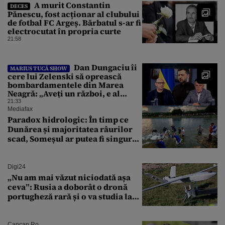
A murit Constantin
DECES
Pănescu, fost acționar al clubului
de fotbal FC Argeș. Bărbatul s-ar fi
electrocutat în propria curte
21:58
Dan Dungaciu îi
MARIUS TUCĂ SHOW
cere lui Zelenski să oprească
bombardamentele din Marea
Neagră: „Aveți un război, e al
vostru, dar lăsați restul să
21:33
circule”
Mediafax
Paradox hidrologic: În timp ce
Dunărea și majoritatea râurilor
scad, Someșul ar putea fi singurul
mare râu cu debite în creștere
Digi24
„Nu am mai văzut niciodată așa
ceva”: Rusia a doborât o dronă
portugheză rară și o va studia la
un institut de cercetare
Cancan.ro