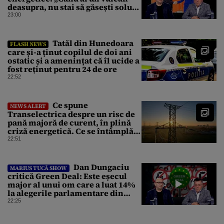
deasupra, nu stai să găsești soluții
cu leucoplast”
23:00
Tatăl din Hunedoara
FLASH NEWS
care și-a ținut copilul de doi ani
ostatic și a amenințat că îl ucide a
fost reținut pentru 24 de ore
22:52
Ce spune
NEWS ALERT
Transelectrica despre un risc de
pană majoră de curent, în plină
criză energetică. Ce se întâmplă
cu Sistemul Electroenergetic
22:51
Național
Dan Dungaciu
MARIUS TUCĂ SHOW
critică Green Deal: Este eșecul
major al unui om care a luat 14%
la alegerile parlamentare din
Olanda
22:25