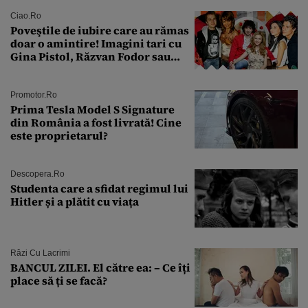
suspendare. Ce acuzații i se aduc
Ciao.ro
Poveştile de iubire care au rămas
doar o amintire! Imagini tari cu
Gina Pistol, Răzvan Fodor sau
Andra Măruţă şi foştii parteneri
Promotor.ro
Prima Tesla Model S Signature
din România a fost livrată! Cine
este proprietarul?
Descopera.ro
Studenta care a sfidat regimul lui
Hitler și a plătit cu viața
Râzi Cu Lacrimi
BANCUL ZILEI. El către ea: – Ce îți
place să ți se facă?