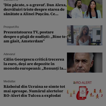
'Din păcate, s-a gravat'. Dan Alexa,
dezvăluiri triste despre starea de
sănătate a Alinei Pușcău. Ce
discuție au avut cu două zile în
urmă
Prosport.ro
Prezentatoarea TV, postare
despre o plajă de nudiști: „Bine te-
am găsit, Amsterdam”
Adevarul
Călin Georgescu critică trecerea
la euro, deși are depozite în
moneda europeană: „Renunți la
leu, renunți la suveranitate”
Mediafax
Războiul din Ucraina se simte tot
mai aproape. Numărul alertelor
RO-Alert din Tulcea a explodat