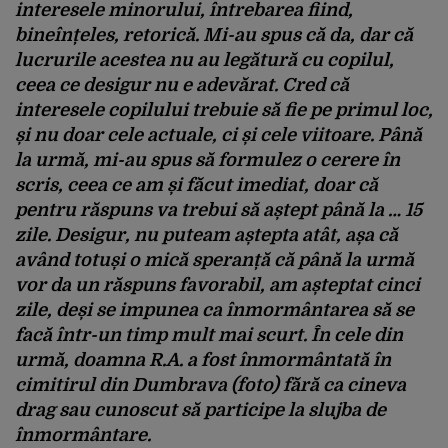
interesele minorului, întrebarea fiind,
bineînțeles, retorică. Mi-au spus că da, dar că
lucrurile acestea nu au legătură cu copilul,
ceea ce desigur nu e adevărat. Cred că
interesele copilului trebuie să fie pe primul loc,
și nu doar cele actuale, ci și cele viitoare. Până
la urmă, mi-au spus să formulez o cerere în
scris, ceea ce am și făcut imediat, doar că
pentru răspuns va trebui să aștept până la … 15
zile. Desigur, nu puteam aștepta atât, așa că
având totuși o mică speranță că până la urmă
vor da un răspuns favorabil, am așteptat cinci
zile, deși se impunea ca înmormântarea să se
facă într-un timp mult mai scurt. În cele din
urmă, doamna R.A. a fost înmormântată în
cimitirul din Dumbrava (foto) fără ca cineva
drag sau cunoscut să participe la slujba de
înmormântare.