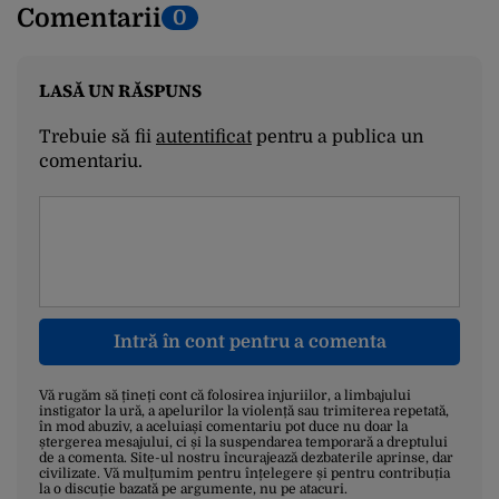
Comentarii
0
LASĂ UN RĂSPUNS
Trebuie să fii
autentificat
pentru a publica un
comentariu.
Intră în cont pentru a comenta
Vă rugăm să țineți cont că folosirea injuriilor, a limbajului
instigator la ură, a apelurilor la violență sau trimiterea repetată,
în mod abuziv, a aceluiași comentariu pot duce nu doar la
ștergerea mesajului, ci și la suspendarea temporară a dreptului
de a comenta. Site-ul nostru încurajează dezbaterile aprinse, dar
civilizate. Vă mulțumim pentru înțelegere și pentru contribuția
la o discuție bazată pe argumente, nu pe atacuri.