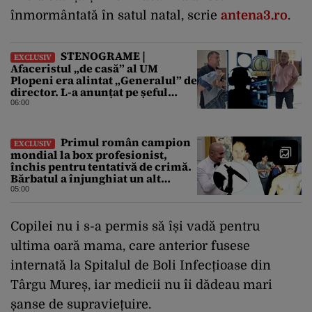
înmormântată în satul natal, scrie
antena3.ro
.
STENOGRAME |
EXCLUSIV
Afaceristul „de casă” al UM
Plopeni era alintat „Generalul” de
director. L-a anunțat pe șeful
uzinei că i-a adus „subțireanu,
06:00
așa”
Primul român campion
EXCLUSIV
mondial la box profesionist,
închis pentru tentativă de crimă.
Bărbatul a înjunghiat un alt
interlop periculos
05:00
Copilei nu i s-a permis să își vadă pentru
ultima oară mama, care anterior fusese
internată la Spitalul de Boli Infecțioase din
Târgu Mureș, iar medicii nu îi dădeau mari
șanse de supraviețuire.